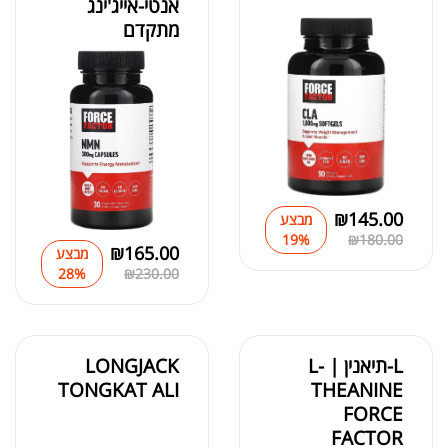
אנטי-אייג'ינג
מתקדם
₪
145.00
מבצע
19%
₪
180.00
₪
165.00
מבצע
28%
₪
230.00
L-תיאנין | L-
LONGJACK
TONGKAT ALI
THEANINE
FORCE
FACTOR