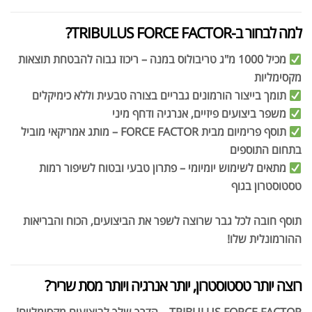
למה לבחור ב-TRIBULUS FORCE FACTOR?
מכיל 1000 מ"ג טריבולוס במנה – ריכוז גבוה להבטחת תוצאות
מקסימליות
תומך בייצור הורמונים גבריים בצורה טבעית וללא כימיקלים
אבקת חלבון כשרה
₪
239.00
משפר ביצועים פיזיים, אנרגיה ודחף מיני
₪
320.00
תוסף פרימיום מבית FORCE FACTOR – מותג אמריקאי מוביל
בתחום התוספים
מתאים לשימוש יומיומי – פתרון טבעי ובטוח לשיפור רמות
טסטוסטרון בגוף
שייקר מקצועי פרובודי לחלבון או גיינר
תוסף חובה לכל גבר שרוצה לשפר את הביצועים, הכוח והבריאות
₪
20.00
ההורמונלית שלו!
₪
40.00
רוצה יותר טסטוסטרון, יותר אנרגיה ויותר מסת שריר?
TRIBULUS FORCE FACTOR – הדרך שלך לביצועים מקסימליים!