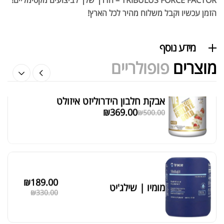
הזמן עכשיו וקבל משלוח מהיר לכל הארץ!
אבקת חלבון הידרוליזט איזולט
₪
369.00
₪
500.00
מידע נוסף
מוצרים
פופולריים
₪
189.00
מומיו | שילג'יט
מציג 1–6 מתוך 524 תוצאות
₪
330.00
סידור ברירת מחדל
₪
39.00
סרט מדידה מקצועי לגוף
₪
60.00