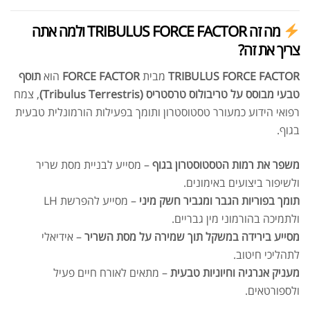
מה זה TRIBULUS FORCE FACTOR ולמה אתה
צריך את זה?
TRIBULUS FORCE FACTOR
מבית
FORCE FACTOR
הוא
תוסף
טבעי מבוסס על טריבולוס טרסטריס (Tribulus Terrestris)
, צמח
רפואי הידוע כמעורר טסטוסטרון ותומך בפעילות הורמונלית טבעית
בגוף.
משפר את רמות הטסטוסטרון בגוף
– מסייע לבניית מסת שריר
ולשיפור ביצועים באימונים.
תומך בפוריות הגבר ומגביר חשק מיני
– מסייע להפרשת LH
ולתמיכה בהורמוני מין גבריים.
מסייע בירידה במשקל תוך שמירה על מסת השריר
– אידיאלי
לתהליכי חיטוב.
מעניק אנרגיה וחיוניות טבעית
– מתאים לאורח חיים פעיל
ולספורטאים.