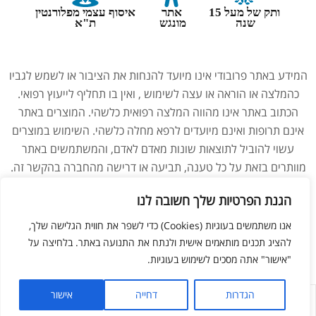
ותק של מעל 15
אתר
איסוף עצמי מפלורנטין
שנה
מונגש
ת"א
המידע באתר פרובודי אינו מיועד להנחות את הציבור או לשמש לגביו
כהמלצה או הוראה או עצה לשימוש , ואין בו תחליף לייעוץ רפואי.
הכתוב באתר אינו מהווה המלצה רפואית כלשהי. המוצרים באתר
אינם תרופות ואינם מיועדים לרפא מחלה כלשהי. השימוש במוצרים
עשוי להוביל לתוצאות שונות מאדם לאדם, והמשתמשים באתר
מוותרים בזאת על כל טענה, תביעה או דרישה מהחברה בהקשר זה.
נשים בהיריון, מניקות, ילדים והנוטלים תרופות מרשם – יש להיוועץ
הגנת הפרטיות שלך חשובה לנו
ברופא לפני השימוש במוצרים. התמונות באתר הן להמחשה בלבד.
אנו משתמשים בעוגיות (Cookies) כדי לשפר את חווית הגלישה שלך,
להציג תכנים מותאמים אישית ולנתח את התנועה באתר. בלחיצה על
"אישור" אתה מסכים לשימוש בעוגיות.
ליאור מזור –
בניית אתרים
הגדרות
דחייה
אישור
לחנות
החשבון שלי
מועדפים
חפש