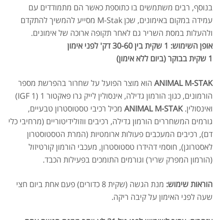
בנוסף, רבים משתמשים בו כתוספת כאשר הם מתמודדים עם
עמידה במקום באימונים, שכן M-Stak מסייע להמשיך להתקדם
ולהעלות במסת השריר גם לאחר תקופה ארוכה של אימונים.
אופן השימוש: 1 שקית בין 30-60 דק' לפני אימון
1 שקית בבוקר (ביום ללא אימון)
ANIMAL M-STAK
הוא מוצר הפועל על שחרור בהפרשת מספר
הורמונים, כגון: הורמון גדילה, אינסולין לייק גרו פאקטור 1 (IGF 1)
ואינסולין.
ANIMAL M-STAK
מכיל רכיבי טסטוסטרון טבעיים,
גורמים המשחררים הורמון גדילה, רכיבים ווזולידיטוריים (מרחיבי כלי
דם), רכיבים המעכבים פעולות ארומטיות (המרת הטסטוסטרון
לאסטרוגן), חוסמי דהידרו טסטוסטרון, מעכבי הורמון קורטיזול
(הורמון המפרק שריר) וגורמים התומכים בפעילות הכבד.
הוראות שימוש:
מנת הגשה (שקית 8 כדורים) פעם אחת ביום חצי
שעה לפני האימון על קיבה ריקה.