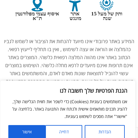
ותק של מעל 15
אתר
איסוף עצמי מפלורנטין
שנה
מונגש
ת"א
המידע באתר פרובודי אינו מיועד להנחות את הציבור או לשמש לגביו
כהמלצה או הוראה או עצה לשימוש , ואין בו תחליף לייעוץ רפואי.
הכתוב באתר אינו מהווה המלצה רפואית כלשהי. המוצרים באתר
אינם תרופות ואינם מיועדים לרפא מחלה כלשהי. השימוש במוצרים
עשוי להוביל לתוצאות שונות מאדם לאדם, והמשתמשים באתר
מוותרים בזאת על כל טענה, תביעה או דרישה מהחברה בהקשר זה.
נשים בהיריון, מניקות, ילדים והנוטלים תרופות מרשם – יש להיוועץ
הגנת הפרטיות שלך חשובה לנו
ברופא לפני השימוש במוצרים. התמונות באתר הן להמחשה בלבד.
אנו משתמשים בעוגיות (Cookies) כדי לשפר את חווית הגלישה שלך,
להציג תכנים מותאמים אישית ולנתח את התנועה באתר. בלחיצה על
"אישור" אתה מסכים לשימוש בעוגיות.
ליאור מזור –
בניית אתרים
הגדרות
דחייה
אישור