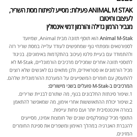
ANIMAL M STAK פעילות: מסייע לפיתוח מסת השריר,
לעיצובו וחיטובו
מגביר הרמון גדילה והורמון דמוי אינסולין
Animal M-Stak
הוא תוסף תזונה מבית Animal, שמיועד
לספורטאים ומפתחי גוף שמחפשים לעודד עלייה במסת שריר רזה
ולהתמודד עם בעיית פלטו (עיכוב בהתקדמות באימונים). בניגוד
לתוספי תזונה אחרים שמכילים מרכיבים הורמונליים, M-Stak לא
מכיל הורמונים או סטרואידים, ולכן מתאים גם לאנשים שלא רוצים
להתעסק עם חומרים המשפיעים על המערכת ההורמונלית שלהם.
המרכיבים ב-M-Stak פועלים בשני מישורים:
1.שיפור סינתזת החלבונים בגוף, מה שתורם לבניית שרירים.
2.שיפור יכולת ההתאוששות אחרי אימון, מה שמאפשר להתאמן
בצורה אינטנסיבית יותר ועם פחות עייפות.
התוסף מכיל קומפלקסים שונים של חומצות אמינו, מסייעים
להגברת האנרגיה במהלך האימון ומשפרים את ספיגת החומרים
המזינים.