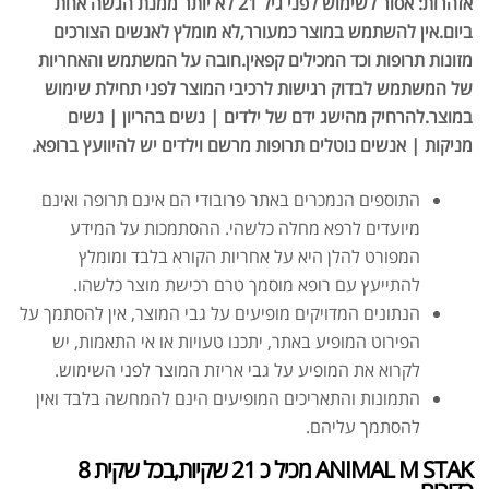
אזהרות: אסור לשימוש לפני גיל 21 לא יותר ממנת הגשה אחת
ביום.אין להשתמש במוצר כמעורר,לא מומלץ לאנשים הצורכים
מזונות תרופות וכד המכילים קפאין.חובה על המשתמש והאחריות
של המשתמש לבדוק רגישות לרכיבי המוצר לפני תחילת שימוש
במוצר.להרחיק מהישג ידם של ילדים | נשים בהריון | נשים
מניקות | אנשים נוטלים תרופות מרשם וילדים יש להיוועץ ברופא.
התוספים הנמכרים באתר פרובודי הם אינם תרופה ואינם
מיועדים לרפא מחלה כלשהי. ההסתמכות על המידע
המפורט להלן היא על אחריות הקורא בלבד ומומלץ
להתייעץ עם רופא מוסמך טרם רכישת מוצר כלשהו.
הנתונים המדויקים מופיעים על גבי המוצר, אין להסתמך על
הפירוט המופיע באתר, יתכנו טעויות או אי התאמות, יש
לקרוא את המופיע על גבי אריזת המוצר לפני השימוש.
התמונות והתאריכים המופיעים הינם להמחשה בלבד ואין
להסתמך עליהם.
ANIMAL M STAK מכיל כ 21 שקיות,בכל שקית 8