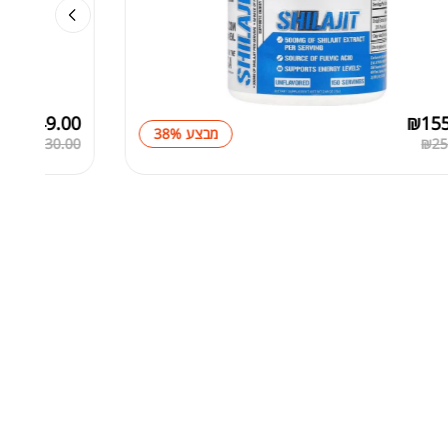
₪
149.00
₪
15
מבצע 38%
₪
230.00
₪
25