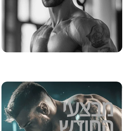
₪
259.00
מבצע 26%
₪
350.00
מבצעי
החודש