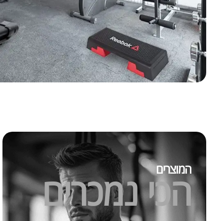
גיינר YE GAINER MASS
המוצרים
הכי נמכרים