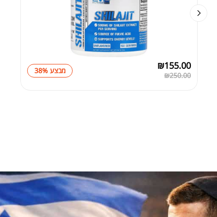
₪
155.00
מבצע 38%
₪
250.00