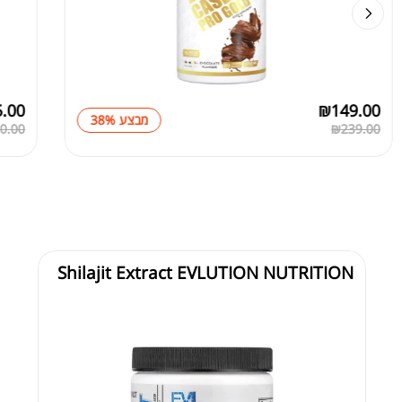
5.00
₪
149.00
מבצע 38%
0.00
₪
239.00
Shilajit Extract EVLUTION NUTRITION