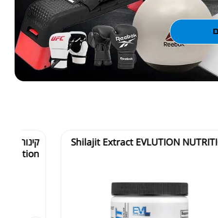
ם
Shilajit Extract EVLUTION NUTRIT
Nutrition