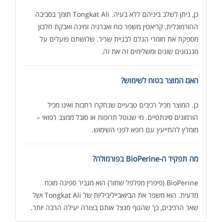
כן, ניתן לשלב ביניהם ללא בעיה. Tongkat Ali תומך בסביבה
ההורמונלית, קריאטין משפר כוח ואנרגיה זמינה ואבקת חלבון
מספקת את חומרי הגלם לבניית שריר. שלושתם פועלים על
מנגנונים שונים ומשלימים זה את זה.
האם המוצר בטוח לשימוש?
כן. המוצר מכיל רכיבים טבעיים שנחקרו רחבות ואינו מכיל
הורמונים סינתטיים. מי שנוטל תרופות או סובל ממצב רפואי –
מומלץ להתייעץ עם רופא לפני השימוש.
מה תפקיד ה-BioPerine בפורמולה?
BioPerine (פיפרין מפלפל שחור) הוא מגביר ספיגה מוכח
מדעית. הוא משפר את הביואבייליביליות של Tongkat Ali ושל
שאר הרכיבים, כך שהגוף מנצל אותם בצורה יעילה הרבה יותר.