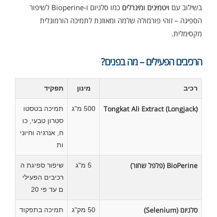
בשילוב עם
ויטמינים ומינרלים
כמו סלניום ו-Bioperine לשיפור
הספיגה – זוהי פורמולה שלמה ומאוזנת לתמיכה הורמונלית
מקסימלית.
הרכיבים הפעילים – מה בפנים?
רכיב
מינון
תפקיד
Tongkat Ali Extract (Longjack)
500 מ"ג
תמיכה בטסטו
סטרון טבעי, כו
ח, אנרגיה וחיוני
ות
BioPerine (פלפל שחור)
5 מ"ג
שיפור ספיגת ה
רכיבים הפעילי
ם עד פי 20
סלניום (Selenium)
50 מק"ג
תמיכה בתפקוד