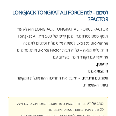
לסיכום – למה LONGJACK TONGKAT ALI FORCE
FACTOR?
LONGJACK TONGKAT ALI FORCE FACTOR הוא לא עוד
אבקת חלבון כשרה
₪
239.00
₪
320.00
תוסף טסטוסטרון גנרי. מינון קליני של 500 מ"ג Tongkat Ali
Extract, BioPerine לספיגה מקסימלית וסלניום לתמיכה
הורמונלית מלאה – כל זה מבית Force Factor, מותג פרימיום
אמריקאי עם רקורד מוכח. בשילוב עם
קריאטין
,
חומצות אמינו
שייקר מקצועי פרובודי לחלבון או גיינר
₪
20.00
ו
ויטמינים ומינרלים
– תקבלו את התמיכה ההורמונלית המקיפה
₪
40.00
ביותר האפשרית.
נכתב על ידי:
יוני חדד, מאמן כושר מוסמך ממכון וינגייט עם מעל
20 שנות ניסיון בתזונת ספורט ואימוני כוח.
המידע המוצג מיועד למטרות הסברה בלבד ואינו מהווה ייעוץ