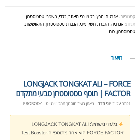
קטגוריות:
אנרגיה ומרץ
,
כל מוצרי האתר
,
כללי
,
משפרי טסטוסטרון
תגיות:
אנרגיה
,
הגברת חשק מיני
,
הגברת טסטוסטרון
,
התאוששות
,
טסטוסטרון
,
כוח
תיאור
LONGJACK TONGKAT ALI – FORCE
FACTOR | תוסף טסטוסטרון טבעי מתקדם
נכתב על ידי
יוני חדד
| מאמן כושר מוסמך ממכון וינגייט | PROBODY
בלעדי בישראל:
LONGJACK TONGKAT ALI
FORCE FACTOR הוא אחד מתוספי ה-Test Booster