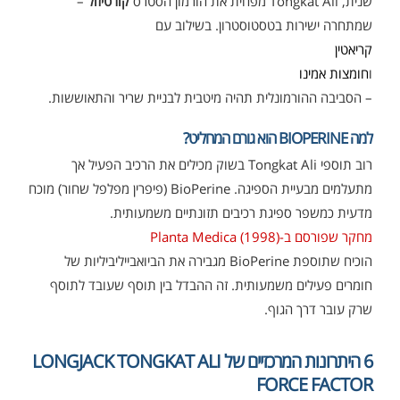
שנית, Tongkat Ali מפחית את הורמון הסטרס
קורטיזול
–
שמתחרה ישירות בטסטוסטרון. בשילוב עם
קריאטין
ו
חומצות אמינו
– הסביבה ההורמונלית תהיה מיטבית לבניית שריר והתאוששות.
למה BIOPERINE הוא גורם המחליט?
רוב תוספי Tongkat Ali בשוק מכילים את הרכיב הפעיל אך
מתעלמים מבעיית הספיגה. BioPerine (פיפרין מפלפל שחור) מוכח
מדעית כמשפר ספיגת רכיבים תזונתיים משמעותית.
מחקר שפורסם ב-Planta Medica (1998)
הוכיח שתוספת BioPerine מגבירה את הביואבייליביליות של
חומרים פעילים משמעותית. זה ההבדל בין תוסף שעובד לתוסף
שרק עובר דרך הגוף.
6 היתרונות המרכזיים של LONGJACK TONGKAT ALI
FORCE FACTOR