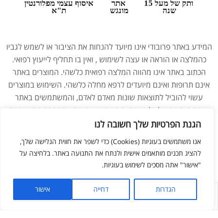
ותק של מעל 15
אתר
איסוף עצמי מפלורנטין
שנה
מונגש
ת"א
המידע באתר פרובודי אינו מיועד להנחות את הציבור או לשמש לגביו
כהמלצה או הוראה או עצה לשימוש , ואין בו תחליף לייעוץ רפואי.
הכתוב באתר אינו מהווה המלצה רפואית כלשהי. המוצרים באתר
אינם תרופות ואינם מיועדים לרפא מחלה כלשהי. השימוש במוצרים
עשוי להוביל לתוצאות שונות מאדם לאדם, והמשתמשים באתר
מוותרים בזאת על כל טענה, תביעה או דרישה מהחברה בהקשר זה.
נשים בהיריון, מניקות, ילדים והנוטלים תרופות מרשם – יש להיוועץ
הגנת הפרטיות שלך חשובה לנו
ברופא לפני השימוש במוצרים. התמונות באתר הן להמחשה בלבד.
אנו משתמשים בעוגיות (Cookies) כדי לשפר את חווית הגלישה שלך,
להציג תכנים מותאמים אישית ולנתח את התנועה באתר. בלחיצה על
"אישור" אתה מסכים לשימוש בעוגיות.
ליאור מזור –
בניית אתרים
הגדרות
דחייה
אישור
לחנות
החשבון שלי
מועדפים
חפש