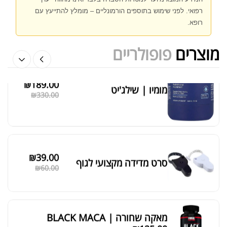
אבקת חלבון הידרוליזט איזולט
רפואי. לפני שימוש בתוספים הורמונליים – מומלץ להתייעץ עם
₪
369.00
₪
500.00
רופא.
מוצרים
פופולריים
₪
189.00
מומיו | שילג'יט
מציג 1–6 מתוך 524 תוצאות
₪
330.00
סידור ברירת מחדל
₪
39.00
סרט מדידה מקצועי לגוף
₪
60.00
מאקה שחורה | BLACK MACA