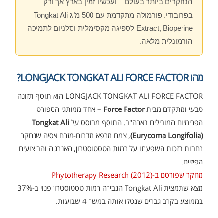
הנחקרים ביותר בעולם – ועכשיו זמין בארץ אך ורק
בפרובודי. פורמולה מתקדמת עם 500 מ"ג Tongkat Ali
Extract, Bioperine לספיגה מקסימלית וסלניום לתמיכה
הורמונלית מלאה.
מהו LONGJACK TONGKAT ALI FORCE FACTOR?
LONGJACK TONGKAT ALI FORCE FACTOR הוא תוסף תזונה
טבעי ומתקדם מבית
Force Factor
– אחד ממותגי הספורט
הפרימיום המובילים בארה"ב. התוסף מבוסס על
Tongkat Ali
(Eurycoma Longifolia)
, צמח מרפא מדרום-מזרח אסיה שנחקר
רחבות בזכות השפעתו על רמות הטסטוסטרון, האנרגיה והביצועים
הפיזיים.
מחקר שפורסם ב-Phytotherapy Research (2012)
מצא שתמצית Tongkat Ali הגבירה רמות טסטוסטרון פנוי ב-37%
בממוצע בקרב גברים שנטלו אותה במשך 4 שבועות.