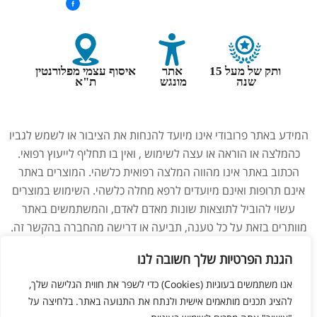
ותק של מעל 15
אתר
איסוף עצמי מפלורנטין
שנה
מונגש
ת"א
המידע באתר פרובודי אינו מיועד להנחות את הציבור או לשמש לגביו
כהמלצה או הוראה או עצה לשימוש , ואין בו תחליף לייעוץ רפואי.
הכתוב באתר אינו מהווה המלצה רפואית כלשהי. המוצרים באתר
אינם תרופות ואינם מיועדים לרפא מחלה כלשהי. השימוש במוצרים
עשוי להוביל לתוצאות שונות מאדם לאדם, והמשתמשים באתר
מוותרים בזאת על כל טענה, תביעה או דרישה מהחברה בהקשר זה.
נשים בהיריון, מניקות, ילדים והנוטלים תרופות מרשם – יש להיוועץ
הגנת הפרטיות שלך חשובה לנו
ברופא לפני השימוש במוצרים. התמונות באתר הן להמחשה בלבד.
אנו משתמשים בעוגיות (Cookies) כדי לשפר את חווית הגלישה שלך,
להציג תכנים מותאמים אישית ולנתח את התנועה באתר. בלחיצה על