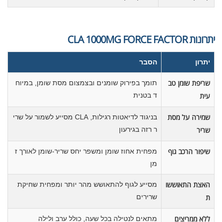
יתרונות CLA 1000MG FORCE FACTOR
יתרון
הסבר
שריפת שומן טב
תומך בפירוק שומנים ובצמצום מסת שומן, במיוח
עית
ד בטנית
שמירה על מסת
בניגוד לדיאטות רגילות, CLA מסייע לשמור על שרי
שריר
ר רזה בגירעון
שיפור הרכב גוף
מפחית אחוז שומן ומשפר יחס שריר-שומן לאורך ז
מן
האצת התאוששו
מסייע לגוף להתאושש מהר יותר ומפחית שחיקת
ת
שרירים
ללא ממריצים
מתאים לנטילה בכל שעה, כולל ערב ולילה