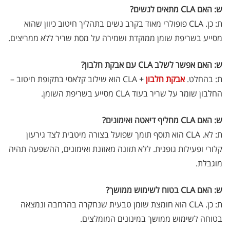
ש: האם CLA מתאים לנשים?
ת: כן. CLA פופולרי מאוד בקרב נשים בתהליך חיטוב כיוון שהוא
מסייע בשריפת שומן ממוקדת ושמירה על מסת שריר ללא ממריצים.
ש: האם אפשר לשלב CLA עם אבקת חלבון?
ת: בהחלט.
אבקת חלבון
+ CLA הוא שילוב קלאסי בתקופת חיטוב –
החלבון שומר על שריר בעוד CLA מסייע בשריפת השומן.
ש: האם CLA מחליף דיאטה ואימונים?
אבקת חלבון כשרה
₪
239.00
₪
320.00
ת: לא. CLA הוא תוסף תומך שפועל בצורה מיטבית לצד גירעון
קלורי ופעילות גופנית. ללא תזונה מאוזנת ואימונים, ההשפעה תהיה
מוגבלת.
ש: האם CLA בטוח לשימוש ממושך?
שייקר מקצועי פרובודי לחלבון או גיינר
ת: כן. CLA הוא חומצת שומן טבעית שנחקרה בהרחבה ונמצאה
₪
20.00
בטוחה לשימוש ממושך במינונים המומלצים.
₪
40.00