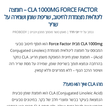
CLA 1000MG FORCE FACTOR – חומצה
לינולאית מצומדת לחיטוב, שריפת שומן ושמירה על
שריר
נכתב על ידי
יוני חדד
| מאמן כושר מוסמך ממכון וינגייט | PROBODY
CLA 1000mg מבית Force Factor
הוא תוסף חיטוב טבעי
המבוסס על חומצה לינולאית מצומדת (Conjugated Linoleic
Acid) – חומצת שומן חיונית המופקת משמן חריע. CLA נחקר
בהרחבה ונמצא תומך בשריפת שומן, שמירה על מסת שריר רזה
ושיפור הרכב הגוף – ללא ממריצים וללא קפאין.
מהו CLA ואיך הוא פועל?
CLA (Conjugated Linoleic Acid) הוא חומצת שומן טבעית
הנמצאת בעיקר בבשר ומוצרי חלב של בקר. במינונים טבעיים