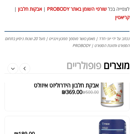
לצפייה בכל
שורפי השומן באתר PROBODY
|
אבקות חלבון
|
קריאטין
אבקת חלבון הידרוליזט איזולט
נכתב על ידי יוני חדד | מאמן כושר מוסמך ממכון וינגייט | מעל 20 שנות ניסיון בתחום
₪
369.00
₪
500.00
הספורט ותזונת הספורט | PROBODY
מוצרים
פופולריים
₪
189.00
מומיו | שילג'יט
מציג 1–6 מתוך 524 תוצאות
₪
330.00
סידור ברירת מחדל
₪
39.00
סרט מדידה מקצועי לגוף
₪
60.00