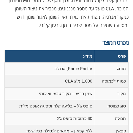
מהמזון קשה לקבל כמות יעילה, ולכן תוסף CLA מרוכז הוא הפתרון
המוכח. CLA פועל על מספר מנגנונים: מגביר את ניצול השומן
כמקור אנרגיה, מפחית את יכולת תאי השומן לאגור שומן חדש,
ומסייע בשמירה על מסת שריר בזמן גירעון קלורי.
מפרט המוצר
פרט
מידע
מותג
Force Factor, ארה"ב
כמות לכמוסה
1,000 מ"ג CLA
מקור
שמן חריע – מקור טבעי ואיכותי
סוג כמוסה
סופט ג'ל – בליעה קלה וספיגה אופטימלית
תכולה
60 כמוסות סופט ג'ל
קפאין
ללא קפאין – מתאים לנטילה בכל שעה