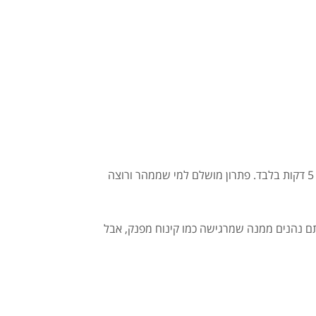
מקור נהדר לחלבון איכותי מהיר ספיגה (חלבון מי גבינה + ביצה), איזון נכון בין פחמימות לאנרגיה לבין שומן בריא — ומוכן תוך 5 דקות בלבד. פתרון מושלם למי שממהר ורוצה
הנות מארוחה מפנקת בלי לצאת מהמסגרת הבריאותית. 5 דקות עבודה — ואתם נהנים ממנה שמרגישה כמו קינוח מפנק, אבל