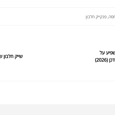
מסה
,
פנקייק חלבון
משפיע על
שייק חלבון שוקולד-
202)