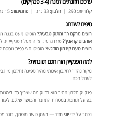
ערכים תזונתיים למנה (3-4 פנקייקים)
קלוריות:
290 |
חלבון:
33 גרם |
פחמימות:
15 גרם |
טיפים לשדרוג
רוצים מרקם רך ומתוק טבעית?
הוסיפו מעט בננה מע
אוהבים קראנץ'?
פזרו גרעיני צ'יה מעל הפנקייקים 
רוצים טעם קינמון מודגש?
הוסיפו חצי כפית נוספת ל
למה הפנקייק הזה חכם תזונתית?
לאכול חכם.
בפועל תומכת במטרות התזונה והכושר שלכם. לעוד
נכתב על ידי
יוני חדד
— מאמן כושר מוסמך, בוגר מכון וינגייט, מעל 20 שנות ניסיון בת