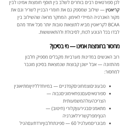
לכן ספורטאים רבים בוחרים לשלב בין תוסף חומצות אמינו לבין
קריאטין
— שילוב שמספק גם את חומרי הבניין לשריר וגם את
מקור האנרגיה המיידי לאימון. המחקר מראה שהשילוב בין
BCAA לקריאטין מביא לתוצאות טובות יותר מכל אחד מהם
לבדו בכל הנוגע לכוח, לסיבולת ולהתאוששות.
מחסור בחומצות אמינו — מי בסיכון?
רוב האנשים במדינות מערביות מקבלים מספיק חלבון
מהתזונה — אבל ישנן קבוצות שנמצאות בסיכון מוגבר
למחסור:
טבעוניםוצמחוניםקפדניים — במיוחדלליזיןומתיאונין
ספורטאיםעםנפחאימוניםגבוה —
הצריכהעולהמשמעותית
מתאמניםבגירעוןקלורי (חיטוב) —
הגוףמפרקשרירלאנרגיה
מבוגריםמעלגיל 60 — ספיגתחלבוןיורדתעםהגיל