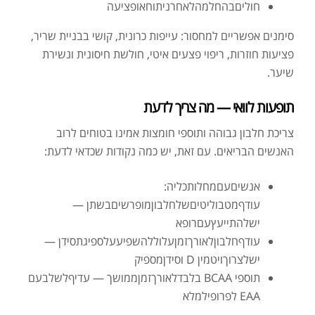
חוליםבהחלמהלאחרניתוחאופציעה
סימנים אפשריים למחסור: עייפות כרונית, קושי בבניית שריר,
פציעות חוזרות, ריפוי פצעים איטי, חולשת חיסונית ונשירת
שיער.
תופעות לוואי — מה צריך לדעת
צריכת חלבון גבוהה ותוספי חומצות אמינו בטוחים לרוב
האנשים הבריאים. עם זאת, יש כמה נקודות שכדאי לדעת:
אנשיםעםמחלותכליה:
עודףמטבוליטיםשלחלבוןמופרשיםבשתן —
ישלהתייעץעםרופא
עודףחלבוןלאורךזמןעלוללהשפיעעלספיגתסידן —
ישלצרוךויטמין D וסידןמספיק
תוספי BCAA בלבדלאורךזמןממושך — עדיףלשלבעם
EAA לפרופילמלא