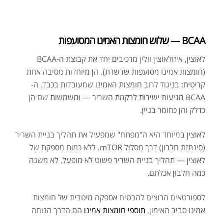
BCAA — שלוש חומצות האמינו המסועפות
לאוצין, איזולאוצין וולין מרכיבים יחד את קבוצת ה-BCAA
(חומצות אמינו מסועפות שרשרת). הן מיוחדות מסיבה אחת
קריטית: בניגוד לרוב חומצות האמינו שמעובדות בכבד, ה-
BCAA מגיעות ישירות לרקמת השריר — ומשמשות שם הן
כדלק והן כחומר בניין.
לאוצין במיוחד היא ה"מפתח" שמפעיל את תהליך בניית השריר
(סינתזת חלבון) דרך מסלול mTOR. ללא כמות מספקת של
לאוצין — תהליך בניית השריר פשוט לא מופעל, לא משנה
כמה חלבון אכלתם.
לספורטאים הרוצים להבטיח אספקה מיטבית של חומצות
אמינו סביב האימון,
תוספי חומצות אמינו
הם הדרך הנוחה