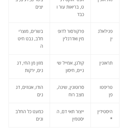
ט, בריאות עור ו
יצים
כבד
פנילאלנ
פרקורסור לדופ
בשרים, מוצרי
ין
מין ואדרנלין
חלב, נבט חיט
ה
תראונין
קולגן, אמייל שי
מזון מן החי, דג
ניים, חיסון
נים, ירקות
טריפטו
סרוטונין, שינה,
הודו, אגוזים, דג
פן
מצב רוח
נים
היסטידין
ייצור תאי דם, ה
כמעט כל החלב
*
יסטמין
ונים