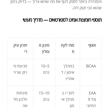
והמהירה ביותר לספק לגוף את מה שהוא צריך — בדיוק בזמן
שהוא הכי זקוק לזה.
תוספי חומצות אמינו לספורטאים — מדריך מעשי
תוסף
מתי
לקח
מינון
מ
יתרון
עיק
ת
ומלץ
רי
BCAA
במהלך
5–10
מניעת פי
אימון / ל
גרם
רוק שריר
אחריו
EAA
לפני / ב
10–15
סינתזת
(כל 9
מהלך אי
גרם
חלבון מל
החיוני
מון
אה