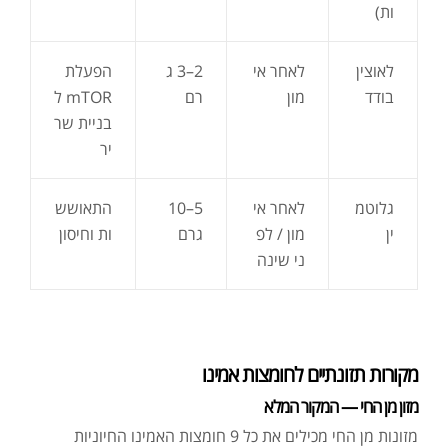
ות)
לאוצין
לאחר אי
2–3 ג
הפעלת
בודד
מון
רם
mTOR ל
בניית שר
יר
גלוטמ
לאחר אי
5–10
התאושש
ין
מון / לפ
גרם
ות וחיסון
ני שינה
מקורות תזונתיים לחומצות אמינו
מזון מן החי — המקור המלא
מזונות מן החי מכילים את כל 9 חומצות האמינו החיוניות