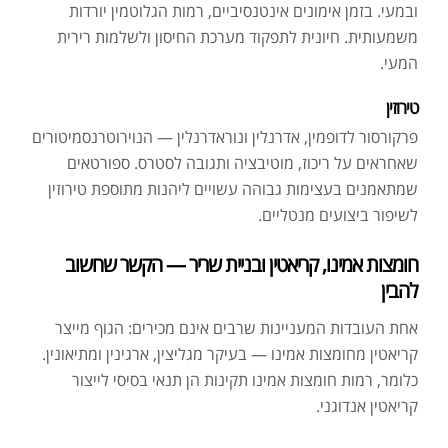
ובמעי. בזמן אימונים אינטנסיביים, רמות הגלוטמין יורדות
משמעותית. חיונית לתפקוד מערכת החיסון ולשלמות רירית
המעי.
טירוזין
פרקורסור לדופמין, אדרנלין ונוראדרנלין — הנוירוטרנסמיטורים
שאחראים על ריכוז, מוטיבציה ותגובה לסטרס. ספורטאים
שמתאמנים בעצימות גבוהה עשויים ליהנות מתוספת טירוזין
לשיפור ביצועים מנטליים.
חומצות אמינו, קריאטין ובניית שריר — הקשר שחשוב
להבין
אחת העובדות המעניינות שרבים אינם מכירים: הגוף מייצר
קריאטין מחומצות אמינו — בעיקר מגליצין, ארגינין ומתיאונין.
כלומר, רמות חומצות אמינו תקינות הן תנאי בסיסי לייצור
קריאטין אנדוגני.