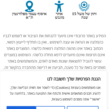
ותק של מעל 15
אתר
איסוף עצמי מפלורנטין
שנה
מונגש
ת"א
המידע באתר פרובודי אינו מיועד להנחות את הציבור או לשמש לגביו
כהמלצה או הוראה או עצה לשימוש , ואין בו תחליף לייעוץ רפואי.
הכתוב באתר אינו מהווה המלצה רפואית כלשהי. המוצרים באתר
אינם תרופות ואינם מיועדים לרפא מחלה כלשהי. השימוש במוצרים
עשוי להוביל לתוצאות שונות מאדם לאדם, והמשתמשים באתר
מוותרים בזאת על כל טענה, תביעה או דרישה מהחברה בהקשר זה.
נשים בהיריון, מניקות, ילדים והנוטלים תרופות מרשם – יש להיוועץ
הגנת הפרטיות שלך חשובה לנו
ברופא לפני השימוש במוצרים. התמונות באתר הן להמחשה בלבד.
אנו משתמשים בעוגיות (Cookies) כדי לשפר את חווית הגלישה שלך,
להציג תכנים מותאמים אישית ולנתח את התנועה באתר. בלחיצה על
ליאור מזור –
בניית אתרים
"אישור" אתה מסכים לשימוש בעוגיות.