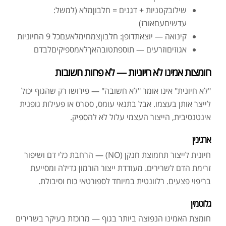
שילובקטניות + דגנים = חלבוןמלא (למשל:
עדשיםעםאורז)
קינואה — יוצאתדופן: חלבוןצמחימלאעםכל 9 החיוניות
אגוזיםוזרעים — תוספתטובהאךלאמספיקיםלבדם
חומצות אמינו לא חיוניות — לא פחות חשובות
"לא חיונית" אינו אומר "לא חשובה" — פירושו רק שהגוף יכול
לייצר אותן בעצמו. אבל בתנאי עומס, סטרס או פעילות גופנית
אינטנסיבית, הייצור העצמי עלול לא להספיק.
ארגינין
חיונית לייצור תחמוצת חנקן (NO) — הרחבת כלי דם ושיפור
זרימת הדם לשרירים. מעודדת ייצור הורמון גדילה ומסייעת
בריפוי פצעים. רלוונטית במיוחד לספורטאי כוח וסיבולת.
גלוטמין
חומצת האמינו הנפוצה ביותר בגוף — מרוכזת בעיקר בשרירים