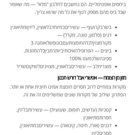
ביחסים אופטימליים. הם נחשבים לחלבון "מלא" — מה שאומר
שכל ביס מהם מספק לגוף את כל מה שהוא צריך.
בשרבקרועוף — עשיריםבמיוחדבלאוצין, ליזיןומתיאונין
דגים (סלמון, טונה, מקרל) —
מקורמצויןלכלהחומצותעםבונוסשלאומגה 3
ביצים — הפרופילהאיכותיביותרמביןכלהמזונות,
ספיגהשלכמעט 100%
מוצריחלב — עשיריםבלאוצין, מצויניםלשיקוםשריר
מזון מן הצומח — אפשרי אבל דורש תכנון
מקורות צמחיים לרוב חסרים חומצת אמינו חיונית אחת או יותר.
הפתרון: שילוב של מקורות שונים שמשלימים זה את זה.
קטניות (עדשים, חומוס, שעועית) — עשירותבליזין,
חסרותמתיאונין
דגנים (אורז, חיטה, קינואה) — עשיריםבמתיאונין,
חסריםליזין