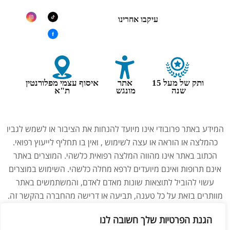
עיקבו אחרינו
ותק של מעל 15
אתר
איסוף עצמי מפלורנטין
שנה
מונגש
ת"א
המידע באתר פרובודי אינו מיועד להנחות את הציבור או לשמש לגביו
כהמלצה או הוראה או עצה לשימוש , ואין בו תחליף לייעוץ רפואי.
הכתוב באתר אינו מהווה המלצה רפואית כלשהי. המוצרים באתר
אינם תרופות ואינם מיועדים לרפא מחלה כלשהי. השימוש במוצרים
עשוי להוביל לתוצאות שונות מאדם לאדם, והמשתמשים באתר
מוותרים בזאת על כל טענה, תביעה או דרישה מהחברה בהקשר זה.
נשים בהיריון, מניקות, ילדים והנוטלים תרופות מרשם – יש להיוועץ
הגנת הפרטיות שלך חשובה לנו
ברופא לפני השימוש במוצרים. התמונות באתר הן להמחשה בלבד.