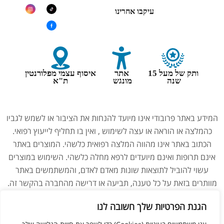
עיקבו אחרינו
ותק של מעל 15
אתר
איסוף עצמי מפלורנטין
שנה
מונגש
ת"א
המידע באתר פרובודי אינו מיועד להנחות את הציבור או לשמש לגביו
כהמלצה או הוראה או עצה לשימוש , ואין בו תחליף לייעוץ רפואי.
הכתוב באתר אינו מהווה המלצה רפואית כלשהי. המוצרים באתר
אינם תרופות ואינם מיועדים לרפא מחלה כלשהי. השימוש במוצרים
עשוי להוביל לתוצאות שונות מאדם לאדם, והמשתמשים באתר
מוותרים בזאת על כל טענה, תביעה או דרישה מהחברה בהקשר זה.
נשים בהיריון, מניקות, ילדים והנוטלים תרופות מרשם – יש להיוועץ
הגנת הפרטיות שלך חשובה לנו
ברופא לפני השימוש במוצרים. התמונות באתר הן להמחשה בלבד.