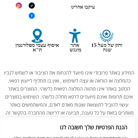
עיקבו אחרינו
ותק של מעל 15
אתר
איסוף עצמי מפלורנטין
שנה
מונגש
ת"א
המידע באתר פרובודי אינו מיועד להנחות את הציבור או לשמש לגביו
כהמלצה או הוראה או עצה לשימוש , ואין בו תחליף לייעוץ רפואי.
הכתוב באתר אינו מהווה המלצה רפואית כלשהי. המוצרים באתר
אינם תרופות ואינם מיועדים לרפא מחלה כלשהי. השימוש במוצרים
עשוי להוביל לתוצאות שונות מאדם לאדם, והמשתמשים באתר
מוותרים בזאת על כל טענה, תביעה או דרישה מהחברה בהקשר זה.
נשים בהיריון, מניקות, ילדים והנוטלים תרופות מרשם – יש להיוועץ
הגנת הפרטיות שלך חשובה לנו
ברופא לפני השימוש במוצרים. התמונות באתר הן להמחשה בלבד.