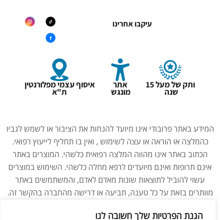
עיקבו אחרינו
ותק של מעל 15
אתר
איסוף עצמי מפלורנטין
שנה
מונגש
ת"א
המידע באתר פרובודי אינו מיועד להנחות את הציבור או לשמש לגביו
כהמלצה או הוראה או עצה לשימוש , ואין בו תחליף לייעוץ רפואי.
הכתוב באתר אינו מהווה המלצה רפואית כלשהי. המוצרים באתר
אינם תרופות ואינם מיועדים לרפא מחלה כלשהי. השימוש במוצרים
עשוי להוביל לתוצאות שונות מאדם לאדם, והמשתמשים באתר
מוותרים בזאת על כל טענה, תביעה או דרישה מהחברה בהקשר זה.
נשים בהיריון, מניקות, ילדים והנוטלים תרופות מרשם – יש להיוועץ
הגנת הפרטיות שלך חשובה לנו
ברופא לפני השימוש במוצרים. התמונות באתר הן להמחשה בלבד.