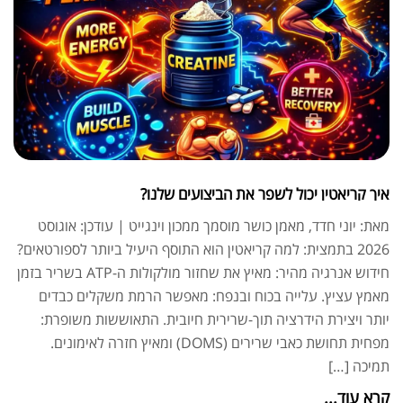
איך קריאטין יכול לשפר את הביצועים שלנו?
מאת: יוני חדד, מאמן כושר מוסמך ממכון וינגייט | עודכן: אוגוסט
2026 בתמצית: למה קריאטין הוא התוסף היעיל ביותר לספורטאים?
חידוש אנרגיה מהיר: מאיץ את שחזור מולקולות ה-ATP בשריר בזמן
מאמץ עציץ. עלייה בכוח ובנפח: מאפשר הרמת משקלים כבדים
יותר ויצירת הידרציה תוך-שרירית חיובית. התאוששות משופרת:
מפחית תחושת כאבי שרירים (DOMS) ומאיץ חזרה לאימונים.
תמיכה […]
קרא עוד...