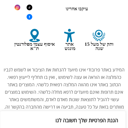
עיקבו אחרינו
ותק של מעל 15
אתר
איסוף עצמי מפלורנטין
שנה
מונגש
ת"א
המידע באתר פרובודי אינו מיועד להנחות את הציבור או לשמש לגביו
כהמלצה או הוראה או עצה לשימוש , ואין בו תחליף לייעוץ רפואי.
הכתוב באתר אינו מהווה המלצה רפואית כלשהי. המוצרים באתר
אינם תרופות ואינם מיועדים לרפא מחלה כלשהי. השימוש במוצרים
עשוי להוביל לתוצאות שונות מאדם לאדם, והמשתמשים באתר
מוותרים בזאת על כל טענה, תביעה או דרישה מהחברה בהקשר זה.
נשים בהיריון, מניקות, ילדים והנוטלים תרופות מרשם – יש להיוועץ
הגנת הפרטיות שלך חשובה לנו
ברופא לפני השימוש במוצרים. התמונות באתר הן להמחשה בלבד.