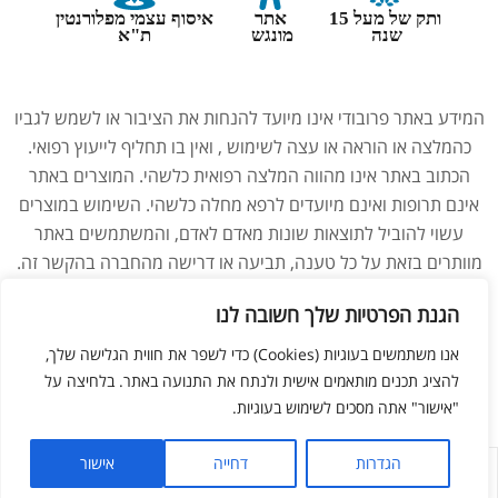
ותק של מעל 15
אתר
איסוף עצמי מפלורנטין
שנה
מונגש
ת"א
המידע באתר פרובודי אינו מיועד להנחות את הציבור או לשמש לגביו
כהמלצה או הוראה או עצה לשימוש , ואין בו תחליף לייעוץ רפואי.
הכתוב באתר אינו מהווה המלצה רפואית כלשהי. המוצרים באתר
אינם תרופות ואינם מיועדים לרפא מחלה כלשהי. השימוש במוצרים
עשוי להוביל לתוצאות שונות מאדם לאדם, והמשתמשים באתר
מוותרים בזאת על כל טענה, תביעה או דרישה מהחברה בהקשר זה.
נשים בהיריון, מניקות, ילדים והנוטלים תרופות מרשם – יש להיוועץ
הגנת הפרטיות שלך חשובה לנו
ברופא לפני השימוש במוצרים. התמונות באתר הן להמחשה בלבד.
אנו משתמשים בעוגיות (Cookies) כדי לשפר את חווית הגלישה שלך,
להציג תכנים מותאמים אישית ולנתח את התנועה באתר. בלחיצה על
ליאור מזור –
בניית אתרים
"אישור" אתה מסכים לשימוש בעוגיות.
הגדרות
דחייה
אישור
לחנות
החשבון שלי
מועדפים
חפש