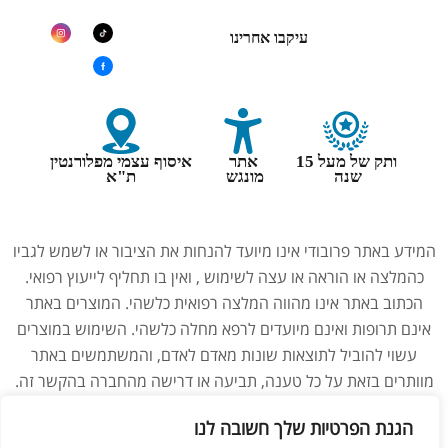
עיקבו אחרינו
ותק של מעל 15
אתר
איסוף עצמי מפלורנטין
שנה
מונגש
ת"א
המידע באתר פרובודי אינו מיועד להנחות את הציבור או לשמש לגביו
כהמלצה או הוראה או עצה לשימוש , ואין בו תחליף לייעוץ רפואי.
הכתוב באתר אינו מהווה המלצה רפואית כלשהי. המוצרים באתר
אינם תרופות ואינם מיועדים לרפא מחלה כלשהי. השימוש במוצרים
עשוי להוביל לתוצאות שונות מאדם לאדם, והמשתמשים באתר
מוותרים בזאת על כל טענה, תביעה או דרישה מהחברה בהקשר זה.
נשים בהיריון, מניקות, ילדים והנוטלים תרופות מרשם – יש להיוועץ
הגנת הפרטיות שלך חשובה לנו
ברופא לפני השימוש במוצרים. התמונות באתר הן להמחשה בלבד.