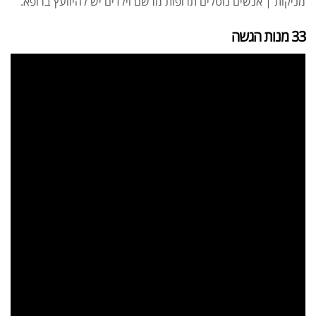
מניקות | אנשים נוטלים תרופות מרשם וילדים יש להיוועץ ברופא.
33 מנות הגשה
אבקת חלבון כשרה
₪
239.00
₪
320.00
שייקר מקצועי פרובודי לחלבון או גיינר
₪
20.00