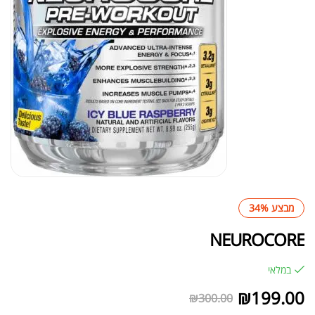
מבצע 34%
NEUROCORE
במלאי
₪
199.00
₪
300.00