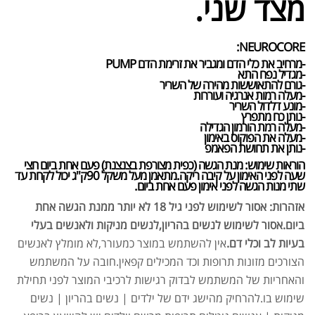
מצד שני.
NEUROCORE:
-מרחיב את כלי הדם ומגביר את זרימת הדם PUMP
-מגדיל נפח התא
-גורם להתאוששות מהירה של השריר
-מעלה רמות אנרגיה ועוררות
-מונע דלדול השריר
-נותן כח מתפרץ
-מעלה רמת הורמון הגדילה
-מעלה את הפוקוס באימון
-נותן את תחושת הפאמפ
הוראות שימוש
:
מנת הגשה (כפית מצורפת בצנצנת) פעם אחת ביום חצי
שעה לפני האימון על קיבה ריקה.מתאמן מעל משקל 90ק"ג יכול לקחת עד
שתי מנות הגשה לפני אימון פעם אחת ביום.
אזהרות: אסור לשימוש לפני גיל 18 לא יותר ממנת הגשה אחת
ביום.אסור לשימוש לנשים בהריון,לנשים מניקות ולאנשים בעלי
בעיות לב וכלי דם
.
אין להשתמש במוצר כמעורר,לא מומלץ לאנשים
הצורכים מזונות תרופות וכד המכילים קפאין.חובה על המשתמש
והאחריות של המשתמש לבדוק רגישות לרכיבי המוצר לפני תחילת
שימוש בו.להרחיק מהישג ידם של ילדים | נשים בהריון | נשים