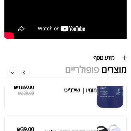
₪
40.00
אבקת חלבון הידרוליזט איזולט
₪
369.00
₪
500.00
מידע נוסף
מוצרים
פופולריים
₪
189.00
מומיו | שילג'יט
מציג 1–6 מתוך 524 תוצאות
₪
330.00
סידור ברירת מחדל
₪
39.00