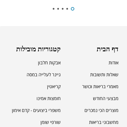
₪
39.00
סרט מדידה מקצועי לגוף
₪
60.00
מאקה שחורה | BLACK MACA
₪
125.00
דף הבית
קטגוריות מובילות
₪
190.00
אודות
אבקות חלבון
שאלות ותשובות
גיינר לעלייה במסה
מאמרי בריאות וכושר
קריאטין
מבצעי החודש
חומצות אמינו
מוצרים הכי נמכרים
משפרי ביצועים - קדם אימון
מחשבוני בריאות
שורפי שומן