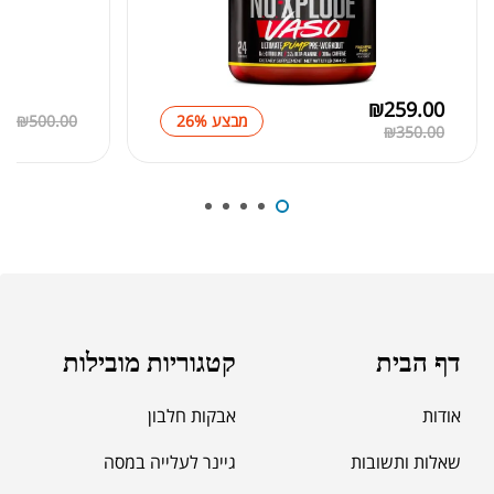
אבקת חלבון הידרוליזט איזולט
₪
369.00
₪
500.00
₪
259.00
00
מבצע 26%
500.00
₪
₪
350.00
₪
189.00
מומיו | שילג'יט
₪
330.00
דף הבית
קטגוריות מובילות
₪
39.00
סרט מדידה מקצועי לגוף
אודות
אבקות חלבון
₪
60.00
שאלות ותשובות
גיינר לעלייה במסה