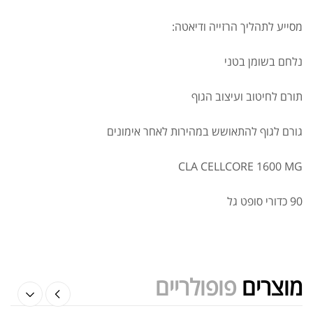
מסייע לתהליך הרזייה ודיאטה:
נלחם בשומן בטני
תורם לחיטוב ועיצוב הגוף
אבקת חלבון כשרה
₪
239.00
₪
320.00
גורם לגוף להתאושש במהירות לאחר אימונים
CLA CELLCORE 1600 MG
90 כדורי סופט גל
שייקר מקצועי פרובודי לחלבון או גיינר
₪
20.00
₪
40.00
מוצרים
פופולריים