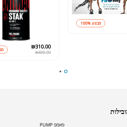
קריאטי
מבצע 100%
₪
310.00
מבצ
₪
400.00
OR
.00
.00
ובילות
פאמפ PUMP