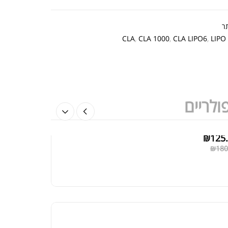
₪
179.00
ן NUTRABIO
₪
240.00
ר
CLA
,
CLA 1000
,
CLA LIPO6
,
LIPO
ולריים
L-תיאנין | L-THEANINE FORCE
FACT
₪
125
₪
180