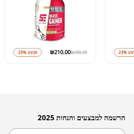
₪
179.00
ן NUTRABIO
₪
240.00
₪
210.00
ע 23%
280.00
₪
מבצע 25%
L-תיאנין | L-THEANINE FORCE
FACT
₪
125
₪
180
הרשמה למבצעים והנחות 2025