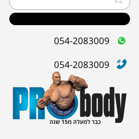
₪
99.00
שילג'יט 400מ"ג בקפסולות
₪
200.00
שליחה
054-2083009
054-2083009
₪
125.00
YOHIM | יוהימבין
₪
180.00