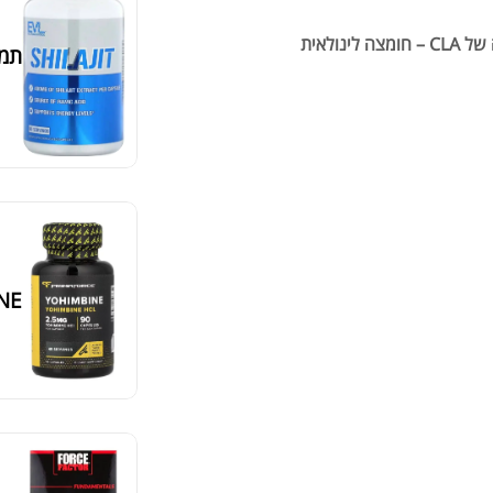
CLA LIPO6 SOFTGELS 1000mg מופק משמן חריע ומכיל מינון גבוה של CLA – חומצה לינולאית
תמצית 
BINE