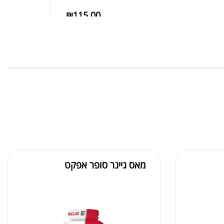
₪
115.00
LONGJACK TONGKAT A
₪
150.00
₪
149.00
שומן LEANFIRE
₪
250.00
מאס גיינר סופר אפקט