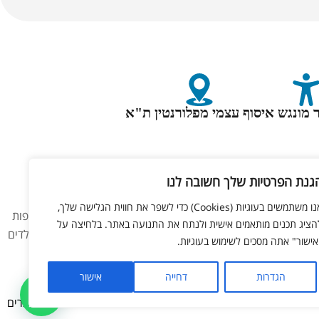
 מונגש
איסוף עצמי מפלורנטין ת"א
גנת הפרטיות שלך חשובה לנו
אנו משתמשים בעוגיות (Cookies) כדי לשפר את חווית הגלישה שלך,
 באתר אינו מהווה המלצה רפואית כלשהי. המוצרים באתר אינם תרופות
הציג תכנים מותאמים אישית ולנתח את התנועה באתר. בלחיצה על
 תביעה או דרישה מהחברה בהקשר זה. נשים בהיריון, מניקות, ילדים
אישור" אתה מסכים לשימוש בעוגיות.
 להמחשה בלבד.
הגדרות
דחייה
אישור
ליאור מזור –
בניית אתרים