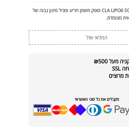
CLA LIPO6 SOFTGELS 1000mg מופק משמן חריע ומכיל מינון גבוה של
₪
115.00
LONGJACK TONGKAT A
₪
150.00
המלאי אזל
 מעל ₪500
SSL
₪
149.00
ת מרוצים
שומן LEANFIRE
₪
250.00
מקבלים את כל סוגי האשראי