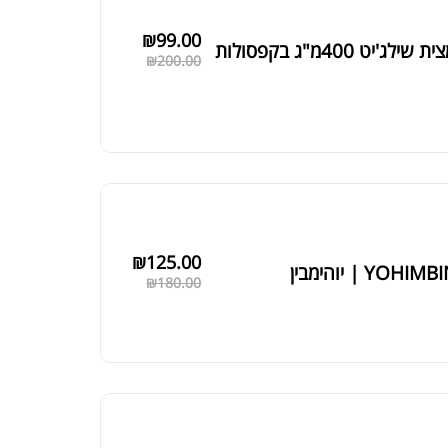
₪
99.00
שילג'יט 400מ"ג בקפסולות
₪
200.00
₪
125.00
YOHIM | יוהימבין
₪
180.00