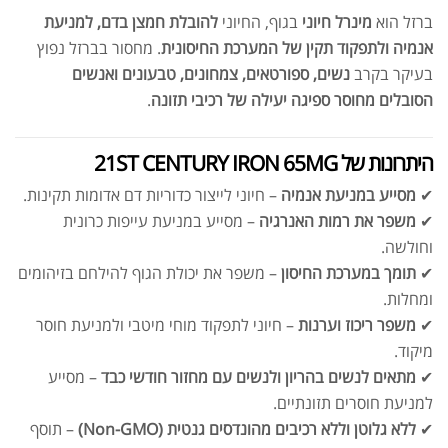
ברזל הוא
מינרל חיוני
בגוף, החיוני
להובלת חמצן בדם, למניעת
אנמיה ולתפקוד תקין של המערכת החיסונית
. מחסור בברזל נפוץ
בעיקר בקרב
נשים, ספורטאים, צמחונים, טבעונים ואנשים
הסובלים מחוסר ספיגה יעילה של רכיבי תזונה
.
היתרונות של 21ST CENTURY IRON 65MG
✔
מסייע במניעת אנמיה
– חיוני לייצור כדוריות דם אדומות תקינות.
✔
משפר את רמות האנרגיה
– מסייע במניעת עייפות כרונית
וחולשה.
✔
תומך במערכת החיסון
– משפר את יכולת הגוף להילחם בזיהומים
ומחלות.
✔
משפר ריכוז וערנות
– חיוני לתפקוד מוחי מיטבי ולמניעת חוסר
מיקוד.
✔
מתאים לנשים בהריון ולנשים עם מחזור חודשי כבד
– מסייע
למניעת חוסרים תזונתיים.
✔
ללא גלוטן וללא רכיבים מהונדסים גנטית (Non-GMO)
– תוסף