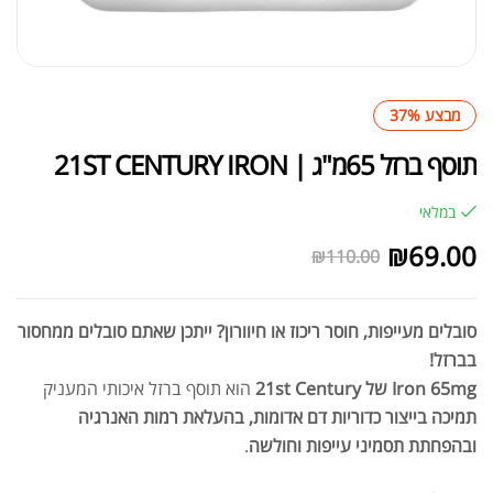
מבצע 37%
תוסף ברזל 65מ"ג | 21ST CENTURY IRON
במלאי
₪
69.00
₪
110.00
סובלים מעייפות, חוסר ריכוז או חיוורון? ייתכן שאתם סובלים ממחסור
בברזל!
Iron 65mg של 21st Century
הוא תוסף ברזל איכותי המעניק
תמיכה בייצור כדוריות דם אדומות, בהעלאת רמות האנרגיה
ובהפחתת תסמיני עייפות וחולשה
.