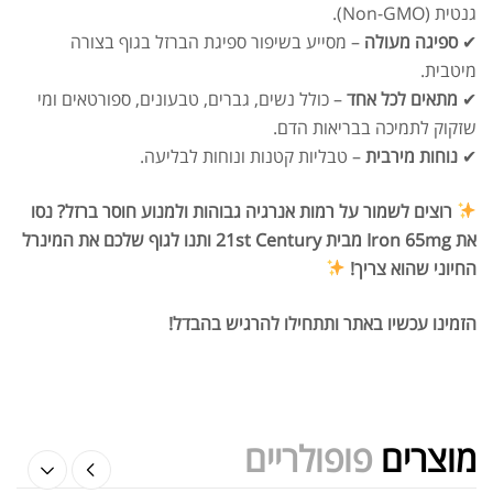
גנטית (Non-GMO).
✔
ספיגה מעולה
– מסייע בשיפור ספיגת הברזל בגוף בצורה
מיטבית.
✔
מתאים לכל אחד
– כולל נשים, גברים, טבעונים, ספורטאים ומי
שזקוק לתמיכה בבריאות הדם.
שייקר מקצועי פרובודי לחלבון או גיינר
✔
נוחות מירבית
– טבליות קטנות ונוחות לבליעה.
₪
20.00
₪
40.00
רוצים לשמור על רמות אנרגיה גבוהות ולמנוע חוסר ברזל? נסו
את Iron 65mg מבית 21st Century ותנו לגוף שלכם את המינרל
החיוני שהוא צריך!
הזמינו עכשיו באתר ותתחילו להרגיש בהבדל!
אבקת חלבון הידרוליזט איזולט
₪
369.00
₪
500.00
מוצרים
פופולריים