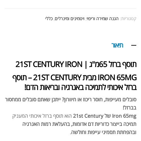
קטגוריות:
הגנה שמירה וריפוי
,
ויטמינים ומינרלים
,
כללי
תיאור
תוסף ברזל 65מ"ג | 21ST CENTURY IRON
IRON 65MG מבית 21ST CENTURY – תוסף
ברזל איכותי לתמיכה באנרגיה ובריאות הדם!
סובלים מעייפות, חוסר ריכוז או חיוורון? ייתכן שאתם סובלים ממחסור
בברזל!
Iron 65mg של 21st Century
הוא תוסף ברזל איכותי המעניק
תמיכה בייצור כדוריות דם אדומות, בהעלאת רמות האנרגיה
ובהפחתת תסמיני עייפות וחולשה
.