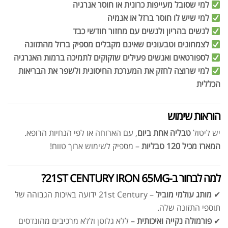
למי שסובל מעייפות כרונית או חוסר אנרגיה
למי שיש לו חוסר ברזל או אנמיה
לנשים בהריון ולנשים עם מחזור חודשי כבד
לצמחונים וטבעונים שאינם מקבלים מספיק ברזל מהתזונה
לספורטאים ואנשים פעילים שזקוקים לתמיכה ברמות האנרגיה
למי שרוצה לחזק את המערכת החיסונית ולשפר את הבריאות
הכללית
הוראות שימוש
יש ליטול
טבליה אחת ביום
, עם הארוחה או לפי הנחיות הרופא.
המארז מכיל 120 טבליות
– מספיק לשימוש ארוך טווח!
למה לבחור ב-21ST CENTURY IRON 65MG?
✔
מותג עולמי מוביל
– 21st Century ידועה באיכות הגבוהה של
תוספי התזונה שלה.
✔
פורמולה נקייה ואיכותית
– ללא גלוטן וללא מרכיבים מהונדסים
אבקת חלבון כשרה
₪
239.00
₪
320.00