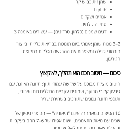
שמן זית כבוש קר
אבוקדו
אגוזים ושקדים
טחינה גולמית
דגים שמנים (סלמון, סרדינים) — עשירים באומגה 3
2–3 מנות שומן איכותי ביום תומכות בבריאות כללית, בייצור
הורמוני גדילה ומשפרות את ההרגשה הכללית בתקופת
הגירעון.
סיכום — חיטוב חכם הוא תהליך, לא קיצוץ
חיטוב מוצלח מבוסס על שלושה עמודי תווך: תזונה מאוזנת עם
גירעון קלורי מבוקר, אימונים עקביים הכוללים כוח ואירובי,
ותוספי תזונה נכונים שתומכים בשמירת שריר.
10 הטיפים במאמר זה אינם "תיאוריה" — הם פרי ניסיון של
שנים עם מאות מתאמנים. יישום אפילו של 6–7 מהם בעקביות
יביא לתוצאות ניכרות תוך 6–8 שבועות.