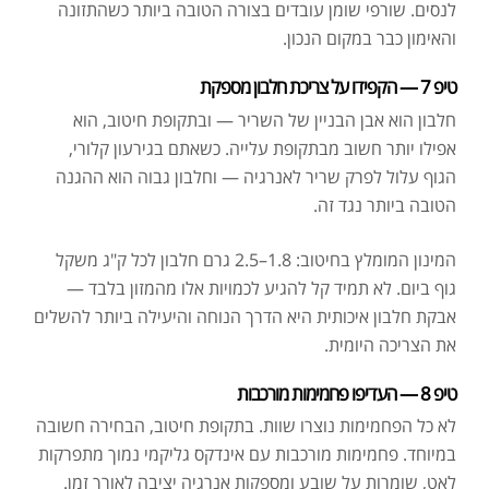
לנסים. שורפי שומן עובדים בצורה הטובה ביותר כשהתזונה
והאימון כבר במקום הנכון.
טיפ 7 — הקפידו על צריכת חלבון מספקת
חלבון הוא אבן הבניין של השריר — ובתקופת חיטוב, הוא
אפילו יותר חשוב מבתקופת עלייה. כשאתם בגירעון קלורי,
הגוף עלול לפרק שריר לאנרגיה — וחלבון גבוה הוא ההגנה
הטובה ביותר נגד זה.
המינון המומלץ בחיטוב: 1.8–2.5 גרם חלבון לכל ק"ג משקל
גוף ביום. לא תמיד קל להגיע לכמויות אלו מהמזון בלבד —
אבקת חלבון איכותית היא הדרך הנוחה והיעילה ביותר להשלים
את הצריכה היומית.
טיפ 8 — העדיפו פחמימות מורכבות
לא כל הפחמימות נוצרו שוות. בתקופת חיטוב, הבחירה חשובה
במיוחד. פחמימות מורכבות עם אינדקס גליקמי נמוך מתפרקות
לאט, שומרות על שובע ומספקות אנרגיה יציבה לאורך זמן.