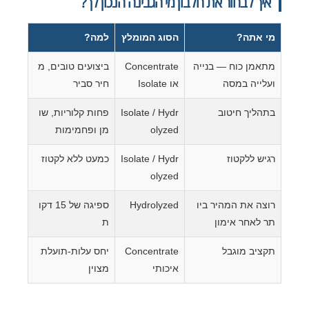
איך לבחור את חלבון מי הגבינה הנכון לך?
מי אתה?
הסוג המומלץ
למה?
מתאמן כוח — בנייה
Concentrate
ביצועים טובים, מ
ועלייה במסה
או Isolate
חיר סביר
בתהליך חיטוב
Isolate / Hydr
פחות קלוריות, שו
olyzed
מן ופחמימות
רגיש ללקטוז
Isolate / Hydr
כמעט ללא לקטוז
olyzed
רוצה את המהיר ביו
Hydrolyzed
ספיגה של 15 דקו
תר לאחר אימון
ת
תקציב מוגבל
Concentrate
יחס עלות-תועלת
איכותי
מצוין