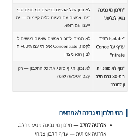
"חלבון מי גבינה
לא נכון אצל אנשים בריאים במינונים סבי
מזיק לכליות"
רים. אנשים עם בעיות כליה קיימות — ית
ייעצו עם רופא
"Isolate תמיד
לא תמיד. לרוב האנשים שאינם רגישים ל
עדיף על Conce
לקטוז, Concentrate איכותי עם 80%+ ח
לבון הוא מצוין
ntrate"
"גוף לא סופג יות
לא נכון. הגוף סופג את כל החלבון — רק
ר מ-30 גרם חלב
קצב הספיגה שונה
ון למנה"
מתי חלבון מי גבינה לא מתאים
אלרגיה לחלב
— חלבון מי גבינה מגיע מחלב.
אלרגיה אמיתית — עדיף חלבון צמחי