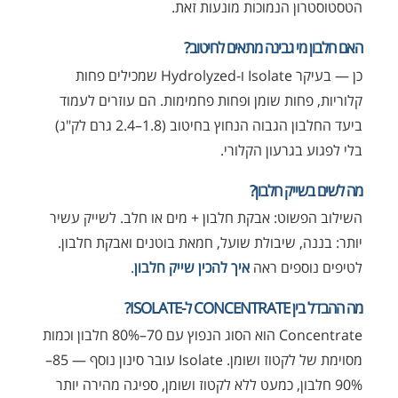
הטסטוסטרון הנמוכות מונעות זאת.
האם חלבון מי גבינה מתאים לחיטוב?
כן — בעיקר Isolate ו-Hydrolyzed שמכילים פחות
קלוריות, פחות שומן ופחות פחמימות. הם עוזרים לעמוד
ביעד החלבון הגבוה הנחוץ בחיטוב (1.8–2.4 גרם לק"ג)
בלי לפגוע בגרעון הקלורי.
מה לשים בשייק חלבון?
השילוב הפשוט: אבקת חלבון + מים או חלב. לשייק עשיר
יותר: בננה, שיבולת שועל, חמאת בוטנים ואבקת חלבון.
לטיפים נוספים ראה
איך להכין שייק חלבון
.
מה ההבדל בין CONCENTRATE ל-ISOLATE?
Concentrate הוא הסוג הנפוץ עם 70–80% חלבון וכמות
מסוימת של לקטוז ושומן. Isolate עובר סינון נוסף — 85–
90% חלבון, כמעט ללא לקטוז ושומן, ספיגה מהירה יותר