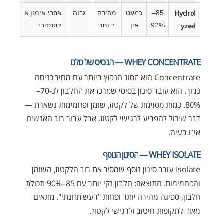
Hydrol
85–
כמעט
מהירה
גבוה
אחרי אימון א
yzed
92%
אין
ביותר
ינטנסיבי
WHEY CONCENTRATE — הבסיס של כולם
Concentrate הוא הסוג הנפוץ ביותר עם מחיר כניסה
נמוך. הוא עובר סינון בסיסי שמרכז את החלבון לכ-70–
80%. כמות מסוימת של לקטוז, שומן ופחמימות נשארת —
דבר שיכול להפריע לרגישי לקטוז, אבל עבור רוב האנשים
אינו בעיה.
WHEY ISOLATE — הסינון הנוסף
Isolate עובר סינון נוסף שמסיר את רוב הלקטוז, השומן
והפחמימות. התוצאה: חלבון נקי יותר עם 85–90% תכולת
חלבון, ספיגה מהירה יותר ופחות "רעש תזונתי". מתאים
מאוד לתקופות חיטוב ולרגישי לקטוז.