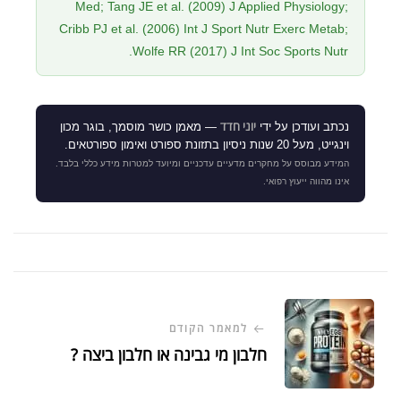
Med; Tang JE et al. (2009) J Applied Physiology;
Cribb PJ et al. (2006) Int J Sport Nutr Exerc Metab;
Wolfe RR (2017) J Int Soc Sports Nutr.
יוני חדד
נכתב ועודכן על ידי
— מאמן כושר מוסמך, בוגר מכון
וינגייט, מעל 20 שנות ניסיון בתזונת ספורט ואימון ספורטאים.
המידע מבוסס על מחקרים מדעיים עדכניים ומיועד למטרות מידע כללי בלבד.
אינו מהווה ייעוץ רפואי.
למאמר הקודם
חלבון מי גבינה או חלבון ביצה ?