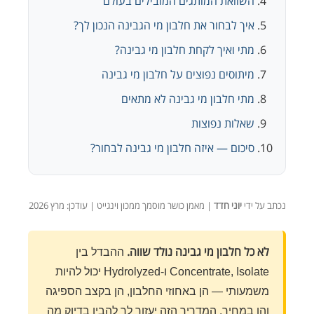
השוואת המותגים המובילים בעולם
איך לבחור את חלבון מי הגבינה הנכון לך?
מתי ואיך לקחת חלבון מי גבינה?
מיתוסים נפוצים על חלבון מי גבינה
מתי חלבון מי גבינה לא מתאים
שאלות נפוצות
סיכום — איזה חלבון מי גבינה לבחור?
נכתב על ידי
יוני חדד
| מאמן כושר מוסמך ממכון וינגייט | עודכן: מרץ 2026
לא כל חלבון מי גבינה נולד שווה.
ההבדל בין
Concentrate, Isolate ו-Hydrolyzed יכול להיות
משמעותי — הן באחוזי החלבון, הן בקצב הספיגה
והן במחיר. המדריך הזה יעזור לך להבין בדיוק מה