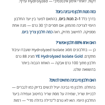
דקות. לאחרי אימון אינטנסיבי — Hydrolyzed עדיף.
כמה מנות חלבון מי גבינה ביום?
בדרך כלל
1–2 מנות ביום
, בהתאם לפער בין יעד החלבון
היומי לצריכה מהמזון. אם חסרים לך 30 גרם — מנה אחת
מספיקה. לחישוב מדויק, ראה
כמה חלבון צריך ביום
.
האם אחוז 88% חלבון אפשרי?
כן — בחלבונים מסוג Hydrolyzed Isolate שעברו עיבוד
מתקדם.
YE Hydrolyzed Isolate Gold
מציג 88 גרם
חלבון מתוך 100 גרם אבקה — האחוז הגבוה ביותר
בהשוואה שלנו.
האם חלבון מי גבינה מתאים לנשים?
בהחלט. חלבון מי גבינה יעיל לנשים בדיוק כמו לגברים —
לבניית שריר, שמירה על מסת שריר בחיטוב ועמידה ביעד
החלבון היומי. הוא לא גורם ל"גדילה גדולה מדי" — רמות