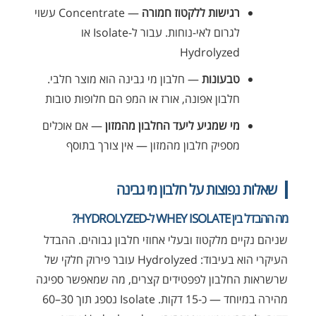
רגישות ללקטוז חמורה
— Concentrate עשוי
לגרום לאי-נוחות. עבור ל-Isolate או
Hydrolyzed
טבעונות
— חלבון מי גבינה הוא מוצר חלבי.
חלבון אפונה, אורז או המפ הם חלופות טובות
מי שמגיע ליעד החלבון מהמזון
— אם אוכלים
מספיק חלבון מהמזון — אין צורך בתוסף
שאלות נפוצות על חלבון מי גבינה
מה ההבדל בין WHEY ISOLATE ל-HYDROLYZED?
שניהם נקיים מלקטוז ובעלי אחוזי חלבון גבוהים. ההבדל
העיקרי הוא בעיבוד: Hydrolyzed עובר פירוק חלקי של
שרשראות החלבון לפפטידים קצרים, מה שמאפשר ספיגה
מהירה במיוחד — כ-15 דקות. Isolate נספג תוך 30–60