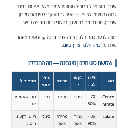
שריר. הוא מכיל פרופיל חומצות אמינו מלא, BCAA בריכוז
גבוה (במיוחד לאוצין — הטריגר העיקרי לסינתזת חלבון
שרירי), ספיגה מהירה וערך ביולוגי גבוה מביצה ובשר.
רוצה לדעת כמה חלבון אתה צריך ביום? קרא את המאמר
שלנו על
כמה חלבון צריך ביום
.
שלושת סוגי חלבון מי גבינה — מה ההבדל?
% ח
לקטו
מחיר
סוג
ספיגה
מתאים ל
לבון
ז
יחסי
Conce
70–
בינוני
מהירה
נמוך
רוב המתאמנ
ntrate
80%
ים
Isolate
85–
נמוך
מהירה
בינוני
רגישי לקטוז,
90%
מאוד
מאוד
חיטוב