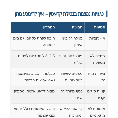
טעויות נפוצות בנטילת קריאטין – ואיך להימנע מהן
הטעות
הבעיה
הפתרון
אי-עקביות
נטילה רק בימי
חובה לקחת כל יום, גם בימ
אימון
י מנוחה
שתייה לא
פוגע בספיגה וי
2.5–3 ליטר ביום לפחות
מספקת
עילות
ציפייה מייד
מצפים לשיפור
סבלנות – שבוע בהעמסה,
ית
ביום-יומיים
3–4 שבועות הדרגתי
קניית סוגים
כסף מיותר לל
מונוהידראט איכותי מספיק
יקרים
א יתרון
אימונים לא
קריאטין ללא א
ודא שהאימונים כוללים מא
מתאימים
ימוני כוח
מצי עוצמה