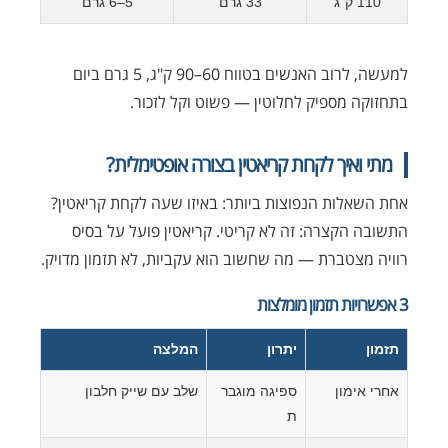
110 ק"ג
33 גרם
5–6 גרם
למעשה, לרוב האנשים בטווח 60–90 ק"ג, 5 גרם ביום
בתחזוקה מספיק לחלוטין — פשוט וקל לזכור.
מתי ואיך לקחת קריאטין בצורה אופטימלית?
אחת השאלות הנפוצות ביותר: באיזו שעה לקחת קריאטין?
התשובה הקצרה: זה לא קריטי. קריאטין פועל על בסיס
רוויה מצטברת — מה שחשוב הוא עקביות, לא תזמון מדויק.
3 אפשרויות תזמון מומלצות
תזמון
יתרון
המלצה
אחרי אימון
ספיגה מוגבר
שלב עם שייק חלבון
ת