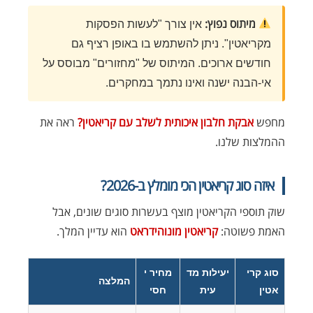
מיתוס נפוץ:
אין צורך "לעשות הפסקות
מקריאטין". ניתן להשתמש בו באופן רציף גם
חודשים ארוכים. המיתוס של "מחזורים" מבוסס על
אי-הבנה ישנה ואינו נתמך במחקרים.
מחפש
אבקת חלבון איכותית לשלב עם קריאטין?
ראה את
ההמלצות שלנו.
איזה סוג קריאטין הכי מומלץ ב-2026?
שוק תוספי הקריאטין מוצף בעשרות סוגים שונים, אבל
האמת פשוטה:
קריאטין מונוהידראט
הוא עדיין המלך.
סוג קרי
יעילות מד
מחיר י
המלצה
אטין
עית
חסי