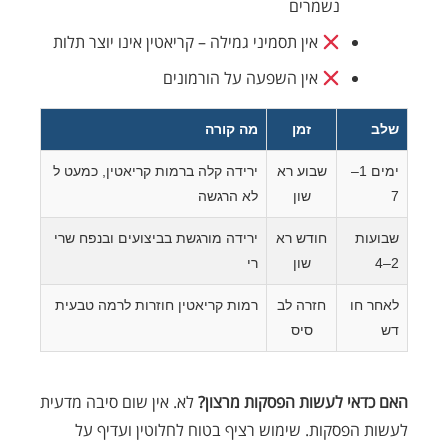
נשמרים
אין תסמיני גמילה – קריאטין אינו יוצר תלות
אין השפעה על הורמונים
שלב
זמן
מה קורה
ימים 1–
שבוע רא
ירידה קלה ברמות קריאטין, כמעט ל
7
שון
לא הרגשה
שבועות
חודש רא
ירידה מורגשת בביצועים ובנפח שרי
2–4
שון
רי
לאחר חו
חזרה לב
רמות קריאטין חוזרות לרמה טבעית
דש
סיס
האם כדאי לעשות הפסקות מרצון?
לא. אין שום סיבה מדעית
לעשות הפסקות. שימוש רציף בטוח לחלוטין ועדיף על