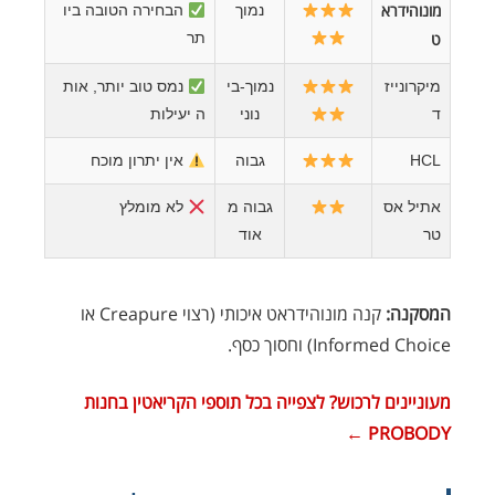
מונוהידרא
נמוך
הבחירה הטובה ביו
ט
תר
מיקרונייז
נמוך-בי
נמס טוב יותר, אות
ד
נוני
ה יעילות
HCL
גבוה
אין יתרון מוכח
אתיל אס
גבוה מ
לא מומלץ
טר
אוד
המסקנה:
קנה מונוהידראט איכותי (רצוי Creapure או
Informed Choice) וחסוך כסף.
מעוניינים לרכוש? לצפייה בכל תוספי הקריאטין בחנות
PROBODY ←