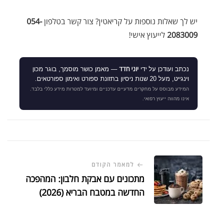
יש לך שאלות נוספות על קריאטין? צור קשר בטלפון
054-
2083009
לייעוץ אישי!
יוני חדד
נכתב ועודכן על ידי
— מאמן כושר מוסמך, בוגר מכון
וינגייט, מעל 20 שנות ניסיון בתזונת ספורט ואימון ספורטאים.
המידע מבוסס על מחקרים מדעיים עדכניים ומיועד למטרות מידע כללי בלבד.
אינו מהווה ייעוץ רפואי.
למאמר הקודם
מתכונים עם אבקת חלבון: המהפכה
החדשה במטבח הבריא (2026)