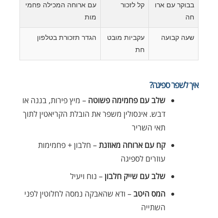
בבוקר עם ארו
קל לזכור
עם ארוחה המכילה פחמי
חה
מות
שעה קבועה
עקביות מובט
הגדר תזכורת בטלפון
חת
איך לשפר ספיגה?
שלב עם פחמימה פשוטה
– מיץ פירות, בננה או
דבש. אינסולין משפר את הובלת הקריאטין לתוך
תאי השריר
קח עם ארוחה מאוזנת
– חלבון + פחמימות
עוזרים לספיגה
שלב עם שייק חלבון
– נוח ויעיל
המס היטב
– ודא שהאבקה נמסה לחלוטין לפני
השתייה