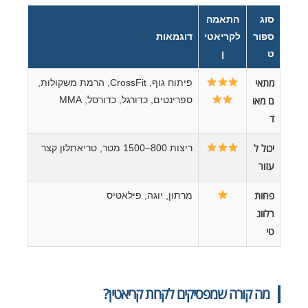
סוג
התאמה
ספור
לקריאטי
דוגמאות
ט
ן
מתאי
פיתוח גוף, CrossFit, הרמת משקולות,
ם מאו
ספרינטים, כדורגל, כדורסל, MMA
ד
יכול ל
ריצות 800–1500 מטר, טריאתלון קצר
עזור
פחות
מרתון, יוגה, פילאטיס
רלוונ
טי
מה קורה שמפסיקים לקחת קריאטין?