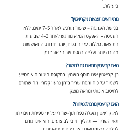
ביעילות.
מתי רואים תוצאות מקריאטין?
בגישת העמסה – שיפור מורגש לאחר 5–7 ימים. ללא
העמסה – האפקט המלא מורגש לאחר 3–4 שבועות.
התוצאות כוללות עלייה בכוח, יותר חזרות, התאוששות
מהירה יותר ועלייה במסת שריר לאורך זמן.
האם קריאטין מתאים גם לחיטוב?
כן. קריאטין אינו תוסף משמין. בתקופת חיטוב הוא מסייע
לשמור על כוח ומסת שריר בזמן גרעון קלורי, מה שתורם
לחיטוב איכותי ומראה מוצק.
האם קריאטין גורם לנפיחות?
לא. קריאטין מעלה נפח תוך-שרירי על ידי ספיחת מים לתוך
תאי השריר — תהליך חיובי לביצועים. הוא אינו גורם
לעלייה בשומן ואינו יוצר נפיחות תת-עורית.