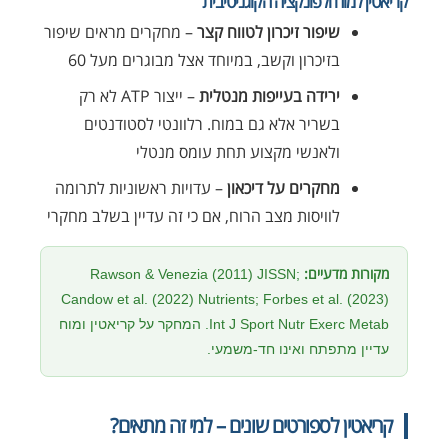
קריאטין למוח ולפונקציה הקוגניטיבית
שיפור זיכרון לטווח קצר
– מחקרים מראים שיפור
בזיכרון וקשב, במיוחד אצל מבוגרים מעל 60
ירידה בעייפות מנטלית
– ייצור ATP לא רק
בשריר אלא גם במוח. רלוונטי לסטודנטים
ולאנשי מקצוע תחת עומס מנטלי
מחקרים על דיכאון
– עדויות ראשוניות לתרומה
לוויסות מצב הרוח, אם כי זה עדיין בשלב מחקרי
מקורות מדעיים:
Rawson & Venezia (2011) JISSN;
Candow et al. (2022) Nutrients; Forbes et al. (2023)
Int J Sport Nutr Exerc Metab. המחקר על קריאטין ומוח
עדיין מתפתח ואינו חד-משמעי.
קריאטין לספורטים שונים – למי זה מתאים?