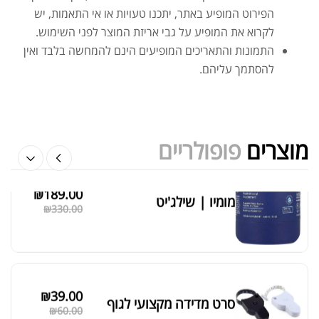
הפירוט המופיע באתר, יתכנו טעויות או אי התאמות, יש
לקרוא את המופיע על גבי אריזת המוצר לפני השימוש.
התמונות והתאריכים המופיעים הינם להמחשה בלבד ואין
להסתמך עליהם.
אבקת חלבון הידרוליזט איזולט
₪
369.00
₪
500.00
מוצרים
פופולריים
₪
189.00
מומיו | שילג'יט
מציג 1–6 מתוך 524 תוצאות
₪
330.00
סידור ברירת מחדל
₪
39.00
סרט מדידה מקצועי לגוף
₪
60.00