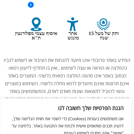
ותק של מעל 15
אתר
איסוף עצמי מפלורנטין
שנה
מונגש
ת"א
המידע באתר פרובודי אינו מיועד להנחות את הציבור או לשמש לגביו
כהמלצה או הוראה או עצה לשימוש , ואין בו תחליף לייעוץ רפואי.
הכתוב באתר אינו מהווה המלצה רפואית כלשהי. המוצרים באתר
אינם תרופות ואינם מיועדים לרפא מחלה כלשהי. השימוש במוצרים
עשוי להוביל לתוצאות שונות מאדם לאדם, והמשתמשים באתר
מוותרים בזאת על כל טענה, תביעה או דרישה מהחברה בהקשר זה.
נשים בהיריון, מניקות, ילדים והנוטלים תרופות מרשם – יש להיוועץ
הגנת הפרטיות שלך חשובה לנו
ברופא לפני השימוש במוצרים. התמונות באתר הן להמחשה בלבד.
אנו משתמשים בעוגיות (Cookies) כדי לשפר את חווית הגלישה שלך,
להציג תכנים מותאמים אישית ולנתח את התנועה באתר. בלחיצה על
"אישור" אתה מסכים לשימוש בעוגיות.