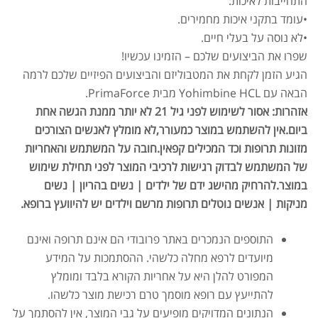
התחייבות לאיכות:
•עומד בתקני איכות מחמירים.
•לא נוסה על בעלי חיים.
שפרו את הביצועים שלכם – הזמינו עכשיו!
הגיע הזמן לקחת את המטבוליזם והביצועים הפיזיים שלכם לרמה
הבאה עם Yohimbine HCL מבית PrimaForce.
אזהרות: אסור לשימוש לפני גיל 21 לא יותר ממנת הגשה אחת
ביום.אין להשתמש במוצר כמעורר,לא מומלץ לאנשים הצורכים
מזונות תרופות וכד המכילים קפאין.חובה על המשתמש והאחריות
של המשתמש לבדוק רגישות לרכיבי המוצר לפני תחילת שימוש
אבקת חלבון כשרה
₪
239.00
₪
320.00
במוצר.להרחיק מהישג ידם של ילדים | נשים בהריון | נשים
מניקות | אנשים נוטלים תרופות מרשם וילדים יש להיוועץ ברופא.
התוספים הנמכרים באתר פרובודי הם אינם תרופה ואינם
מיועדים לרפא מחלה כלשהי. ההסתמכות על המידע
שייקר מקצועי פרובודי לחלבון או גיינר
המפורט להלן היא על אחריות הקורא בלבד ומומלץ
₪
20.00
להתייעץ עם רופא מוסמך טרם רכישת מוצר כלשהו.
₪
40.00
הנתונים המדויקים מופיעים על גבי המוצר, אין להסתמך על