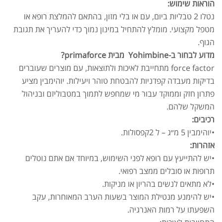
הוראות שימוש:
נטלו 2 טבליות ביום, עם או בלי מזון, בהתאם להמלצת רופא או
מטפל מקצועי. מומלץ להתחיל במינון נמוך כדי להעריך את תגובת
הגוף.
מדוע לבחור ב-Yohimbine מבית primaforce?
force factor מתחייבת לאיכות ולתוצאות, עם מוצרים שעוברים
בדיקות מעבדה קפדניות להבטחת טוהר ויעילות. יוהימבין מציע
פתרון חזק וממוקד עבור מי שמחפש לתמוך במטבוליזם ובניהול
המשקל שלהם.
רכיבים:
•יוהימבין 5 מ״ג – ל 2קפסולות.
אזהרות:
•יש להתייעץ עם רופא לפני השימוש, במיוחד אם אתם נוטלים
תרופות או סובלים ממצב רפואי.
•לא מתאים לנשים בהריון או מניקות.
•יש להימנע מנטילת המוצר בשעות הערב המאוחרות, עקב
השפעתו על רמות האנרגיה.