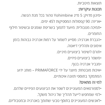
תוצאות מיטביות.
תכונות עיקריות:
•מינון מדויק: 5 מ״ג Yohimbine טהור בכל מנת הגשה.
•אריזה: 90 קפסולות המספיקות ל45 ימים.
•תמיכה מטבולית: מיועד לתמוך בשריפת שומנים ובשיפור חילוף
החומרים.
•הגברת אנרגיה: מסייע לשמור על רמות אנרגיה גבוהות בזמן
אימונים ותהליכי דיאטה.
•תורם לשיפור ביצועיים מיניים.
•משפר ביצועיים פיזיים.
•מגביר אנרגיה בגוף.
•איכות מובטחת: מיוצר על ידי PRIMAFORCE – מותג ידוע
המתמקד בתוספי תזונה איכותיים.
למי זה מתאים?
•לספורטאים המעוניינים לשפר את הביצועים הפיזיים שלהם.
•למי שמחפש לייעל תהליך של ניהול משקל.
•לאנשים המעוניינים בתוסף טבעי שתומך באנרגיה ובמטבוליזם.