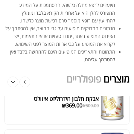
₪
20.00
מיועדים לרפא מחלה כלשהי. ההסתמכות על המידע
₪
40.00
המפורט להלן היא על אחריות הקורא בלבד ומומלץ
להתייעץ עם רופא מוסמך טרם רכישת מוצר כלשהו.
הנתונים המדויקים מופיעים על גבי המוצר, אין להסתמך על
הפירוט המופיע באתר, יתכנו טעויות או אי התאמות, יש
לקרוא את המופיע על גבי אריזת המוצר לפני השימוש.
אבקת חלבון הידרוליזט איזולט
התמונות והתאריכים המופיעים הינם להמחשה בלבד ואין
₪
369.00
₪
500.00
להסתמך עליהם.
מוצרים
פופולריים
₪
189.00
מומיו | שילג'יט
מציג 1–6 מתוך 524 תוצאות
₪
330.00
סידור ברירת מחדל