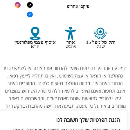
עיקבו אחרינו
ותק של מעל 15
אתר
איסוף עצמי מפלורנטין
שנה
מונגש
ת"א
המידע באתר פרובודי אינו מיועד להנחות את הציבור או לשמש לגביו
כהמלצה או הוראה או עצה לשימוש , ואין בו תחליף לייעוץ רפואי.
הכתוב באתר אינו מהווה המלצה רפואית כלשהי. המוצרים באתר
אינם תרופות ואינם מיועדים לרפא מחלה כלשהי. השימוש במוצרים
עשוי להוביל לתוצאות שונות מאדם לאדם, והמשתמשים באתר
מוותרים בזאת על כל טענה, תביעה או דרישה מהחברה בהקשר זה.
נשים בהיריון, מניקות, ילדים והנוטלים תרופות מרשם – יש להיוועץ
הגנת הפרטיות שלך חשובה לנו
ברופא לפני השימוש במוצרים. התמונות באתר הן להמחשה בלבד.