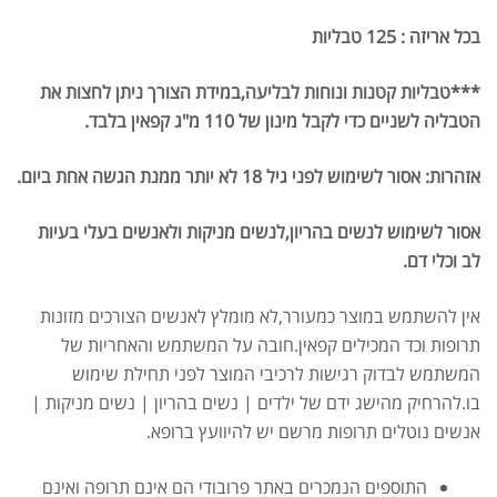
בכל אריזה : 125 טבליות
***טבליות קטנות ונוחות לבליעה,במידת הצורך ניתן לחצות את
הטבליה לשניים כדי לקבל מינון של 110 מ"ג קפאין בלבד.
אזהרות: אסור לשימוש לפני גיל 18 לא יותר ממנת הגשה אחת ביום
.
אסור לשימוש לנשים בהריון,לנשים מניקות ולאנשים בעלי בעיות
לב וכלי דם
.
אין להשתמש במוצר כמעורר,לא מומלץ לאנשים הצורכים מזונות
אבקת חלבון כשרה
₪
239.00
₪
320.00
תרופות וכד המכילים קפאין.חובה על המשתמש והאחריות של
המשתמש לבדוק רגישות לרכיבי המוצר לפני תחילת שימוש
בו.להרחיק מהישג ידם של ילדים | נשים בהריון | נשים מניקות |
אנשים נוטלים תרופות מרשם יש להיוועץ ברופא.
שייקר מקצועי פרובודי לחלבון או גיינר
התוספים הנמכרים באתר פרובודי הם אינם תרופה ואינם