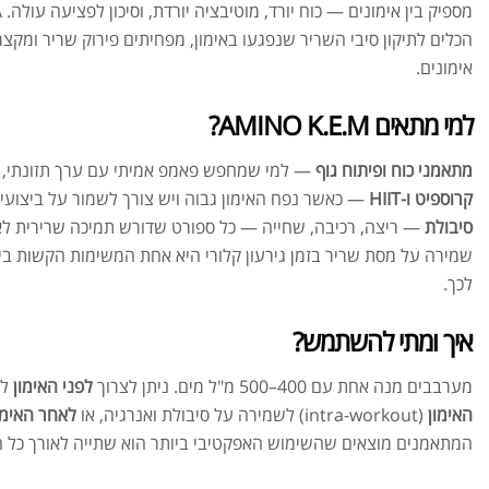
הכלים לתיקון סיבי השריר שנפגעו באימון, מפחיתים פירוק שריר ומקצ
אימונים.
למי מתאים AMINO K.E.M?
מתאמני כוח ופיתוח גוף
— למי שמחפש פאמפ אמיתי עם ערך תזונתי,
קרוספיט ו-HIIT
— כאשר נפח האימון גבוה ויש צורך לשמור על ביצועי
סיבולת
— ריצה, רכיבה, שחייה — כל ספורט שדורש תמיכה שרירית לאו
לכך.
איך ומתי להשתמש?
מערבבים מנה אחת עם 400–500 מ"ל מים. ניתן לצרוך
לפני האימון
לת
האימון
(intra-workout) לשמירה על סיבולת ואנרגיה, או
לאחר האימו
המתאמנים מוצאים שהשימוש האפקטיבי ביותר הוא שתייה לאורך כל הא