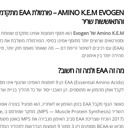
MINO K.E.M EVOGEN
והתאוששות שריר
Amino K.E.M של Evogen
הוא תוסף חומצות אמינו מתקדם שפותח עב
(EAA) עם רכיבים לשיפור זרימת דם — מה שאומר פאמפ חזק יותר, ס
מהירה יותר בין אימונים.
מה זה EAA ולמה זה חשוב?
EAA (Essential Amino Acids) הן 9 חומצות האמינ
לקבל אותן מהמזון או מתוספים. הן האבני יסוד של כל תהליך בניית שרי
כאשר הגוף מקבל EAA בזמן האימון או לאחריו, הוא מפעיל ב
השריר
מכיוון ש-BCAA מספקים רק 3 מתוך 9 חומצות הנדרשות לתהליך המלא.