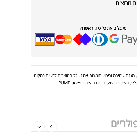
ת מרוצים
ת חלבון כשרה
₪
239.00
₪
320.00
מקבלים את כל סוגי האשראי
קר מקצועי פרובודי לחלבון או גיינר
הגנה שמירה וריפוי
,
חומצות אמינו
,
כל המוצרים לנשים במקום
₪
20
ללי
,
משפרי ביצועים - קדם אימון
,
פאמפ PUMP
₪
40
ולריים