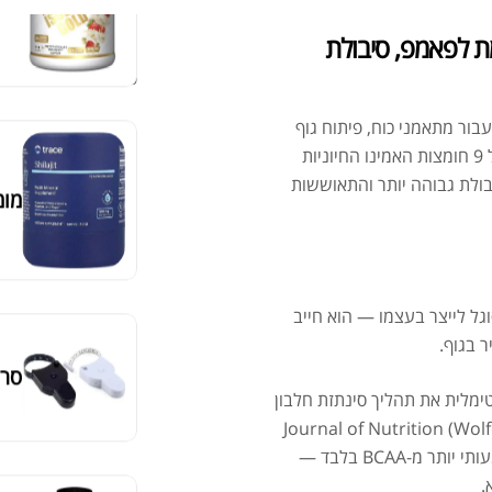
אבק
מציג 1–6 מתוך 524 תוצאות
A – פורמולת EAA מתקדמת לפאמפ, סיבולת
סידור ברירת מחדל
ור מתאמני כוח, פיתוח גוף
וספורטאים שרוצים יותר מתוסף אמינו בסיסי. הפורמולה משלבת את כל 9 חומצות האמינו החיוניות
יבולת גבוהה יותר והתאוששות
מומ
ו שהגוף אינו מסוגל לייצר בעצמו — הוא חייב
ר בגוף.
סרט
צורה אופטימלית את תהליך סינתזת חלבון
 (MPS — Muscle Protein Synthesis). מחקר שפורסם ב-Journal of Nutrition (Wolfe,
2017) הוכיח שצריכת EAA סביב האימון מגבירה את MPS באופן משמעותי יותר מ-BCAA בלבד —