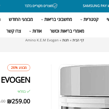
מוצרים מקוריים בלבד
בקנ
י
קטגוריות
מחשבוני בריאות
מבצעי החודש
ה
מאמרי בריאות וכושר
אודות
צרו קשר
דף הבית
»
חנות
»
Amino K.E.M Evogen
מבצע 26%
M EVOGEN
במלאי
₪
259.00
.00