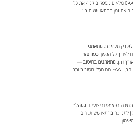
מספיק בין אימונים — כוח יורד, מוטיבציה יורדת, וסיכון לפציעה עולה. EAA מלאים מספקים לגוף את כל
רים את זמן ההתאוששות בין
אבק
 לא רק משאבת.
מתאמני
ם לאורך כל הסשן.
ספורטאי
רך זמן.
מתאמנים בחיטוב
—
שמירה על מסת שריר בזמן גירעון קלורי היא אחת המשימות הקשות ביותר, ו-EAA הם הכלי הטוב ביותר
מומ
מיכה בפאמפ וביצועים,
במהלך
ן
לתמיכה בהתאוששות. רוב
ימון.