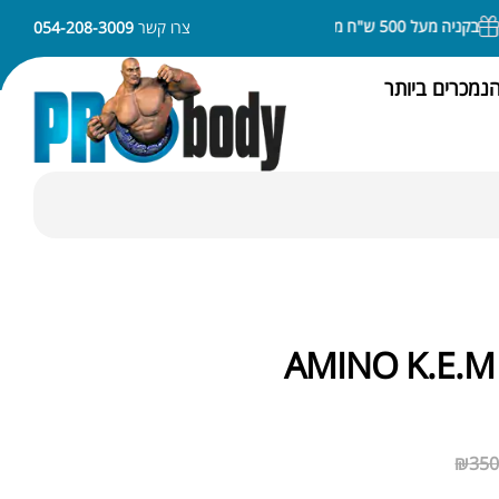
יה מעל 500 ש"ח משלוח חינם
ניתן לשלם באמצעות APPLE PAY או SAMSUNG PAY
צרו קשר
054-208-3009
נמכרים ביותר
AMINO K.E.
₪
350