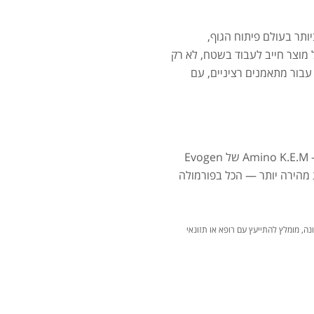
סרט
ים המוכרים ביותר בעולם פיתוח הגוף,
י על עקרון אחד: כל מוצר חייב לעבוד בשטח, לא רק
שפותחה עבור מתאמנים רציניים, עם
מאקה
אם אתם מחפשים תוסף אמינו שעושה יותר מ"לתמוך בהתאוששות" — Amino K.E.M של Evogen
 מהירה יותר — הכל בפורמולה
נה, מומלץ להתייעץ עם רופא או תזונאי