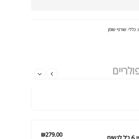
₪
3,190.00
,
כללי
,
שורפי שומן
₪
3,690.00
ולריים
₪
169.00
Glutamine Dymatize 300
₪
240.00
₪
279.00
 לנשים