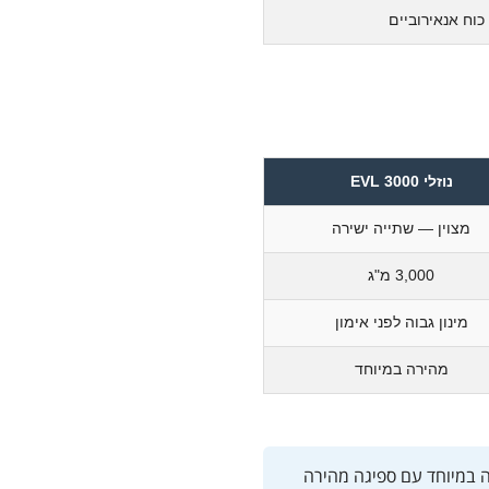
כוח אנאירוביים
'+York Excel
נוזלי EVL 3000
מצוין — שתייה ישירה
gr
3,000 מ"ג
מינון גבוה לפני אימון
מהירה במיוחד
ליפו 6 ג'ל
ה במיוחד עם ספיגה מהירה