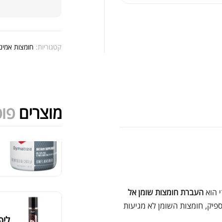
'+York Excel
קטגוריות:
חומצות אמינו
מוצרים
פופ
gr
מציג 469–474 מתוך 524 תוצאות
סידור ברירת מחדל
העברת חומצות שומן אל
פיק, חומצות השומן לא מגיעות
ליפו 6 ג'ל