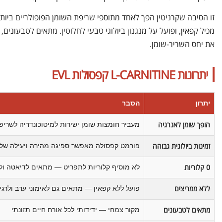
זו הסיבה שקרניטין הפך לאחד מתוספי שריפת השומן הפופולריים ביות
מכיל קפאין, ופועל על מנגנון ביולוגי טבעי לחלוטין. מתאים לטבעונים,
את יחס השריר-שומן.
יתרונות L-CARNITINE קפסולות EVL
יתרון
הסבר
הופך שומן לאנרגיה
מעביר חומצות שומן ישירות למיטוכונדריה לשריפה
זמינות ביולוגית גבוהה
פורמט קפסולה מאפשר ספיגה מהירה ויעילה של ה
0 קלוריות
לא מוסיף קלוריות לתפריט — מתאים לדיאטה ול
ללא ממריצים
פועל ללא קפאין — מתאים גם לאימוני ערב ולרג
מתאים לטבעונים
מקור צמחי — ידידותי לכל אורח חיים תזונתי