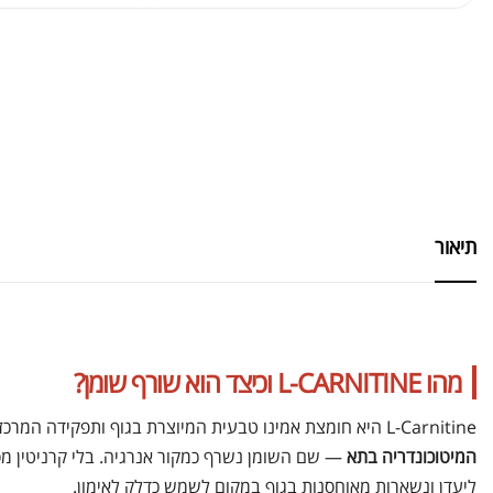
תיאור
מהו L-CARNITINE וכיצד הוא שורף שומן?
L-Carnitine היא חומצת אמינו טבעית המיוצרת בגוף ותפקידה המרכזי הוא
המיטוכונדריה בתא
— שם השומן נשרף כמקור אנרגיה. בלי קרניטין מס
ליעדן ונשארות מאוחסנות בגוף במקום לשמש כדלק לאימון.