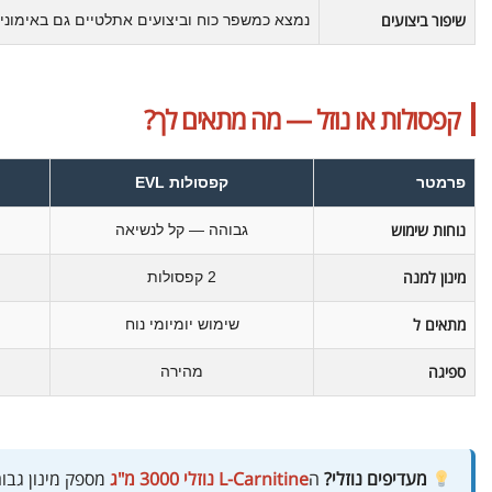
שיפור ביצועים
נמצא כמשפר כוח וביצועים אתלטיים גם באימוני 
קפסולות או נוזל — מה מתאים לך?
פרמטר
קפסולות EVL
נוחות שימוש
גבוהה — קל לנשיאה
מינון למנה
2 קפסולות
מתאים ל
שימוש יומיומי נוח
ספיגה
מהירה
מעדיפים נוזלי?
ה
L-Carnitine נוזלי 3000 מ"ג
מספק מינון גבו