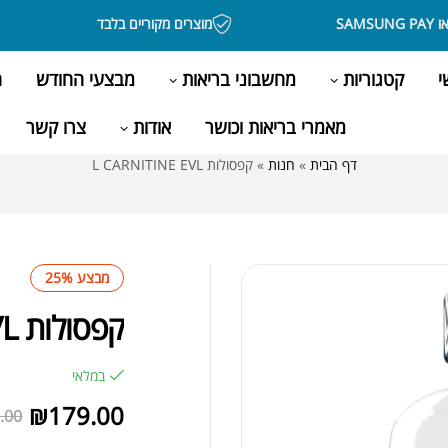
מוצרים מקוריים בלבד
י
קטגוריות
מחשבוני בריאות
מבצעי החודש
ה
מאמרי בריאות וכושר
אודות
צרו קשר
דף הבית
»
חנות
»
קפסולות L CARNITINE EVL
מבצע 25%
קפסולות L CARNITINE EVL
במלאי
₪
179.00
.00