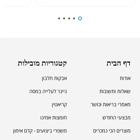
אבקת חלבון BioTechUSA 100%
₪
115.00
₪
225.00
מבצע 25%
₪
180.00
₪
300.00
Pure Whey 2.27 ק"ג
₪
319.00
₪
380.00
דף הבית
קטגוריות מובילות
אודות
אבקות חלבון
שאלות ותשובות
גיינר לעלייה במסה
מאמרי בריאות וכושר
קריאטין
מבצעי החודש
חומצות אמינו