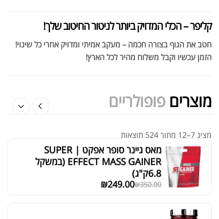
מאס גיינר סופר אפקט | SUPER
EFFECT MASS GAINER (במשקל
קליפר – הכלי המדויק ביותר לניטור החיטוב שלך!
6.8ק"ג)
חטב את הגוף בצורה חכמה – מעקב אמיתי ומדויק אחרי כל שינוי!
₪
249.00
₪
350.00
הזמן עכשיו וקבל משלוח מהיר לכל הארץ!
מוצרים
פופולריים
אבקת חלבון SCITEC PROFESSIONAL
WHEY
₪
318.00
₪
380.00
מציג 7–12 מתוך 524 תוצאות
סידור ברירת מחדל
אבקת חלבון BioTechUSA 100%
Pure Whey 2.27 ק"ג
₪
319.00
₪
380.00