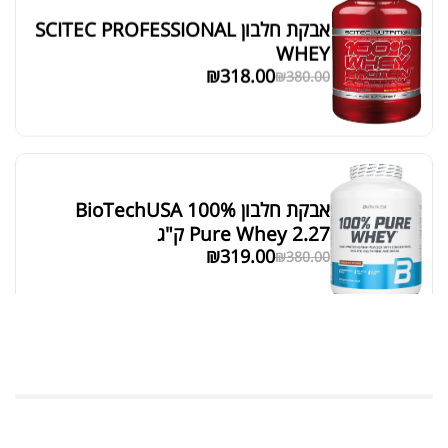
₪
129.00
DIM 200 EVL
₪
189.00
קריאטין גומי לעיסה אפלייד |
CREATINE GUMMIES APPLIED
₪
169.00
₪
200.00