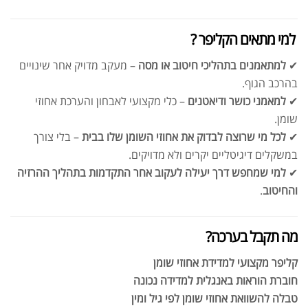
₪
129.00
DIM 200 EVL
₪
189.00
‍ למי מתאים הקליפר ?
✔
למתאמנים בתהליכי חיטוב או מסה
– מעקב מדויק אחר שינויים
בהרכב הגוף.
✔
למאמני כושר ודיאטנים
– כלי מקצועי לאבחון והערכת אחוזי
שומן.
קריאטין גומי לעיסה אפלייד |
✔
לכל מי שרוצה לבדוק את אחוזי השומן שלו בבית
– בלי צורך
CREATINE GUMMIES APPLIED
₪
169.00
במשקלים דיגיטליים יקרים ולא מדויקים.
₪
200.00
✔
למי שמחפש דרך יעילה לעקוב אחר התקדמות בתהליך ההרזיה
והחיטוב
.
מה תקבל בערכה?
אבקת חלבון טבעונית סופר אפקט 700
גרם
קליפר מקצועי למדידת אחוזי שומן
₪
115.00
₪
180.00
חוברת הוראות באנגלית למדידה נכונה
טבלה להשוואת אחוזי שומן לפי גיל ומין