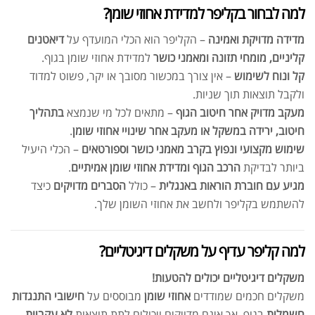
למה לבחור בקליפר למדידת אחוזי שומן?
מדידה מדויקת ואמינה
– הקליפר הוא הכלי המועדף על
דיאטנים
קליניים, מומחי תזונה ומאמני כושר
למדידת אחוזי שומן בגוף.
קל ונוח לשימוש
– אין צורך במכשור מסובך או יקר, פשוט למדוד
ולקבל תוצאות תוך שניות.
מעקב מדויק אחר חיטוב הגוף
– מתאים לכל מי שנמצא
בתהליך
חיטוב, ירידה במשקל או מעקב אחר שינויי אחוזי שומן
.
שימוש מקצועי ונפוץ בקרב מאמני כושר וספורטאים
– הכלי היעיל
ביותר לבדיקת
הרכב הגוף ומדידת אחוזי שומן אמיתיים
.
מגיע עם חוברת הוראות באנגלית
– כולל
הסברים מדויקים
כיצד
להשתמש בקליפר ולחשב את אחוזי השומן שלך.
למה קליפר עדיף על משקלים דיגיטליים?
משקלים דיגיטליים יכולים להטעות!
משקלים חכמים שמודדים
אחוזי שומן
מבוססים על
חישובי התנגדות
חשמלית
בגוף, אך אינם מדויקים ויכולים לתת תוצאות
לא עקביות