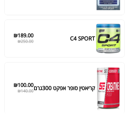
₪
189.00
C4 SPORT
₪
250.00
₪
100.00
קריאטין סופר אפקט 300גרם
₪
140.00