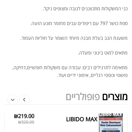
₪
239.00
₪
320.00
כני המשקולות מתכווננים לגובה ומצופים ניקל.
ספת כושר 797 עם ריפודים עבים מחומר מונע הזעה.
משענת הגב בעלת מבנה מיוחד השומר על חוליות העמוד.
SHILAJIT TRACE 150 CAPSULE
מתאים למוט בינוני ומעלה.
₪
229.00
₪
300.00
מתאימה לתרגילים רבים: עבודה עם משקולות חופשיים,דחיקה,
פושטי וכופפי רגליים, אימוני ידיים ועוד.
מוצרים
פופולריים
₪
219.00
מציג 37–42 מתוך 524 תוצאות
LIBIDO MAX
₪
320.00
סידור ברירת מחדל