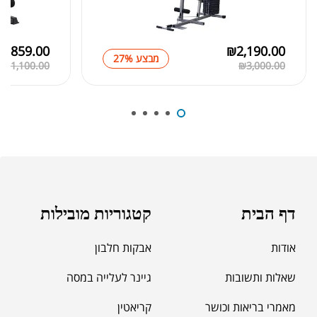
₪
859.00
₪
2,190.00
מבצע 27%
₪
1,100.00
₪
3,000.00
₪
219.00
LIBIDO MAX
₪
320.00
₪
189.00
דף הבית
קטגוריות מובילות
C4 SPORT
₪
250.00
אודות
אבקות חלבון
שאלות ותשובות
גיינר לעלייה במסה
מאמרי בריאות וכושר
קריאטין