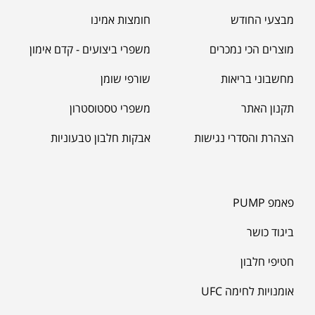
₪
100.00
קריאטין סופר אפקט 300גרם
מבצעי החודש
חומצות אמינו
₪
140.00
מוצרים הכי נמכרים
משפרי ביצועים - קדם אימון
מחשבוני בריאות
שורפי שומן
תקנון האתר
משפרי טסטוסטרון
גופיית כושר
₪
69.00
₪
100.00
הצהרת והסדרי נגישות
אבקות חלבון טבעוניות
פאמפ PUMP
ביגוד כושר
חטיפי חלבון
אומנויות לחימה UFC