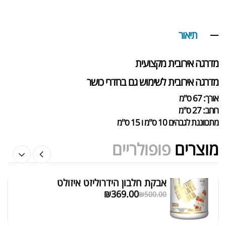
אבקת חלבון כשרה
₪
239.00
₪
320.00
תיאור
מדרגה אירובית מקצועית
מדרגה אירובית לשימוש גם בחדרי כושר
שייקר מקצועי פרובודי לחלבון או גיינר
אורך: 67 ס"מ
₪
20.00
רוחב: 27 ס"מ
₪
40.00
מתכווננת לגבהים 10 ס"מ ו 15 ס"מ
מוצרים
פופולריים
אבקת חלבון הידרוליזט איזולט
מציג 1–6 מתוך 524 תוצאות
₪
369.00
₪
500.00
סידור ברירת מחדל