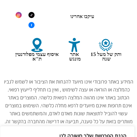
עיקבו אחרינו
ותק של מעל 15
אתר
איסוף עצמי מפלורנטין
שנה
מונגש
ת"א
המידע באתר פרובודי אינו מיועד להנחות את הציבור או לשמש לגביו
כהמלצה או הוראה או עצה לשימוש , ואין בו תחליף לייעוץ רפואי.
הכתוב באתר אינו מהווה המלצה רפואית כלשהי. המוצרים באתר
אינם תרופות ואינם מיועדים לרפא מחלה כלשהי. השימוש במוצרים
עשוי להוביל לתוצאות שונות מאדם לאדם, והמשתמשים באתר
מוותרים בזאת על כל טענה, תביעה או דרישה מהחברה בהקשר זה.
נשים בהיריון, מניקות, ילדים והנוטלים תרופות מרשם – יש להיוועץ
הגנת הפרטיות שלך חשובה לנו