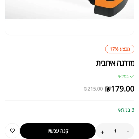
מבצע 17%
מדרגה אירובית
במלאי
₪
179.00
₪
215.00
3 במלאי
+
-
קנה עכשיו