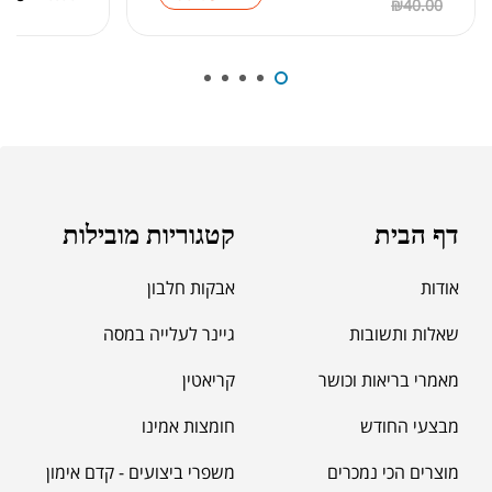
₪
40.00
₪
189.00
מומיו | שילג'יט
₪
330.00
דף הבית
קטגוריות מובילות
₪
39.00
סרט מדידה מקצועי לגוף
אודות
אבקות חלבון
₪
60.00
שאלות ותשובות
גיינר לעלייה במסה
מאמרי בריאות וכושר
קריאטין
מאקה שחורה | BLACK MACA
₪
125.00
מבצעי החודש
חומצות אמינו
₪
190.00
מוצרים הכי נמכרים
משפרי ביצועים - קדם אימון