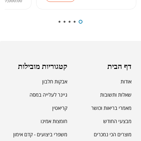
₪
7,000.00
₪
39.00
סרט מדידה מקצועי לגוף
₪
60.00
מאקה שחורה | BLACK MACA
₪
125.00
דף הבית
קטגוריות מובילות
₪
190.00
אודות
אבקות חלבון
שאלות ותשובות
גיינר לעלייה במסה
מאמרי בריאות וכושר
קריאטין
מבצעי החודש
חומצות אמינו
מוצרים הכי נמכרים
משפרי ביצועים - קדם אימון