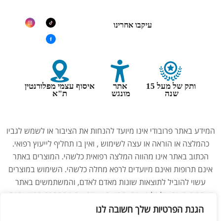
עיקבו אחרינו
ותק של מעל 15
אתר
איסוף עצמי מפלורנטין
שנה
מונגש
ת"א
המידע באתר פרובודי אינו מיועד להנחות את הציבור או לשמש לגביו
כהמלצה או הוראה או עצה לשימוש , ואין בו תחליף לייעוץ רפואי.
הכתוב באתר אינו מהווה המלצה רפואית כלשהי. המוצרים באתר
אינם תרופות ואינם מיועדים לרפא מחלה כלשהי. השימוש במוצרים
עשוי להוביל לתוצאות שונות מאדם לאדם, והמשתמשים באתר
מוותרים בזאת על כל טענה, תביעה או דרישה מהחברה בהקשר זה.
נשים בהיריון, מניקות, ילדים והנוטלים תרופות מרשם – יש להיוועץ
הגנת הפרטיות שלך חשובה לנו
ברופא לפני השימוש במוצרים. התמונות באתר הן להמחשה בלבד.