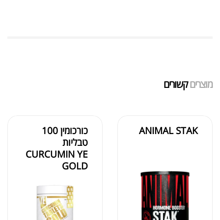
מאקה שחורה | BLACK MACA
₪
125.00
₪
190.00
מוצרים
קשורים
אבקת חלבון כשרה
₪
239.00
₪
320.00
ANIMAL STAK
כורכומין 100
טבליות
CURCUMIN YE
שייקר מקצועי פרובודי לחלבון או גיינר
GOLD
₪
20.00
₪
40.00