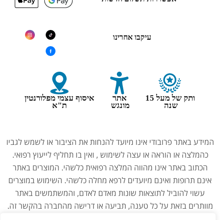
עיקבו אחרינו
ותק של מעל 15
אתר
איסוף עצמי מפלורנטין
שנה
מונגש
ת"א
המידע באתר פרובודי אינו מיועד להנחות את הציבור או לשמש לגביו
כהמלצה או הוראה או עצה לשימוש , ואין בו תחליף לייעוץ רפואי.
הכתוב באתר אינו מהווה המלצה רפואית כלשהי. המוצרים באתר
אינם תרופות ואינם מיועדים לרפא מחלה כלשהי. השימוש במוצרים
עשוי להוביל לתוצאות שונות מאדם לאדם, והמשתמשים באתר
מוותרים בזאת על כל טענה, תביעה או דרישה מהחברה בהקשר זה.
נשים בהיריון, מניקות, ילדים והנוטלים תרופות מרשם – יש להיוועץ