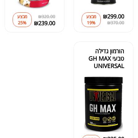
מאקה שחורה | BLACK MACA
₪
125.00
₪
299.00
מבצע
320.00
₪
מבצע
₪
190.00
₪
239.00
25%
19%
₪
370.00
הורמון גדילה
טבעי GH MAX
UNIVERSAL