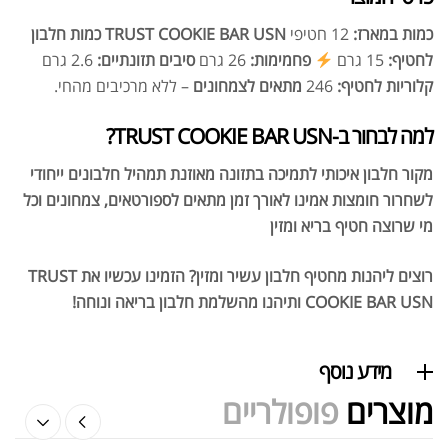
כמות במארז:
12 חטיפי
TRUST COOKIE BAR USN
כמות חלבון
לחטיף:
15 גרם
פחמימות:
26 גרם
סיבים תזונתיים:
2.6 גרם
קלוריות לחטיף:
246
מתאים לצמחונים
– ללא מרכיבים מהחי.
למה לבחור ב-TRUST COOKIE BAR USN?
אבקת חלבון כשרה
₪
239.00
₪
320.00
מקור חלבון איכותי לתמיכה בתזונה מאוזנת
תמהיל חלבונים ייחודי
לשחרור חומצות אמינו לאורך זמן
מתאים לספורטאים, צמחונים וכל
מי שרוצה חטיף בריא ומזין
רוצים ליהנות מחטיף חלבון עשיר ומזין? הזמינו עכשיו את TRUST
COOKIE BAR USN ותיהנו מהשלמת חלבון בריאה ונוחה!
שייקר מקצועי פרובודי לחלבון או גיינר
₪
20.00
₪
40.00
מידע נוסף
מוצרים
פופולריים