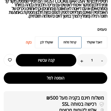
חטיפי חלבון של TRUST COOKIE BAR USN הם חטיף שמספק מקור קל
וזמין לחלבון ממקור איכותי לאנשים עם צריכה חלבונית גבוהה במיוחד
(ספורטאים) או עם דיאטה לא מאוזנת (צמחונים) וכן לאחוזים ניכרים של
האוכלוסיה שאינם מצליחים לספק לגופם כמות חלבון מספקת באמצעות
תזונה רגילה (מומלץ לצורך במשך היום כהשלמה תזונתית).
טעמים
נקה
דאבל שוקולד
קרמל מלוח
שוקולד לבן
+
-
קנה עכשיו
הוספה לסל
משלוח חינם בקניה מעל ₪500
רכישה בטוחה SSL
אלפי לקוחות מרוצים