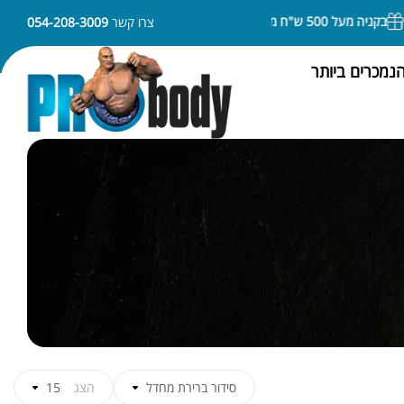
בקניה מעל 500 ש"ח משלוח חינם
ניתן לשלם באמצעות APPLE PAY או SAMSUNG PAY
צרו קשר
054-208-3009
נמכרים ביותר
סידור ברירת מחדל
הצג
15