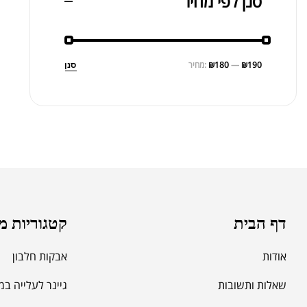
סנן לפי מחיר
₪190
—
₪180
מחיר:
סנן
דף הבית
קטגוריות מ
אודות
אבקות חלבון
שאלות ותשובות
גיינר לעלייה ב