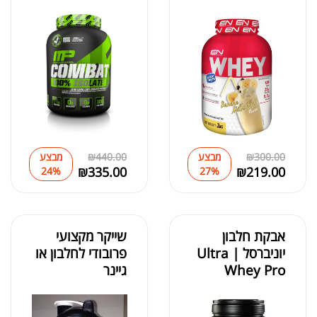
300.00
₪
מבצע
440.00
₪
מבצע
₪
335.00
₪
219.00
24%
27%
אבקת חלבון
שייקר מקצועי
יוניברסל | Ultra
פרובודי לחלבון או
Whey Pro
גיינר