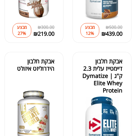
500.00
₪
מבצע
300.00
₪
מבצע
₪
219.00
₪
439.00
27%
12%
אבקת חלבון
אבקת חלבון
דיימטייז עלית 2.3
הידרוליזט איזולט
ק"ג | Dymatize
Elite Whey
Protein