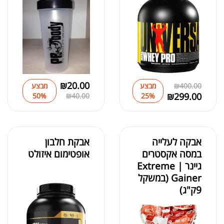
₪
20.00
400.00
₪
מבצע
מבצע
₪
299.00
50%
₪
40.00
25%
אבקה לעלייה
אבקת חלבון
במסה אקסטרים
אופטימום איזולט
גיינר | Extreme
Gainer (במשקל
9ק"ג)