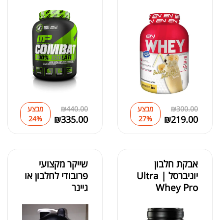
300.00
₪
מבצע
440.00
₪
מבצע
₪
335.00
₪
219.00
24%
27%
אבקת חלבון
שייקר מקצועי
יוניברסל | Ultra
פרובודי לחלבון או
Whey Pro
גיינר