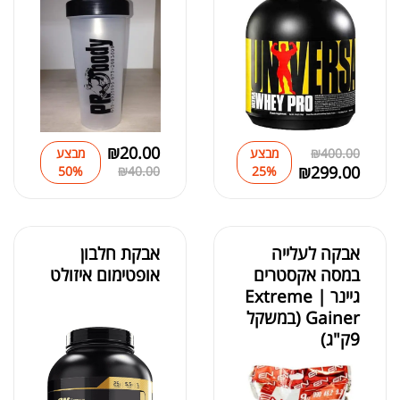
₪
20.00
400.00
₪
מבצע
מבצע
₪
299.00
50%
₪
40.00
25%
אבקה לעלייה
אבקת חלבון
במסה אקסטרים
אופטימום איזולט
גיינר | Extreme
Gainer (במשקל
9ק"ג)