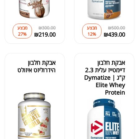
500.00
₪
מבצע
300.00
₪
מבצע
₪
219.00
₪
439.00
27%
12%
אבקת חלבון
אבקת חלבון
דיימטייז עלית 2.3
הידרוליזט איזולט
ק"ג | Dymatize
Elite Whey
Protein