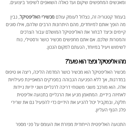
ומאנשים המחפשים שיקום ועד כאלה השואפים לשיפור ביצועים.
בעמוד קטגוריה זה, נצלול לעומק עולם
מכשירי האליפטיקל
, נבין
מה הופך אותם למיוחדים, מהם היתרונות הרבים שלהם, אילו סוגים
קיימים וכיצד לבחור את האליפטיקל המושלם עבור הצרכים
והמטרות שלכם. אם אתם מחפשים מכשיר כושר ורסטילי, נוח
לשימוש ויעיל במיוחד, הגעתם למקום הנכון.
מהו אליפטיקל וכיצד הוא פועל?
מכשיר האליפטיקל הוא מכשיר כושר המדמה הליכה, ריצה או טיפוס
במדרגות, אך ללא הפגיעה הגבוהה במפרקים המאפיינת פעילויות
אלה. הוא מורכב משני משטחי דריכה לרגליים ושני ידיות ניידות
לאחיזה בידיים. המתאמן מניע את הרגליים בתנועה אליפטית
חלקה, ובמקביל יכול להניע את הידיים כדי להפעיל גם את שרירי
פלג הגוף העליון.
התנועה האליפטית הייחודית מפזרת את העומס על פני מספר