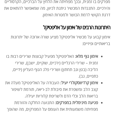
מפרקים בו זמנית, ובכך מפחיתה את הלחץ על הברכיים, הקרסוליים
והירכיים. התנגדות המכשיר ניתנת לכיוון, מה שמאפשר להתאים את
דרגת הקושי לרמת הכושר ולמטרות האימון.
היתרונות הרבים של אימון על אליפטיקל
אימון קבוע על מכשיר אליפטיקל מציע שורה ארוכה של יתרונות
בריאותיים ופיזיים:
אימון גוף מלא:
האליפטיקל מפעיל קבוצות שרירים רבות בו
זמנית – שרירי הרגליים (ירכיים, שוקיים, ישבן), שרירי
הליבה (בטן וגב תחתון) ושרירי פלג הגוף העליון (ידיים,
כתפיים, גב).
אימון קרדיווסקולרי יעיל:
העבודה על האליפטיקל מעלה את
קצב הלב ומשפרת את סיבולת לב-ריאה, תורמת לשיפור
בריאות הלב וכלי הדם ולשריפת קלוריות יעילה.
פגיעה מינימלית במפרקים:
התנועה החלקה והזורמת
מפחיתה משמעותית את העומס על המפרקים, מה שהופך