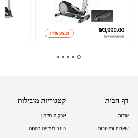
אבקת חלבון הידרוליזט איזולט
₪
369.00
₪
500.00
₪
3,990.00
מבצע 11%
₪
4,500.00
₪
189.00
מומיו | שילג'יט
₪
330.00
דף הבית
קטגוריות מובילות
₪
39.00
סרט מדידה מקצועי לגוף
אודות
אבקות חלבון
₪
60.00
שאלות ותשובות
גיינר לעלייה במסה