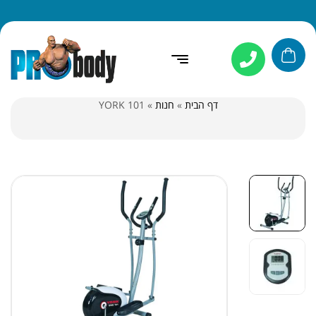
דף הבית
»
חנות
»
YORK 101