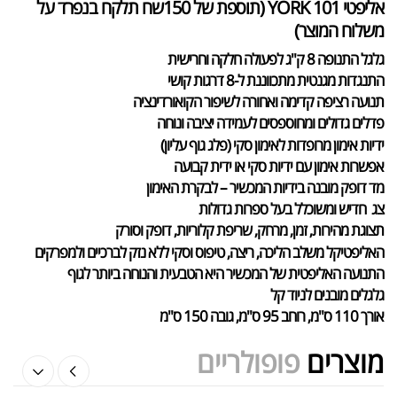
אליפטי YORK 101 (תוספת של 150שח תלקח בנפרד על
משלוח המוצר)
גלגל התנופה 8 ק"ג לפעולה חלקה וחרישית
התנגדות מגנטית מתכווננת ל-8 דרגות קושי
תנועה רציפה קדימה ואחורה לשיפור הקואורדינציה
פדלים גדולים ומחוספסים לעמידה יציבה ונוחה
אבקת חלבון כשרה
₪
239.00
₪
320.00
ידיות אימון מרופדות לאימון סקי (פלג גוף עליון)
אפשרות אימון עם ידיות סקי או ידית קבועה
מד דופק מובנה בידיות המכשיר – לבקרת האימון
צג חדיש ומשוכלל בעל ספרות גדולות
תצוגת מהירות, זמן, מרחק, שריפת קלוריות, דופק וסורק
האליפטיקל משלב הליכה, ריצה, טיפוס וסקי ללא נזק לברכיים ולמפרקים
שייקר מקצועי פרובודי לחלבון או גיינר
התנועה האליפטית של המכשיר היא הטבעית והנוחה ביותר לגוף
₪
20.00
גלגלים מובנים לניוד קל
₪
40.00
אורך 110 ס"מ, רוחב 95 ס"מ, גובה 150 ס"מ
מוצרים
פופולריים