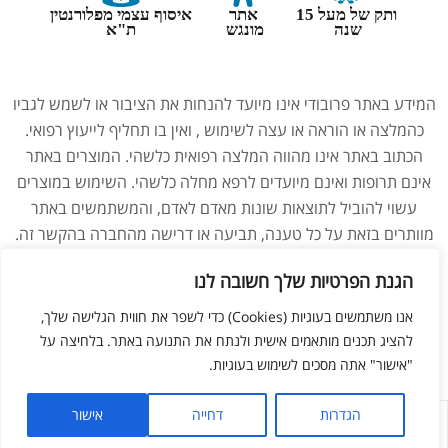
ותק של מעל 15
אתר
איסוף עצמי מפלורנטין
שנה
מונגש
ת"א
המידע באתר פרובודי אינו מיועד להנחות את הציבור או לשמש לגביו
כהמלצה או הוראה או עצה לשימוש , ואין בו תחליף לייעוץ רפואי.
הכתוב באתר אינו מהווה המלצה רפואית כלשהי. המוצרים באתר
אינם תרופות ואינם מיועדים לרפא מחלה כלשהי. השימוש במוצרים
עשוי להוביל לתוצאות שונות מאדם לאדם, והמשתמשים באתר
מוותרים בזאת על כל טענה, תביעה או דרישה מהחברה בהקשר זה.
נשים בהיריון, מניקות, ילדים והנוטלים תרופות מרשם – יש להיוועץ
הגנת הפרטיות שלך חשובה לנו
ברופא לפני השימוש במוצרים. התמונות באתר הן להמחשה בלבד.
אנו משתמשים בעוגיות (Cookies) כדי לשפר את חווית הגלישה שלך,
להציג תכנים מותאמים אישית ולנתח את התנועה באתר. בלחיצה על
צריכים עזרה מנציג?
ליאור מזור –
בניית אתרים
"אישור" אתה מסכים לשימוש בעוגיות.
הגדרות
דחייה
אישור
לחנות
החשבון שלי
מועדפים
חפש