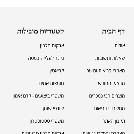
אבקת חלבון SCITEC PROFESSIONAL
WHEY
₪
318.00
₪
380.00
דף הבית
קטגוריות מובילות
אודות
אבקות חלבון
שאלות ותשובות
גיינר לעלייה במסה
אבקת חלבון BioTechUSA 100%
מאמרי בריאות וכושר
קריאטין
Pure Whey 2.27 ק"ג
₪
319.00
₪
380.00
מבצעי החודש
חומצות אמינו
מוצרים הכי נמכרים
משפרי ביצועים - קדם אימון
מחשבוני בריאות
שורפי שומן
תקנון האתר
משפרי טסטוסטרון
הצהרת והסדרי נגישות
אבקות חלבון טבעוניות