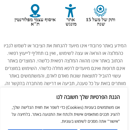
ותק של מעל 15
אתר
איסוף עצמי מפלורנטין
שנה
מונגש
ת"א
המידע באתר פרובודי אינו מיועד להנחות את הציבור או לשמש לגביו
כהמלצה או הוראה או עצה לשימוש , ואין בו תחליף לייעוץ רפואי.
הכתוב באתר אינו מהווה המלצה רפואית כלשהי. המוצרים באתר
אינם תרופות ואינם מיועדים לרפא מחלה כלשהי. השימוש במוצרים
עשוי להוביל לתוצאות שונות מאדם לאדם, והמשתמשים באתר
מוותרים בזאת על כל טענה, תביעה או דרישה מהחברה בהקשר זה.
נשים בהיריון, מניקות, ילדים והנוטלים תרופות מרשם – יש להיוועץ
הגנת הפרטיות שלך חשובה לנו
ברופא לפני השימוש במוצרים. התמונות באתר הן להמחשה בלבד.
אנו משתמשים בעוגיות (Cookies) כדי לשפר את חווית הגלישה שלך,
להציג תכנים מותאמים אישית ולנתח את התנועה באתר. בלחיצה על
ליאור מזור –
בניית אתרים
"אישור" אתה מסכים לשימוש בעוגיות.