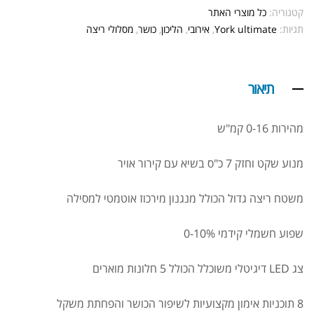
קטגוריה:
כל מוצרי האתר
תגיות:
York ultimate
,
אירובי
,
הליכון
,
כושר
,
מסלולי ריצה
תיאור
מהירות 0-16 קמ"ש
₪
129.00
DIM 200 EVL
₪
189.00
מנוע שקט וחזק 7 כ"ס בשיא עם קירור אויר
משטח ריצה גדול הכולל מנגנון מירכוז אוטמטי למסילה
שפוע חשמלי קידמי 0-10%
קריאטין גומי לעיסה אפלייד |
CREATINE GUMMIES APPLIED
צג LED דיגיטלי משוכלל הכולל 5 חלונות מוארים
₪
169.00
₪
200.00
8 תוכניות אימון מקצועיות לשיפור הכושר והפחתת משקל