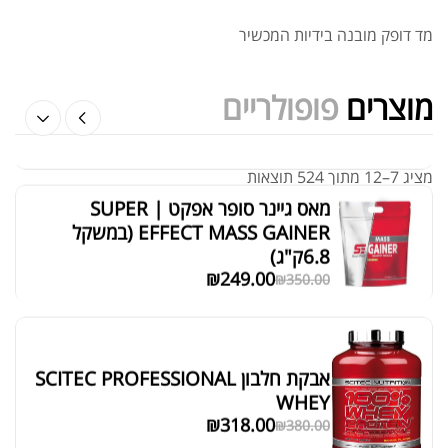
מד דופק מובנה בידיות המכשיר
אבקת חלבון טבעונית סופר אפקט 700
מוצרים
פופולריים
גרם
₪
115.00
₪
180.00
מציג 7–12 מתוך 524 תוצאות
מאס גיינר סופר אפקט | SUPER
סידור ברירת מחדל
EFFECT MASS GAINER (במשקל
6.8ק"ג)
₪
249.00
₪
350.00
אבקת חלבון SCITEC PROFESSIONAL
WHEY
₪
318.00
₪
380.00