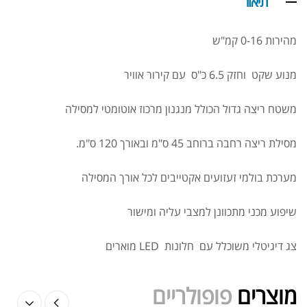
תיאור
מהירות 0-16 קמ"ש
מנוע שקט וחזק 6.5 כ"ס עם קירור אוויר
Real Gains Universal 4.8KG
משטח ריצה גדול הכולל מנגנון מרכוז אוטומטי למסילה
₪
405.00
₪
480.00
מסילת ריצה רחבה ברוחב 45 ס"מ ובאורך 120 ס"מ.
אבקה לעלייה במסה אקסטרים גיינר |
מערכת בולמי זעזועים אקטייבים לכל אורך המסילה
Extreme Gainer (במשקל 9ק"ג)
₪
289.00
₪
360.00
שיפוע מכני מתכוונן למצבי עליה ומישור
צג דיגיטלי משוכלל עם חלונות
LED
מוארים
Creatine Universal 200gr
₪
169.00
מוצרים
פופולריים
₪
210.00