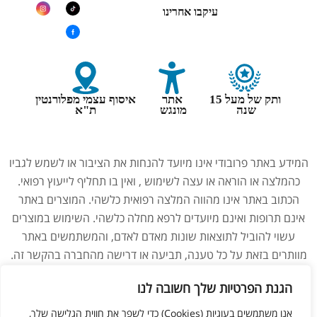
עיקבו אחרינו
ותק של מעל 15
אתר
איסוף עצמי מפלורנטין
שנה
מונגש
ת"א
המידע באתר פרובודי אינו מיועד להנחות את הציבור או לשמש לגביו
כהמלצה או הוראה או עצה לשימוש , ואין בו תחליף לייעוץ רפואי.
הכתוב באתר אינו מהווה המלצה רפואית כלשהי. המוצרים באתר
אינם תרופות ואינם מיועדים לרפא מחלה כלשהי. השימוש במוצרים
עשוי להוביל לתוצאות שונות מאדם לאדם, והמשתמשים באתר
מוותרים בזאת על כל טענה, תביעה או דרישה מהחברה בהקשר זה.
נשים בהיריון, מניקות, ילדים והנוטלים תרופות מרשם – יש להיוועץ
הגנת הפרטיות שלך חשובה לנו
ברופא לפני השימוש במוצרים. התמונות באתר הן להמחשה בלבד.
אנו משתמשים בעוגיות (Cookies) כדי לשפר את חווית הגלישה שלך,