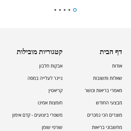
₪
189.00
מומיו | שילג'יט
₪
330.00
דף הבית
קטגוריות מובילות
₪
39.00
סרט מדידה מקצועי לגוף
אודות
אבקות חלבון
₪
60.00
שאלות ותשובות
גיינר לעלייה במסה
מאמרי בריאות וכושר
קריאטין
מאקה שחורה | BLACK MACA
₪
125.00
מבצעי החודש
חומצות אמינו
₪
190.00
מוצרים הכי נמכרים
משפרי ביצועים - קדם אימון
מחשבוני בריאות
שורפי שומן