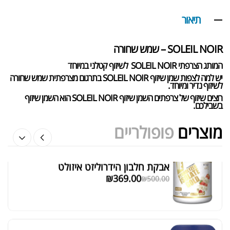
אבקת חלבון כשרה
₪
239.00
₪
320.00
תיאור
SOLEIL NOIR – שמש שחורה
המותג הצרפתי SOLEIL NOIR לשיזוף קטלני במיוחד
שייקר מקצועי פרובודי לחלבון או גיינר
יש למה לצפות שמן שיזוף SOLEIL NOIR בתרגום מצרפתית שמש שחורה
לשיזוף נדיר ומיוחד.
₪
20.00
רוצים שיזוף של צרפתים השמן שיזוף SOLEIL NOIR הוא השמן שיזוף
₪
40.00
בשבילכם.
מוצרים
פופולריים
אבקת חלבון הידרוליזט איזולט
מציג 1–6 מתוך 524 תוצאות
₪
369.00
₪
500.00
סידור ברירת מחדל