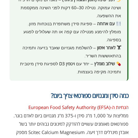
ושינה עמוקה. נטילה 30–60 דקות לפני השינה ממקסמת
את ההשפעה.
עם ארוחה
– ספיגת סידן משתפרת בנוכחות מזון.
מומלץ להימנע מנטילה עם קפה או תה שעלולים לפגוע
בספיגה.
🏋️ לאחר אימון
– להשלמת מגנזיום שאבד בזיעה ותמיכה
בהתאוששות השריר.
שילוב מומלץ
ויטמין D3
– יחד עם
לספיגת סידן מיטבית
ותמיכה מקיפה בעצמות.
כמה סידן ומגנזיום ספורטאי צריך ביום?
הנחיות ה-European Food Safety Authority (EFSA)
ממליצות על 1,000 מ"ג סידן ו-375 מ"ג מגנזיום ביום לאדם בוגר.
ספורטאים מאומנים עשויים להזדקק למינונים גבוהים יותר בשל
אובדן מינרלים דרך זיעה. Scitec Calcium Magnesium מספק