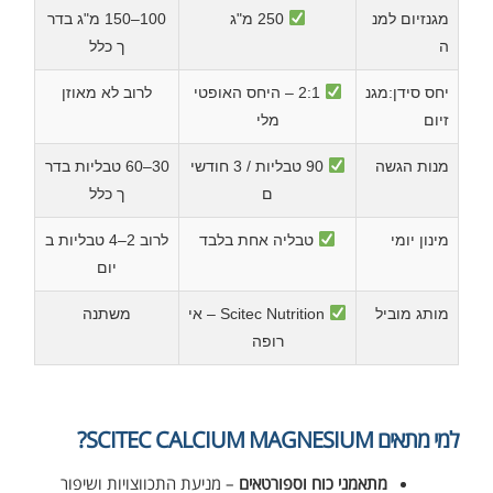
מגנזיום למנ
250 מ"ג
100–150 מ"ג בדר
ה
ך כלל
יחס סידן:מגנ
2:1 – היחס האופטי
לרוב לא מאוזן
זיום
מלי
מנות הגשה
90 טבליות / 3 חודשי
30–60 טבליות בדר
ם
ך כלל
מינון יומי
טבליה אחת בלבד
לרוב 2–4 טבליות ב
יום
מותג מוביל
Scitec Nutrition – אי
משתנה
רופה
למי מתאים SCITEC CALCIUM MAGNESIUM?
מתאמני כוח וספורטאים
– מניעת התכווצויות ושיפור