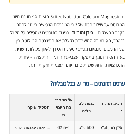
Scitec Nutrition Calcium Magnesium הוא תוסף תזונה חיוני
המבוסס על שילוב חכם של שני המינרלים הנפוצים ביותר לחסר
בקרב מתאמנים –
סידן ומגנזיום
. בניגוד לתוספים שמכילים כל מינרל
בנפרד, הפורמולה המשולבת מנצלת את הסינרגיה הביולוגית בין
שני הרכיבים: מגנזיום מסייע לספיגת הסידן ולאיזון פעילות השריר,
בעוד הסידן תומך בתפקוד עצבי-שרירי תקין. התוצאה – פחות
התכווצויות, התאוששות טובה יותר ועצמות חזקות יותר.
ערכים תזונתיים – מה יש בכל טבליה?
% מהצרי
רכיב תזונת
כמות לט
כה היומי
תפקיד עיקרי
י
בליה
ת
סידן (Calciu
500 מ"ג
62.5%
בריאות עצמות ושיניי