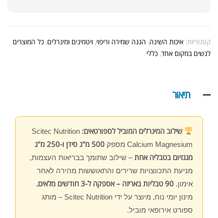
קטגוריות:
איכות השינה
,
הגנה שמירה וריפוי
,
ויטמינים ומינרלים
,
כל המוצרים
לנשים במקום אחד
,
כללי
תיאור
שילוב המינרלים המוביל לספורטאים:
Scitec Nutrition
500 מ"ג סידן ו-250 מ"ג
Calcium Magnesium מספק
מגנזיום בטבליה אחת
– שילוב שתומך בבריאות העצמות,
מניעת התכווצויות שרירים והתאוששות מהירה לאחר
90 טבליות באריזה – אספקה ל-3 חודשים מלאים.
אימון.
מינון יומי נוח, מיוצר על ידי Scitec Nutrition – מותג
ספורט אירופאי מוביל.