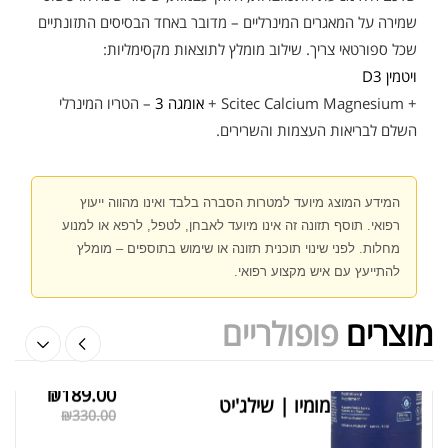
שמירה על המאגרים המינרליים – מדובר באחד הבסיסים התזונתיים
שכל ספורטאי צריך. שילוב מומלץ לתוצאות מקסימליות:
שייקר מקצועי פרובודי לחלבון או גיינר
ויטמין D3
₪
20.00
₪
40.00
+ Scitec Calcium Magnesium +
אומגה 3
– הטריו המינרלי
השלם לבריאות העצמות והשרירים.
המידע המוצג מיועד למטרות הסברה בלבד ואינו מהווה ייעוץ
רפואי. תוסף תזונה זה אינו מיועד לאבחן, לטפל, לרפא או למנוע
אבקת חלבון הידרוליזט איזולט
מחלות. לפני שינוי תוכנית תזונה או שימוש בתוספים – מומלץ
₪
369.00
₪
500.00
להתייעץ עם איש מקצוע רפואי.
מוצרים
פופולריים
₪
189.00
מומיו | שילג'יט
מציג 1–6 מתוך 524 תוצאות
₪
330.00