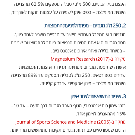
העצם בגיל הביניים. 500 מ"ג לטבליה מספקים 62.5% מהצריכה
היומית המומלצת – בסיס איתן לשמירה על עצמות חזקות לאורך זמן.
2. 250 מ"ג מגנזיום – מפתח למניעת התכווצויות
מגנזיום הוא המינרל האחראי הישיר על הרפיית השריר לאחר כיווץ.
חסר מגנזיום הוא אחת הסיבות הנפוצות ביותר להתכווצויות שרירים
– במיוחד בלילה ואחרי אימונים אינטנסיביים.
סקירה ב-Magnesium Research (2017)
אישרה שתוספת מגנזיום מפחיתה תדירות ועוצמת התכווצויות
שרירים בספורטאים. 250 מ"ג לטבליה מספקים עד 89% מהצריכה
היומית המומלצת – מינון אפקטיבי שנבדק קלינית.
3. שיפור התאוששות לאחר אימון
בזמן אימון כוח אינטנסיבי, הגוף מאבד מגנזיום דרך הזעה – עד 10–
15% מהמאגרים לאימון אחד.
מחקר ב-Journal of Sports Science and Medicine (2006)
הדגים שספורטאים עם רמות מגנזיום תקינות מתאוששים מהר יותר,