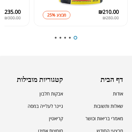
₪
235.00
₪
210.00
מבצע 25%
₪
300.00
₪
280.00
₪
39.00
סרט מדידה מקצועי לגוף
₪
60.00
מאקה שחורה | BLACK MACA
₪
125.00
דף הבית
קטגוריות מובילות
₪
190.00
אודות
אבקות חלבון
שאלות ותשובות
גיינר לעלייה במסה
מאמרי בריאות וכושר
קריאטין
מבצעי החודש
חומצות אמינו