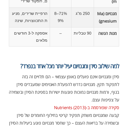
m)
ם, תפקוד שרירי
מגנזיום (Ma
250 מ"ג
71%–8
הרפיית שרירים, מניע
gnesium)
9%
ת התכווצויות, שינה
מנות הגשה
90 טבליות
–
אספקה ל-3 חודשים
מלאים
למה שילוב סידן ומגנזיום יעיל יותר מכל אחד בנפרד?
סידן ומגנזיום אינם פועלים באופן עצמאי – הם תלויים זה בזה
לתפקוד תקין. מגנזיום נדרש להפעלת האנזימים שמעבדים סידן
בגוף, ורמות מגנזיום נמוכות פוגעות ישירות בספיגת הסידן ובשמירה
על צפיפות עצם.
סקירה שפורסמה ב-Nutrients (2013)
קבעה שמגנזיום משחק תפקיד קריטי בחילוף החומרים של סידן
ובשמירה על בריאות העצם – כך שחסר מגנזיום פוגע ביעילות הסידן