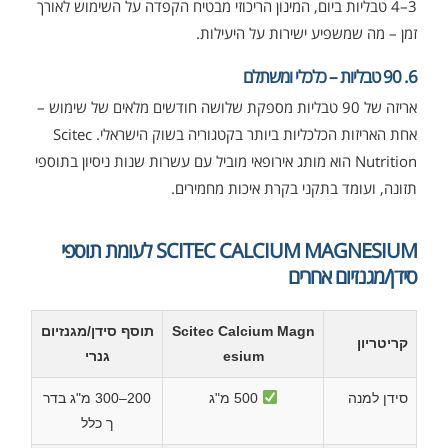
3–4 טבליות ביום, המינון הריכוזי מבטיח הקפדה על השימוש לאורך
זמן – מה שמשפיע ישירות על היעילות.
6. 90 טבליות – כלכלי ומשתלם
אריזה של 90 טבליות מספקת שלושה חודשים מלאים של שימוש –
אחת האריזות הכלכליות ביותר בקטגוריה בשוק הישראלי. Scitec
Nutrition הוא מותג אירופאי מוביל עם עשרות שנות ניסיון בתוספי
תזונה, ועומד בתקני בקרת איכות מחמירים.
SCITEC CALCIUM MAGNESIUM לעומת תוספי
סידן/מגנזיום אחרים
Scitec Calcium Magn
תוסף סידן/מגנזיום
קריטריון
esium
גנרי
סידן למנה
500 מ"ג
200–300 מ"ג בדר
ך כלל