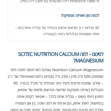
מי שסובל מהתכווצויות לילה וטבעונים עם תזונה דלה בסידן.
לכמה זמן האריזה מספיקה?
90 טבליות = 3 חודשים מלאים בנטילה של טבליה אחת ביום –
אחת האופציות הכלכליות ביותר בקטגוריה.
לסיכום – למה SCITEC NUTRITION CALCIUM
MAGNESIUM?
Scitec Nutrition Calcium Magnesium הוא תוסף תזונה חיוני
שמספק 500 מ"ג סידן ו-250 מ"ג מגנזיום ביחס האופטימלי של 2:1
– שילוב שמוכח מדעית כיעיל יותר מנטילת כל מינרל בנפרד. 90
אבקת חלבון כשרה
₪
239.00
₪
320.00
הטבליות באריזה מספקות שלושה חודשים מלאים של שימוש,
המינון היומי פשוט – טבליה אחת בלבד – ואפשר לקחת אותה
בגמישות: לאחר אימון, עם ארוחה או לפני שינה. בין אם המטרה
שלכם היא מניעת התכווצויות, חיזוק עצמות, שיפור שינה או פשוט