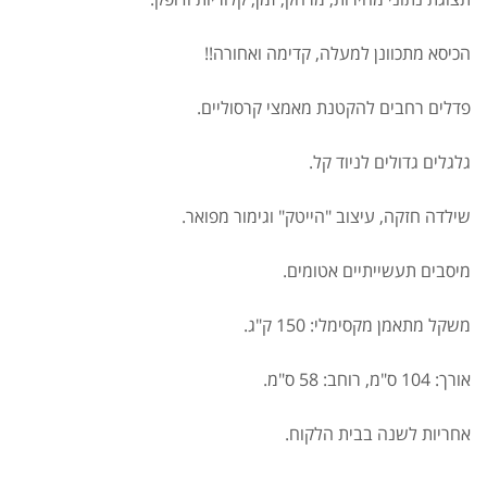
הכיסא מתכוונן למעלה, קדימה ואחורה!!
פדלים רחבים להקטנת מאמצי קרסוליים.
גלגלים גדולים לניוד קל.
שילדה חזקה, עיצוב "הייטק" וגימור מפואר.
אבקת חלבון כשרה
₪
239.00
₪
320.00
מיסבים תעשייתיים אטומים.
משקל מתאמן מקסימלי: 150 ק"ג.
אורך: 104 ס"מ, רוחב: 58 ס"מ.
שייקר מקצועי פרובודי לחלבון או גיינר
₪
20.00
אחריות לשנה בבית הלקוח.
₪
40.00