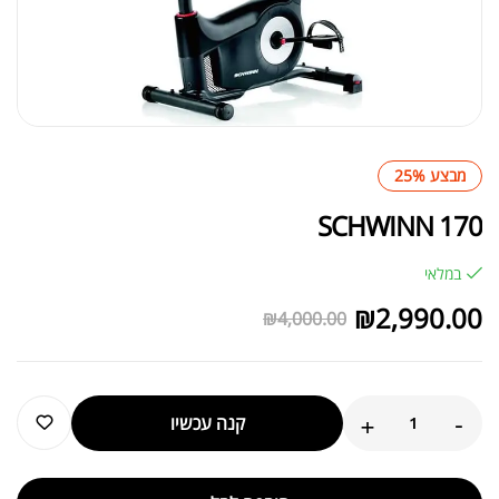
מבצע 25%
SCHWINN 170
במלאי
₪
2,990.00
₪
4,000.00
+
-
קנה עכשיו