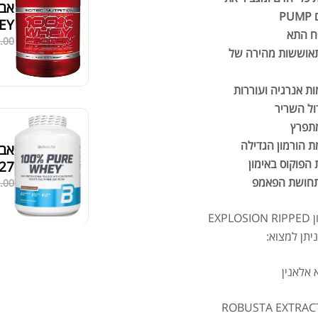
PUMP
EY
ח התא
.00
אוששות מהירה של
ת אנרגיה ועוררות
ול השריר
מתפרץ
 הורמון הגדילה
הפוקוס באימון
.27
תחושת הפאמפ
.00
בקדם אימון EXPLOSION RIPPED
VL