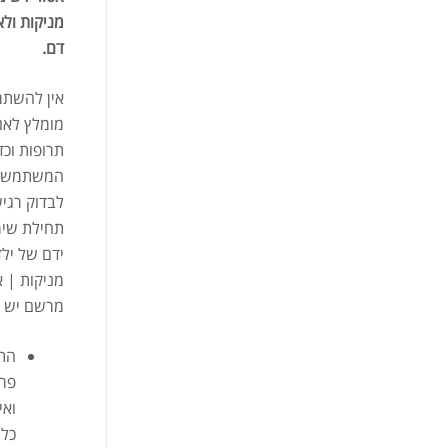
מניקות ולא
דם
.
אין להשתמ
מומלץ לאנ
תרופות וכד
המשתמש ו
לבדוק רגיש
תחילת שימ
ידם של ילד
מניקות | 
מרשם יש ל
התו
פרו
ואי
כלש