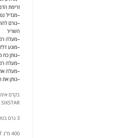
זרימת הדם
–
מגדיל נפ
–
גורם להת
השריר
–
מעלה רמו
–
מונע דלד
–
נותן כח 
–
מעלה רמת
–
מעלה את 
–
נותן את 
SIXSTAR ניתן למצוא:
3 גרם בטא אלאנין
400 מ"ג ROBUSTA EXTRACT