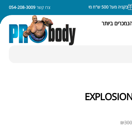
ה מעל 500 ש"ח משלוח חינם
ניתן לשלם באמצעות APPLE PAY או SAMSUNG PAY
צרו קשר
054-208-3009
נמכרים ביותר
EXPLOSION
₪
300