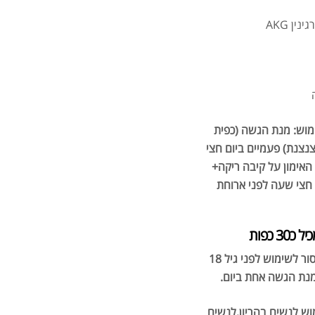
קרי
ED
מוש: מנת הגשה (כפית
.00
נצנת) פעמיים ביום חצי
.00
האימון על קיבה ריקה+
חצי שעה לפני ארוחת
30 כפות
גרם
אזהרות: אסור לשימוש לפני גיל 18
.00
מנת הגשה אחת ביום
.
וש לנשים בהריון,לנשים