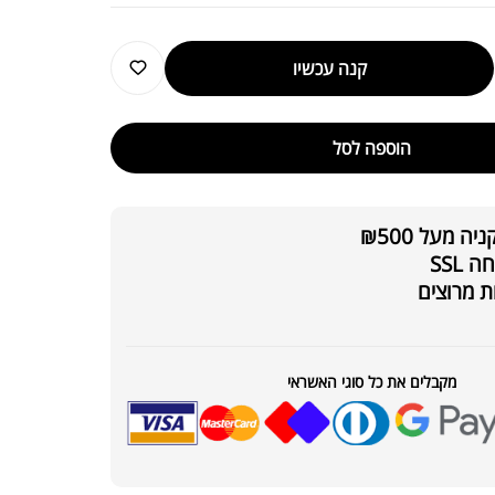
קנה עכשיו
הוספה לסל
₪
129.00
 מעל ₪500
DIM 200 E
₪
189.00
SSL
ת מרוצים
מקבלים את כל סוגי האשראי
אטין גומי לעיסה אפלייד |
CREATINE GUMMIES APPLI
₪
169