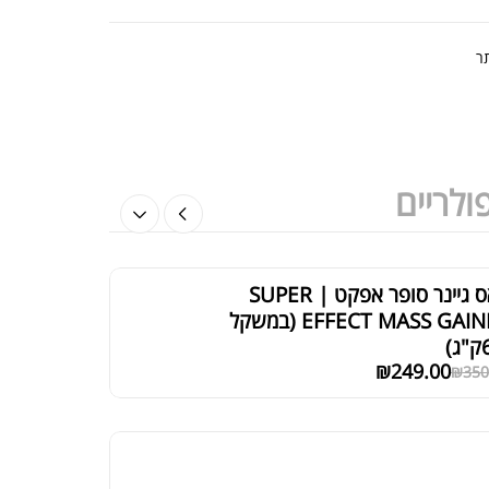
₪
200
ר
אבקת חלבון טבעונית סופר אפקט 700
₪
115.00
₪
180
ולריים
מאס גיינר סופר אפקט | SUPER
EFFECT MASS GAINER (במשקל
)
₪
249.00
₪
350