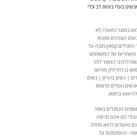
נשים בעלי בעיות לב וכלי
6.8ק"ג
ש במוצר כמעורר,לא
.00
שים הצורכים מזונות
 המכילים קפאין.חובה על
האחריות של המשתמש
ות לרכיבי המוצר לפני
וש בו.להרחיק מהישג
EY
ים | נשים בהריון | נשים
אנשים נוטלים תרופות
.00
היוועץ ברופא.
ספים הנמכרים באתר
בודי הם אינם תרופה
נם מיועדים לרפא מחלה
הי. ההסתמכות על