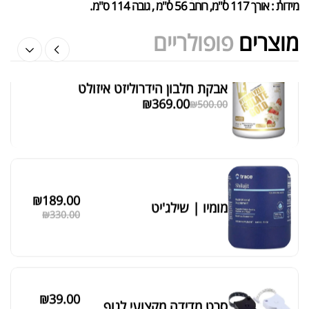
מידות : אורך 117 ס"מ, רוחב 56 ס"מ , גובה 114 ס"מ.
מוצרים
פופולריים
אבקת חלבון הידרוליזט איזולט
מציג 1–6 מתוך 524 תוצאות
₪
369.00
₪
500.00
סידור ברירת מחדל
₪
189.00
מומיו | שילג'יט
₪
330.00
₪
39.00
סרט מדידה מקצועי לגוף