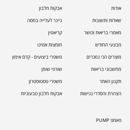
₪
39.00
סרט מדידה מקצועי לגוף
אודות
אבקות חלבון
₪
60.00
שאלות ותשובות
גיינר לעלייה במסה
מאמרי בריאות וכושר
קריאטין
מאקה שחורה | BLACK MACA
₪
125.00
מבצעי החודש
חומצות אמינו
₪
190.00
מוצרים הכי נמכרים
משפרי ביצועים - קדם אימון
מחשבוני בריאות
שורפי שומן
תקנון האתר
משפרי טסטוסטרון
הצהרת והסדרי נגישות
אבקות חלבון טבעוניות
פאמפ PUMP