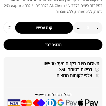
בסינתזה כימית בלבד ע"י AlzChem בגרמניה. 5 גרם Creapure®
למנה, ללא טעמים, ללא תוספות
+
-
קנה עכשיו
הוספה לסל
משלוח חינם בקניה מעל ₪500
רכישה בטוחה SSL
אלפי לקוחות מרוצים
מקבלים את כל סוגי האשראי