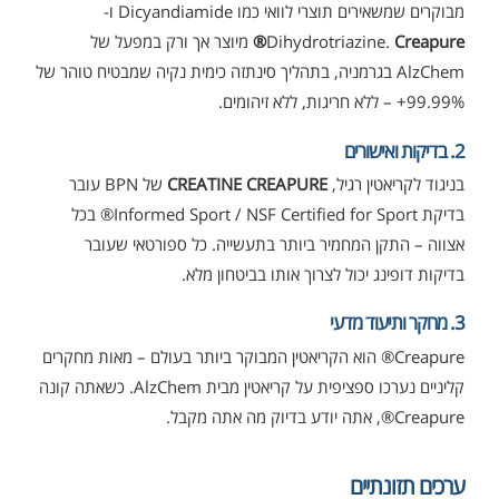
מבוקרים שמשאירים תוצרי לוואי כמו Dicyandiamide ו-
Creapure®
Dihydrotriazine.
מיוצר אך ורק במפעל של
AlzChem בגרמניה, בתהליך סינתזה כימית נקיה שמבטיח טוהר של
99.99%+ – ללא חריגות, ללא זיהומים.
2. בדיקות ואישורים
בניגוד לקריאטין רגיל,
CREATINE CREAPURE
של BPN עובר
בדיקת Informed Sport / NSF Certified for Sport® בכל
אצווה – התקן המחמיר ביותר בתעשייה. כל ספורטאי שעובר
בדיקות דופינג יכול לצרוך אותו בביטחון מלא.
3. מחקר ותיעוד מדעי
Creapure® הוא הקריאטין המבוקר ביותר בעולם – מאות מחקרים
קליניים נערכו ספציפית על קריאטין מבית AlzChem. כשאתה קונה
Creapure®, אתה יודע בדיוק מה אתה מקבל.
ערכים תזונתיים