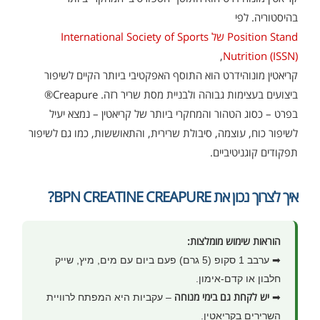
בהיסטוריה. לפי
Position Stand של International Society of Sports
,
Nutrition (ISSN)
קריאטין מונוהידרט הוא התוסף האפקטיבי ביותר הקיים לשיפור
ביצועים בעצימות גבוהה ולבניית מסת שריר רזה. Creapure®
בפרט – כסוג הטהור והמחקרי ביותר של קריאטין – נמצא יעיל
לשיפור כוח, עוצמה, סיבולת שרירית, והתאוששות, כמו גם לשיפור
תפקודים קוגניטיביים.
איך לצרוך נכון את BPN CREATINE CREAPURE?
הוראות שימוש מומלצות:
➡ ערבב 1 סקופ (5 גרם) פעם ביום עם מים, מיץ, שייק
חלבון או קדם-אימון.
יש לקחת גם בימי מנוחה
➡
– עקביות היא המפתח לרוויית
השרירים בקריאטין.