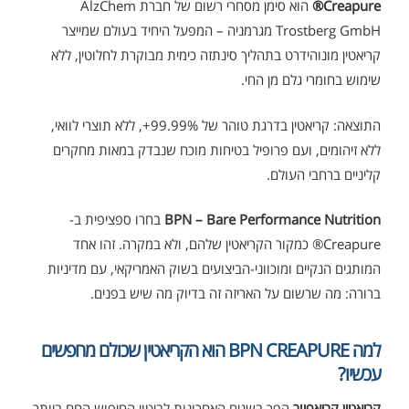
Creapure®
הוא סימן מסחרי רשום של חברת AlzChem
Trostberg GmbH מגרמניה – המפעל היחיד בעולם שמייצר
קריאטין מונוהידרט בתהליך סינתזה כימית מבוקרת לחלוטין, ללא
שימוש בחומרי גלם מן החי.
התוצאה: קריאטין בדרגת טוהר של 99.99%+, ללא תוצרי לוואי,
ללא זיהומים, ועם פרופיל בטיחות מוכח שנבדק במאות מחקרים
קליניים ברחבי העולם.
BPN – Bare Performance Nutrition
בחרו ספציפית ב-
Creapure® כמקור הקריאטין שלהם, ולא במקרה. זהו אחד
המותגים הנקיים ומוכווני-הביצועים בשוק האמריקאי, עם מדיניות
ברורה: מה שרשום על האריזה זה בדיוק מה שיש בפנים.
למה BPN CREAPURE הוא הקריאטין שכולם מחפשים
עכשיו?
קריאטין קריאפיור
הפך בשנים האחרונות לביטוי החיפוש החם ביותר