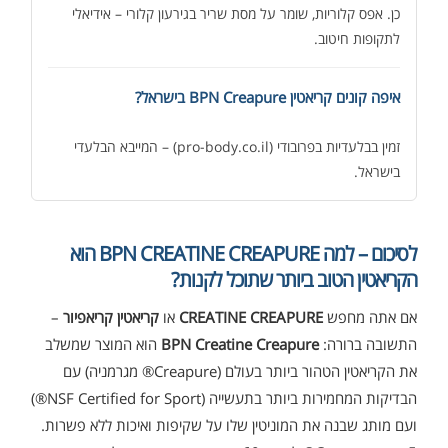
כן. אפס קלוריות, שומר על מסת שריר בגירעון קלורי – אידיאלי
לתקופות חיטוב.
איפה קונים קריאטין BPN Creapure בישראל?
זמין בבלעדיות בפרובודי (pro-body.co.il) – המייבא הבלעדי
בישראל.
לסיכום – למה BPN CREATINE CREAPURE הוא
הקריאטין הטוב ביותר שתוכל לקנות?
אם אתה מחפש
CREATINE CREAPURE
או
קריאטין קריאפיור
–
התשובה ברורה:
BPN Creatine Creapure
הוא המוצר שמשלב
אבקת חלבון כשרה
₪
239.00
₪
320.00
את הקריאטין הטהור ביותר בעולם (Creapure® מגרמניה) עם
הבדיקות המחמירות ביותר בתעשייה (NSF Certified for Sport®)
ועם מותג שבנה את המוניטין שלו על שקיפות ואיכות ללא פשרות.