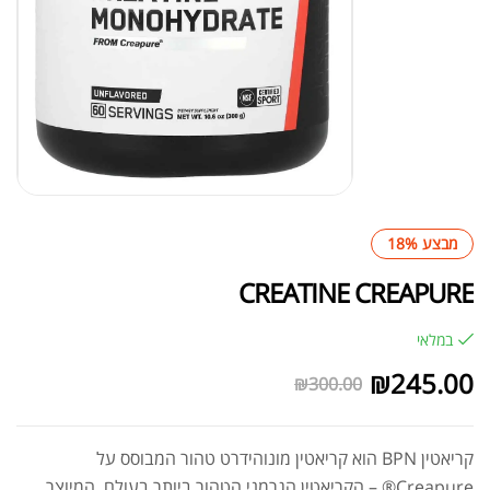
מבצע 18%
CREATINE CREAPURE
במלאי
₪
245.00
₪
300.00
קריאטין BPN הוא קריאטין מונוהידרט טהור המבוסס על
Creapure® – הקריאטין הגרמני הטהור ביותר בעולם, המיוצר