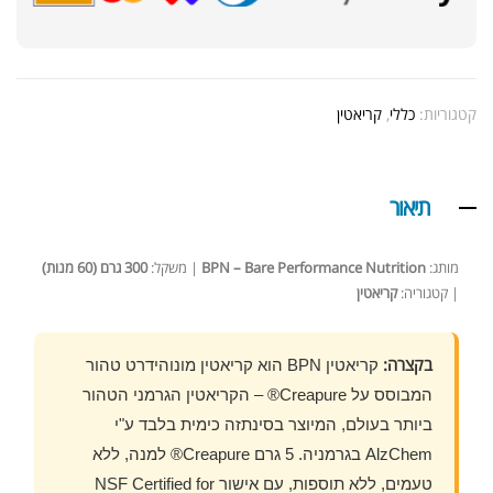
קטגוריות:
כללי
,
קריאטין
תיאור
מותג:
BPN – Bare Performance Nutrition
| משקל:
300 גרם (60 מנות)
| קטגוריה:
קריאטין
בקצרה:
קריאטין BPN הוא קריאטין מונוהידרט טהור
המבוסס על Creapure® – הקריאטין הגרמני הטהור
ביותר בעולם, המיוצר בסינתזה כימית בלבד ע"י
AlzChem בגרמניה. 5 גרם Creapure® למנה, ללא
טעמים, ללא תוספות, עם אישור NSF Certified for