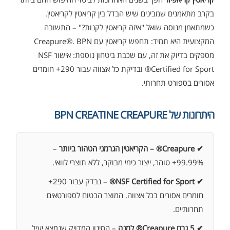
בקרב מתאמנים שמבינים שיש הבדל בין קריאטין לקריאטין.
כשמתאמן מנוסה שואל "איזה קריאטין לקנות?" – התשובה
המקצועית היא תמיד: תחפש קריאטין עם Creapure®. BPN
מספקים בדיוק את זה, עם שכבת ביטחון נוספת: אישור NSF
Certified for Sport® ובדיקת כל אצווה עבור 290+ חומרים
אסורים בספורט תחרותי.
היתרונות של BPN CREATINE CREAPURE
✔ Creapure® – הקריאטין הגרמני הטהור ביותר
–
99.99%+ טוהר, ייצור כימי מבוקר, ללא תוצרי לוואי.
✔ NSF Certified for Sport®
– נבדק עבור 290+
חומרים אסורים בכל אצווה. המוצר הבטוח לספורטאים
תחרותיים.
✔ 5 גרם Creapure® למנה
– המינון המדויק שנמצא יעיל