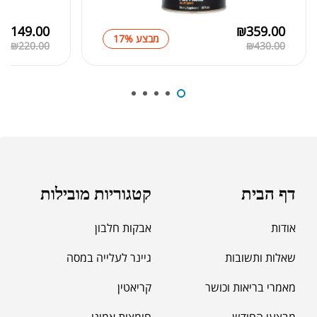
₪
149.00
₪
359.00
מבצע 17%
₪
220.00
₪
430.00
₪
39.00
סרט מדידה מקצועי לגוף
₪
60.00
מאקה שחורה | BLACK MACA
₪
125.00
דף הבית
קטגוריות מובילות
₪
190.00
אודות
אבקות חלבון
שאלות ותשובות
גיינר לעלייה במסה
מאמרי בריאות וכושר
קריאטין