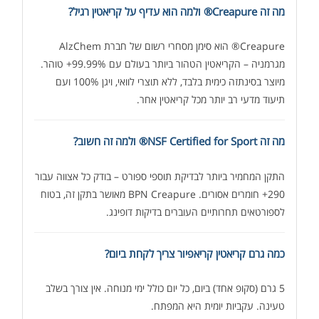
מה זה Creapure® ולמה הוא עדיף על קריאטין רגיל?
Creapure® הוא סימן מסחרי רשום של חברת AlzChem
מגרמניה – הקריאטין הטהור ביותר בעולם עם 99.99%+ טוהר.
מיוצר בסינתזה כימית בלבד, ללא תוצרי לוואי, ויגן 100% ועם
תיעוד מדעי רב יותר מכל קריאטין אחר.
מה זה NSF Certified for Sport® ולמה זה חשוב?
התקן המחמיר ביותר לבדיקת תוספי ספורט – בודק כל אצווה עבור
290+ חומרים אסורים. BPN Creapure מאושר בתקן זה, בטוח
לספורטאים תחרותיים העוברים בדיקות דופינג.
כמה גרם קריאטין קריאפיור צריך לקחת ביום?
5 גרם (סקופ אחד) ביום, כל יום כולל ימי מנוחה. אין צורך בשלב
טעינה. עקביות יומית היא המפתח.