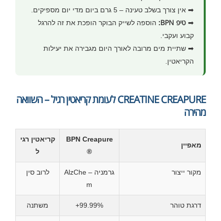
➡ אין צורך בשלב טעינה – 5 גרם ביום מדי יום מספיקים.
טיפ BPN:
➡
הוספה לשייק הבוקר הופכת את זה להרגל
קבוע ועקבי.
➡ שתיית מים מרובה לאורך היום מגבירה את יעילות
הקריאטין.
CREATINE CREAPURE לעומת קריאטין רגיל – השוואה
מהירה
BPN Creapure
קריאטין רגי
מאפיין
®
ל
מקור ייצור
גרמניה – AlzChe
לרוב סין
m
דרגת טוהר
99.99%+
משתנה