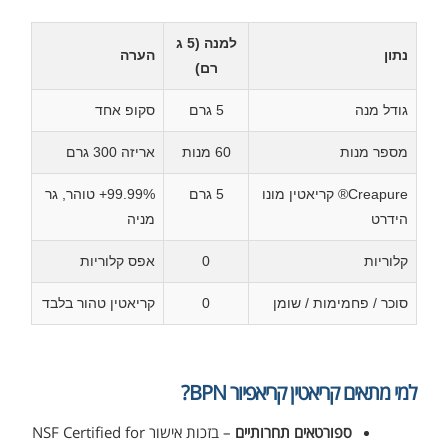
למנה (5 ג
נתון
הערה
רם)
גודל מנה
5 גרם
סקופ אחד
מספר מנות
60 מנות
אריזה 300 גרם
Creapure® קריאטין מונו
5 גרם
99.99%+ טוהר, גר
הידרט
מניה
קלוריות
0
אפס קלוריות
סוכר / פחמימות / שומן
0
קריאטין טהור בלבד
למי מתאים קריאטין קריאפיור BPN?
ספורטאים תחרותיים
– בזכות אישור NSF Certified for