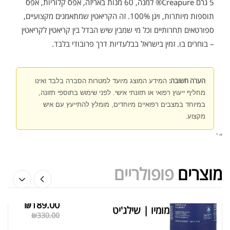
5 גרם Creapure® למנה, 60 מנות באריזה, אפס קלוריות, אפס
תוספות מיותרות, ויגן 100%. זה הקריאטין שמתאמנים מקצועיים,
ספורטאים תחרותיים וכל מי שמבין שיש הבדל בין קריאטין לקריאטין
שייקר מקצועי פרובודי לחלבון או גיינר
₪
20.00
– בוחרים בו. זמין בישראל בבלעדיות דרך פרובודי בלבד.
₪
40.00
הערה חשובה:
המידע המוצג מיועד למטרות הסברה בלבד ואינו
מחליף ייעוץ רפואי או תזונתי אישי. לפני שימוש בתוספי תזונה,
במיוחד במצבים רפואיים מיוחדים, מומלץ להתייעץ עם איש
מקצוע.
אבקת חלבון הידרוליזט איזולט
₪
369.00
₪
500.00
"`
מוצרים
פופולריים
₪
189.00
מומיו | שילג'יט
מציג 1–6 מתוך 524 תוצאות
₪
330.00