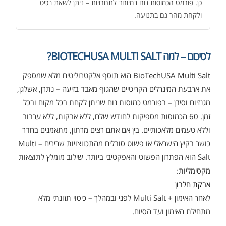
כן. פורמט הכמוסות נוח במיוחד לתחרויות – ניתן לשאת בכיס
ולקחת מהר גם בתנועה.
לסיכום – למה BIOTECHUSA MULTI SALT?
BioTechUSA Multi Salt הוא תוסף אלקטרוליטים מלא שמספק
את ארבעת המינרלים הקריטיים שהגוף מאבד בזיעה – נתרן, אשלגן,
אבקת חלבון כשרה
₪
239.00
₪
320.00
מגנזיום וסידן – בפורמט כמוסות נוח שניתן לקחת בכל מקום ובכל
זמן. 60 הכמוסות מספיקות לחודש שלם, ללא אבקות, ללא ערבוב
וללא טעמים מלאכותיים. בין אם אתם רצים מרתון, מתאמנים בחדר
כושר בקיץ הישראלי או פשוט סובלים מהתכווצויות שרירים – Multi
Salt הוא הפתרון הפשוט והאפקטיבי ביותר. שילוב מומלץ לתוצאות
מקסימליות:
שייקר מקצועי פרובודי לחלבון או גיינר
אבקת חלבון
₪
20.00
₪
40.00
לאחר האימון + Multi Salt לפני ובמהלך – כיסוי תזונתי מלא
מתחילת האימון ועד הסיום.