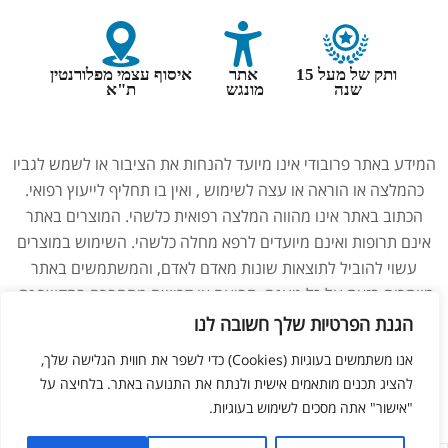
ותק של מעל 15
אתר
איסוף עצמי מפלורנטין
שנה
מונגש
ת"א
המידע באתר פרובודי אינו מיועד להנחות את הציבור או לשמש לגביו
כהמלצה או הוראה או עצה לשימוש , ואין בו תחליף לייעוץ רפואי.
הכתוב באתר אינו מהווה המלצה רפואית כלשהי. המוצרים באתר
אינם תרופות ואינם מיועדים לרפא מחלה כלשהי. השימוש במוצרים
עשוי להוביל לתוצאות שונות מאדם לאדם, והמשתמשים באתר
מוותרים בזאת על כל טענה, תביעה או דרישה מהחברה בהקשר זה.
נשים בהיריון, מניקות, ילדים והנוטלים תרופות מרשם – יש להיוועץ
הגנת הפרטיות שלך חשובה לנו
ברופא לפני השימוש במוצרים. התמונות באתר הן להמחשה בלבד.
אנו משתמשים בעוגיות (Cookies) כדי לשפר את חווית הגלישה שלך,
להציג תכנים מותאמים אישית ולנתח את התנועה באתר. בלחיצה על
"אישור" אתה מסכים לשימוש בעוגיות.
ליאור מזור –
בניית אתרים