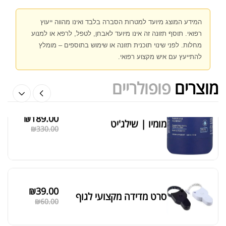
המידע המוצג מיועד למטרות הסברה בלבד ואינו מהווה ייעוץ
רפואי. תוסף תזונה זה אינו מיועד לאבחן, לטפל, לרפא או למנוע
אבקת חלבון הידרוליזט איזולט
מחלות. לפני שינוי תוכנית תזונה או שימוש בתוספים – מומלץ
₪
369.00
₪
500.00
להתייעץ עם איש מקצוע רפואי.
מוצרים
פופולריים
₪
189.00
מומיו | שילג'יט
מציג 1–6 מתוך 524 תוצאות
₪
330.00
סידור ברירת מחדל
₪
39.00
סרט מדידה מקצועי לגוף
₪
60.00