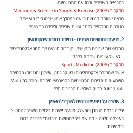
בהרפיית השרירים ובמניעת התכווצויות.
מחקר ב-Medicine & Science in Sports & Exercise (2003)
הראה שאובדן מגנזיום בזיעה במהלך אימון אינטנסיבי הוא אחד
הגורמים המרכזיים להתכווצויות שרירים ולירידה בביצועים.
2. מניעת התכווצויות שרירים – במיוחד בחום ובאימון ממושך
התכווצויות שרירים בזמן אימון הן לרוב תוצאה של חסר אלקטרוליטים
– לא של עייפות שרירית בלבד.
מחקר ב-Sports Medicine (2005)
אישר שהחזרת אלקטרוליטים (בעיקר נתרן, אשלגן ומגנזיום) מפחיתה
משמעותית תדירות התכווצויות בספורטאי סיבולת. פורמולת Multi
Salt מכוונת בדיוק לשלושת הרכיבים הללו.
3. שמירה על ביצועים גבוהים לאורך כל האימון
ירידה ברמת הנתרן והאשלגן פוגעת ישירות ביכולת השריר להתכווץ
בעוצמה מלאה – מה שמוביל לתחושת "כבדות" ולירידה בכוח
ובמהירות.