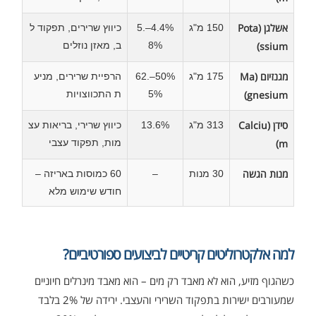
אשלגן (Pota
150 מ"ג
4.4%–5.
כיווץ שרירים, תפקוד ל
ssium)
8%
ב, מאזן נוזלים
מגנזיום (Ma
175 מ"ג
50%–62.
הרפיית שרירים, מניע
gnesium)
5%
ת התכווצויות
סידן (Calciu
313 מ"ג
13.6%
כיווץ שרירי, בריאות עצ
m)
מות, תפקוד עצבי
מנות הגשה
30 מנות
–
60 כמוסות באריזה –
חודש שימוש מלא
למה אלקטרוליטים קריטיים לביצועים ספורטיביים?
כשהגוף מזיע, הוא לא מאבד רק מים – הוא מאבד מינרלים חיוניים
שמעורבים ישירות בתפקוד השרירי והעצבי. ירידה של 2% בלבד