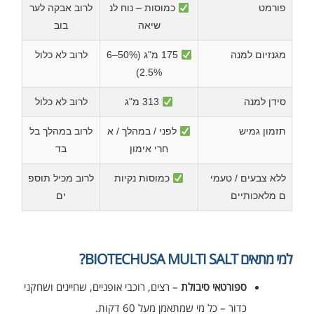
פורמט
כמוסות – נוח לנ
לרוב אבקה לער
שיאה
בוב
מגנזיום למנה
175 מ"ג (50%–6
לרוב לא כלול
2.5%)
סידן למנה
313 מ"ג
לרוב לא כלול
תזמון גמיש
לפני / במהלך / א
לרוב במהלך בל
חרי אימון
בד
ללא צבעים / טעמי
כמוסות נקיות
לרוב מכיל תוספ
ם מלאכותיים
ים
למי מתאים BIOTECHUSA MULTI SALT?
ספורטאי סיבולת
– רצים, רוכבי אופניים, שחיינים ושחקני
כדור – כל מי שמתאמן מעל 60 דקות.