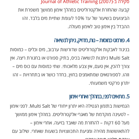
סקירה ב-Journal of Athletic Training (2007)
קבעה שהחזרת אלקטרוליטים במהלך אימון ממושך משפרת את
הביצועים בשיעור של עד 10% לעומת שתיית מים בלבד. זהו
ההבדל בין אימון טוב לאימון מעולה.
4. פורמט כמוסות – נוח, מדויק, ניתן לנשיאה
בניגוד לאבקות אלקטרוליטים שדורשות ערבוב, מים וכלים – כמוסות
Multi Salt ניתנות לנשיאה בכיס, בתיק ספורט או בחגורת ריצה. אין
צורך להכין, אין טעם, אין צבע מלאכותי. שתי כמוסות עם כוס מים –
וזהו. לספורטאים שמתאמנים בחוץ, בחדר כושר או בתחרויות – זהו
יתרון פרקטי משמעותי.
5. מתאים לפני, במהלך ואחרי אימון
הגמישות בתזמון הנטילה היא יתרון ייחודי של Multi Salt. לפני אימון
– לטעינה מוקדמת של מאגרי אלקטרוליטים. במהלך אימון ממושך
מעל 60 דקות – להחזרת מה שאבד בזיעה. אחרי אימון –
להתאוששות מהירה ומניעת התכווצויות בשעות שאחרי. שילוב עם