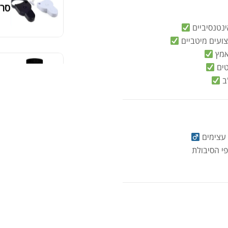
אבק
שיי
.00
.00