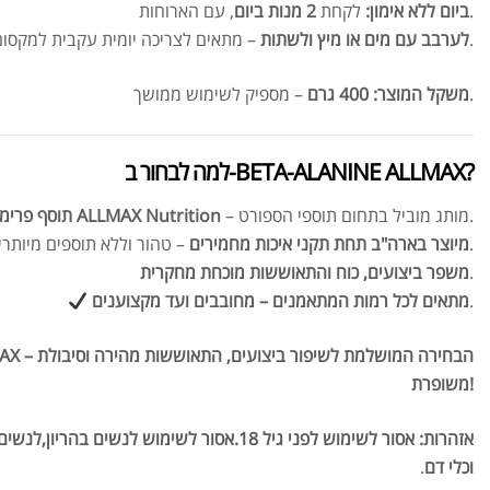
, עם הארוחות.
ביום ללא אימון:
לקחת
2 מנות ביום
– מתאים לצריכה יומית עקבית למקסום התוצאות.
לערבב עם מים או מיץ ולשתות
– מספיק לשימוש ממושך.
משקל המוצר:
400 גרם
למה לבחור ב-BETA-ALANINE ALLMAX?
– מותג מוביל בתחום תוספי הספורט.
תוסף פרימיום מבית ALLMAX Nutrition
– טהור וללא תוספים מיותרים.
מיוצר בארה"ב תחת תקני איכות מחמירים
.
משפר ביצועים, כוח והתאוששות מוכחת מחקרית
.
מתאים לכל רמות המתאמנים – מחובבים ועד מקצוענים
ALANINE ALLMAX
משופרת!
אזהרות: אסור לשימוש לפני גיל 18.אסור לשימוש לנש
וכלי דם
.