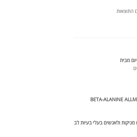
אבק
מומ
BETA- – הבחירה המושלמת לשיפור ביצועים, התאוששות מהירה וסיבולת
ים בהריון,לנשים מניקות ולאנשים בעלי בעיות לב
סרט