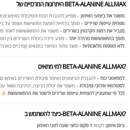
היתרונות המרכזיים של BETA-ALANINE ALLMAX
– מסייע להגברת הכוח והסיבולת באימונים אינטנסיביים.
משפר את ביצועי האימון
– תומך בדחיית הופעת התשישות ושומר על ביצועים מיטביים.
מפחית עייפות שרירים
– משפר את ההתאוששות לאחר מאמץ.
מגביר את רמות הקרנוזין בשרירים
– מונע ירידה ביכולת השרירים בין הסטים.
תומך בהתאוששות מהירה יותר
– מוצר טהור המיוצר בתנאים קפדניים בארה"ב.
ללא תוספות מלאכותיות
למי מתאים BETA-ALANINE ALLMAX?
– להגברת הביצועים ושיפור סיבולת השרירים באימונים עצימים.
למתאמני כוח
– משפר את יכולת הריצה, הרכיבה ושאר ענפי הסיבולת.
לספורטאי אירובי וסיבולת
.
לכל מי שמעוניין להפחית עייפות שרירים ולשפר את ההתאוששות
כיצד להשתמש ב-BETA-ALANINE ALLMAX?
.
ביום אימון:
לקחת
1 סקופ כחצי שעה לפני האימון