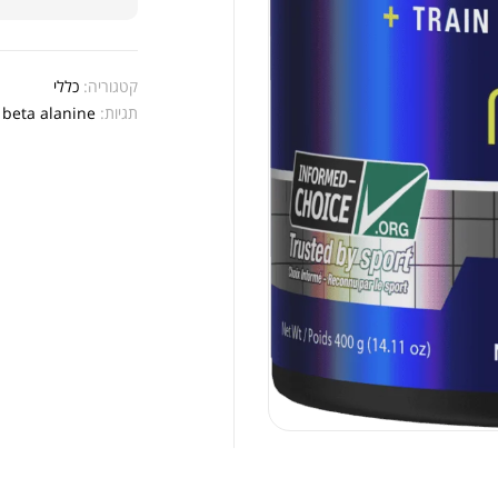
אבק
קטגוריה:
כללי
תגיות:
beta alanine
,
שיי
.00
.00
אבק