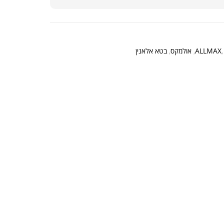
ת חלבון כשרה
₪
239.00
₪
320.00
ALLMAX
,
אולמקס
,
בטא אלאנין
קר מקצועי פרובודי לחלבון או גיינר
₪
20
₪
40
ת חלבון הידרוליזט איזולט
₪
369.00
₪
500.00