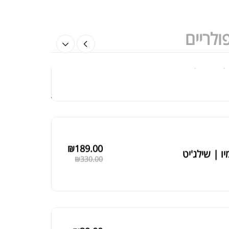
ולריים
₪
189.00
יו | שילג'יט
₪
330.00
₪
39.00
 מדידה מקצועי לגוף
₪
60.00
₪
125.00
 שחורה | BLACK MACA
₪
190.00