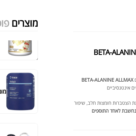
מוצרים
פופ
מומ
מציג 1–6 מתוך 524 תוצאות
סידור ברירת מחדל
BETA-ALANINE ALLMAX
סרט
הצטברות חומצות חלב, שיפור
חשבת לאחד התוספים
מאקה