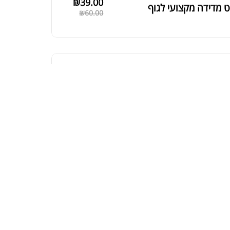
ת חלבון כשרה
₪
239.00
₪
320.00
קר מקצועי פרובודי לחלבון או גיינר
₪
20
₪
40