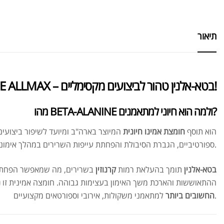
תיאור
BETA-ALANINE ALLMAX – בטא-אלנין טהור לביצועים מקסימליים!
מהו BETA-ALANINE ולמה הוא חיוני למתאמנים?
הוא תוסף
חומצת אמינו חיונית
המיוצר בארה"ב ומיועד לשיפור ביצועים
ספורטיביים, הגברת הסיבולת והפחתת עייפות השרירים במהלך אימונים אינטנסיביים.
בטא-אלנין
תומך בהעלאת רמות
קרנוזין
בשרירים, מה שמאפשר הפחתת 
ההתאוששות והארכת משך האימון בעצימות גבוהה. חומצה אמינית זו
נ
למתאמני משקולות, אירובי וספורטאים מקצועיים.
החשובים ביותר