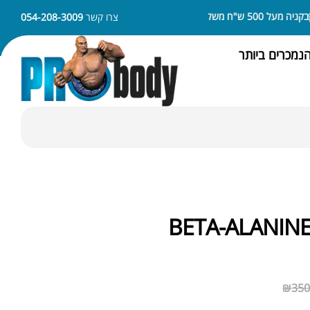
5 ש"ח משלוח חינם
ניתן לשלם באמצעות APPLE PAY או SAMSUNG PAY
צרו קשר
054-208-3009
נמכרים ביותר
BETA-ALANIN
₪
350