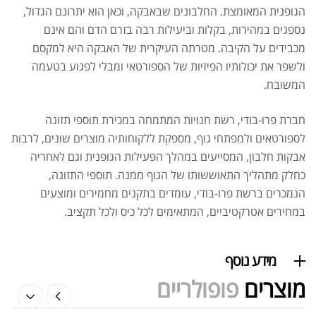
הגופנית המאומצת. החלבונים שבאבקה, וכאן הוא יתרונם הגדול,
נספגים במהירות, בקלות וביעילות רבה בזרם הדם והם אינם
מכבידים על הקיבה. מטרתה העיקרית של האבקה היא למקסם
ולשפר את יכולותיו הפיזיות של הספורטאי ומבלי לפגוע בטעמה
המשובח.
אבקת חלבון כשרה
₪
239.00
₪
320.00
חברת פרו-בודי, רשת חנויות המתמחה במכירת תוספי תזונה
לספורטאים ולמפתחי גוף, מספקת ללקוחותיה מוצרים שונים, לרבות
אבקות חלבון, המסייעים במהלך הפעילות הגופנית וגם לאחריה
כחלק מתהליך התאוששותו של הגוף ממנה. תוספי התזונה,
הנמכרים ברשת פרו-בודי, עומדים בתקנים מחמירים ומוצעים
במחירים אטרקטיביים, המתאימים לכל כיס ולכל תקציב.
שייקר מקצועי פרובודי לחלבון או גיינר
₪
20.00
₪
40.00
מידע נוסף
מוצרים
פופולריים