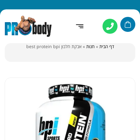
דף הבית
»
חנות
»
אבקת חלבון best protein bpi