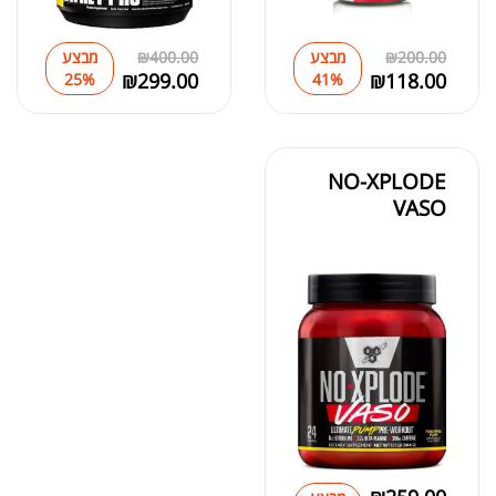
מאקה שחורה | BLACK MACA
₪
125.00
200.00
₪
מבצע
400.00
₪
מבצע
₪
190.00
₪
299.00
₪
118.00
25%
41%
NO-XPLODE
VASO