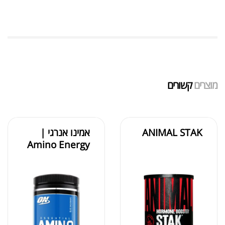
מאקה שחורה | BLACK MACA
₪
125.00
₪
190.00
מוצרים
קשורים
אבקת חלבון כשרה
₪
239.00
₪
320.00
ANIMAL STAK
אמינו אנרגי |
Amino Energy
שייקר מקצועי פרובודי לחלבון או גיינר
₪
20.00
₪
40.00