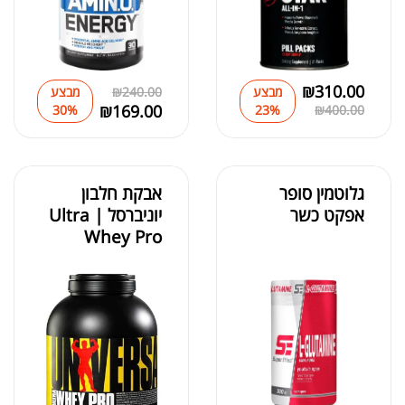
אבקת חלבון הידרוליזט איזולט
₪
369.00
₪
500.00
₪
310.00
מבצע
240.00
₪
מבצע
₪
169.00
30%
23%
₪
400.00
₪
189.00
גלוטמין סופר
אבקת חלבון
מומיו | שילג'יט
₪
330.00
אפקט כשר
יוניברסל | Ultra
Whey Pro
₪
39.00
סרט מדידה מקצועי לגוף
₪
60.00