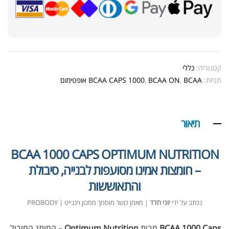
קטגוריה:
כללי
תגיות:
BCAA אופטימום
,
BCAA ON
,
BCAA CAPS 1000
תיאור
BCAA 1000 CAPS OPTIMUM NUTRITION
– חומצות אמינו מסועפות לבנייה, סיבולת
והתאוששות
נכתב על ידי
יוני חדד
| מאמן כושר מוסמך ממכון וינגייט | PROBODY
BCAA 1000 Caps
מבית
Optimum Nutrition
– המותג המוביל