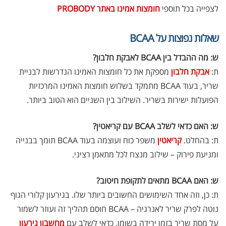
לצפייה בכל תוספי
חומצות אמינו באתר PROBODY
שאלות נפוצות על BCAA
ש: מה ההבדל בין BCAA לאבקת חלבון?
ת:
אבקת חלבון
מספקת את כל חומצות האמינו הנדרשות לבניית
שריר, בעוד BCAA מתמקד בשלוש חומצות האמינו המרכזיות
הפועלות ישירות בשריר. השילוב בין השניים הוא הטוב ביותר.
ש: האם כדאי לשלב BCAA עם קריאטין?
ת: בהחלט.
קריאטין
משפר כוח ועוצמה בעוד BCAA תומך בבנייה
ומניעת פירוק – שילוב מנצח לכל מתאמן רציני.
ש: האם BCAA מתאים לתקופת חיטוב?
ת: כן, וזה אחד השימושים החשובים ביותר שלו. בגירעון קלורי הגוף
נוטה לפרק שריר לאנרגיה – BCAA חוסם תהליך זה ועוזר לשמור
על מסת שריר בזמן ירידה בשומן. כדאי לשלב עם
מחשבון גירעון