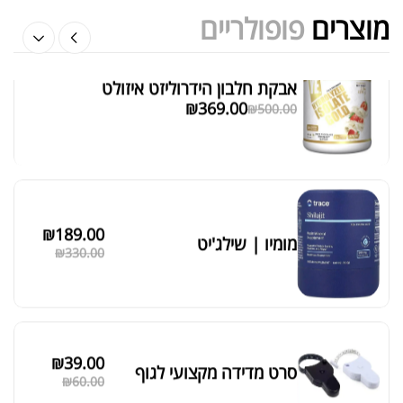
מוצרים
פופולריים
₪
189.00
מומיו | שילג'יט
מציג 1–6 מתוך 524 תוצאות
₪
330.00
סידור ברירת מחדל
₪
39.00
סרט מדידה מקצועי לגוף
₪
60.00
מאקה שחורה | BLACK MACA
₪
125.00
₪
190.00