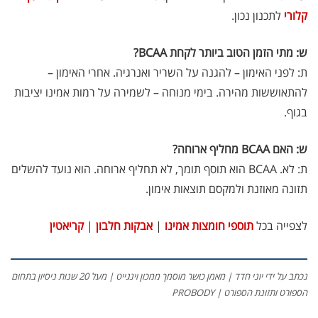
קלורי
לתכנון נכון.
אבקת חלבון כשרה
₪
239.00
₪
320.00
ש: מתי הזמן הטוב ביותר לקחת BCAA?
ת: לפני האימון – להגנה על השריר ואנרגיה. אחרי האימון –
להתאוששות מהירה. בימי מנוחה – לשמירה על רמות אמינו יציבות
בגוף.
שייקר מקצועי פרובודי לחלבון או גיינר
ש: האם BCAA מחליף ארוחה?
₪
20.00
ת: לא. BCAA הוא תוסף תומך, לא תחליף ארוחה. הוא נועד להשלים
₪
40.00
תזונה מאוזנת ולמקסם תוצאות אימון.
לצפייה בכל
תוספי חומצות אמינו
|
אבקות חלבון
|
קריאטין
אבקת חלבון הידרוליזט איזולט
נכתב על ידי יוני חדד | מאמן כושר מוסמך ממכון וינגייט | מעל 20 שנות ניסיון בתחום
₪
369.00
₪
500.00
הספורט ותזונת הספורט | PROBODY