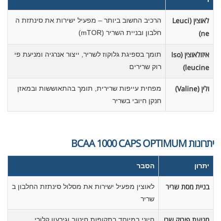
לאוצין (Leuci
הרכיב החשוב ביותר – מפעיל ישירות את סינתזת ה
ne)
חלבון ובניית השריר (mTOR)
איזולאוצין (Iso
תומך בספיגת גלוקוז לשריר, ייצור אנרגיה ומניעת פי
leucine)
רוק שרירים
ולין (Valine)
מפחית עייפות שרירית, תומך בהתאוששות ובמאזן
חנקן חיובי בשריר
יתרונות BCAA 1000 CAPS OPTIMUM
יתרון
הסבר
בניית מסת שריר
לאוצין מפעיל ישירות את מסלול סינתזת החלבון ב
שריר
מניעת פירוק שרי
חיוני במיוחד בתקופות חיטוב וגירעון קלורי