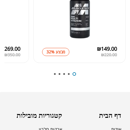
₪
189.00
מומיו | שילג'יט
₪
330.00
₪
269.00
₪
149.00
מבצע 32%
₪
350.00
₪
220.00
₪
39.00
סרט מדידה מקצועי לגוף
₪
60.00
מאקה שחורה | BLACK MACA
₪
125.00
דף הבית
קטגוריות מובילות
₪
190.00