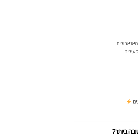
אנאבולית.
מומ
עילים.
סרט
ים