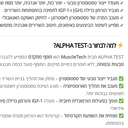
✔
מעודד ייצור טסטוסטרון טבעי – יותר כוח, יותר אנרגיה, יותר מסת שר
✔
מגביר הורמון גדילה (GH) ו-IGF-1 לתמיכה בהתפתחות השרירים
✔
מעכב המרה של טסטוסטרון לאסטרוגן – לחיזוק האפקט האנאבולי
✔
מסייע לשיפור הביצועים באימונים, חיטוב השרירים ואנרגיה מתמש
למה לבחור ב-ALPHA TEST?
ALPHA TEST מבית
MuscleTech
הוא
תוסף מתקדם
המסייע להגברת 
טבעית ובטוחה
, ללא חומרים כימיים מזיקים. התוסף פועל בכמה מנגנונ
מגביר ייצור טבעי של טסטוסטרון
– מחזק את תהליך בניית השריר 
מעכב את תהליך הארומטיזציה
– מונע הפיכת טסטוסטרון לאסטרוגן
חופשיות גבוהות יותר.
תומך בפעילות הורמונלית חיובית
– מעלה
IGF-1 והורמון גדילה (GH)
אידיאלי.
מפחית את השפעת הקורטיזול
בהפחתתו.