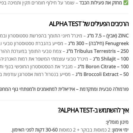
מחזק את פעילות הכבד
– שומר על חילוף חומרים תקין ותמיכה בפינ
הרכיבים הפעילים של ALPHA TEST
ZINC (אבץ) – 7.5 מ"ג
– מינרל חיוני התומך בהפרשת טסטוסטרון ובמע
Fenugreek (חילבה) – 300 מ"ג
– מסייע בהגברת טסטוסטרון טבעי ובש
Tribulus Terrestris – 250 מ"ג
– צמח טבעי התומך במערכת ההורמונ
Shilajit – 100 מ"ג
– מינרל טבעי עוצמתי המשפר את רמות האנרגיה ו
Boron Citrate – 100 מ"ג
– מגביר את הטסטוסטרון החופשי בגוף ות
Broccoli Extract – 50 מ"ג
– מסייע בנטרול רמות אסטרוגן עודפות בגו
פורמולה טבעית ומתקדמת – אידיאלית למתאמנים ולמפתחי גוף המחפשי
איך להשתמש ב-ALPHA TEST?
מינון מומלץ:
ימי אימון:
2 כמוסות בבוקר + 2 כמוסות
30-60 דקות לפני האימון
.