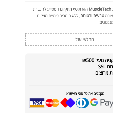
MuscleTech
הוא
תוסף מתקדם
המסייע להגברת
צורה
טבעית ובטוחה
, ללא חומרים כימיים מזיקים.
גנונים:
המלאי אזל
 מעל ₪500
SSL
ת מרוצים
מקבלים את כל סוגי האשראי
ת חלבון כשרה
₪
239.00
₪
320.00