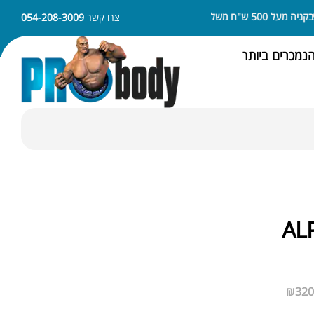
 500 ש"ח משלוח חינם
ניתן לשלם באמצעות APPLE PAY או SAMSUNG PAY
צרו קשר
054-208-3009
נמכרים ביותר
AL
₪
320