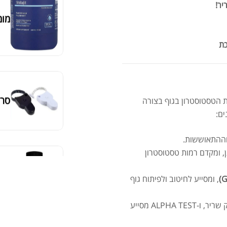
יר!
מומ
כת
סרט
הטסטוסטרון בגוף בצורה
ים:
וההתאוששות.
, ומקדם רמות טסטוסטרון
מאקה
, ומסייע לחיטוב ולפיתוח גוף
– קורטיזול הוא הורמון סטרס שמפרק שריר, ו-ALPHA TEST מסייע